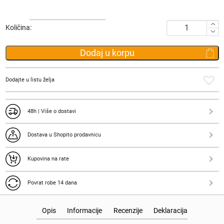
Navlaka
Količina:
za
kofer
Dodaj u korpu
Samsonite
Global
Travel
Dodajte u listu želja
Foldable
količina
48h | Više o dostavi
Dostava u Shopito prodavnicu
Kupovina na rate
Povrat robe 14 dana
Opis
Informacije
Recenzije
Deklaracija