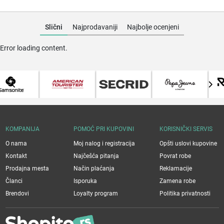
Slični
Najprodavaniji
Najbolje ocenjeni
Error loading content.
KOMPANIJA
POMOĆ PRI KUPOVINI
KORISNIČKI SERVIS
O nama
Moj nalog i registracija
Opšti uslovi kupovine
Kontakt
Najčešća pitanja
Povrat robe
Prodajna mesta
Način plaćanja
Reklamacije
Članci
Isporuka
Zamena robe
Brendovi
Loyalty program
Politika privatnosti