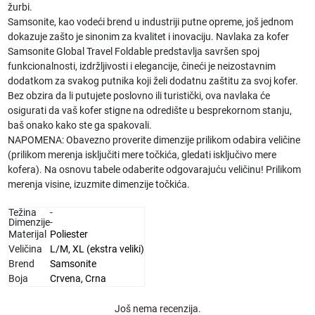
žurbi.
Samsonite, kao vodeći brend u industriji putne opreme, još jednom
dokazuje zašto je sinonim za kvalitet i inovaciju.
Navlaka za kofer
Samsonite Global Travel Foldable
predstavlja savršen spoj
funkcionalnosti, izdržljivosti i elegancije, čineći je neizostavnim
dodatkom za svakog putnika koji želi dodatnu zaštitu za svoj kofer.
Bez obzira da li putujete poslovno ili turistički, ova navlaka će
osigurati da vaš kofer stigne na odredište u besprekornom stanju,
baš onako kako ste ga spakovali.
NAPOMENA
: Obavezno proverite dimenzije prilikom odabira veličine
(prilikom merenja isključiti mere točkića, gledati isključivo mere
kofera). Na osnovu tabele odaberite odgovarajuću veličinu! Prilikom
merenja visine, izuzmite dimenzije točkića.
Težina
-
Dimenzije
-
Materijal
Poliester
Veličina
L/M
,
XL (ekstra veliki)
Brend
Samsonite
Boja
Crvena
,
Crna
Još nema recenzija.