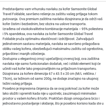
Predstavljamo vam vrhunsku
navlaku za kofer
Samsonite Global
Travel Foldable
, savršeno rešenje za zaštitu vašeg prtljaga tokom
putovanja. Ova premium zaštitna navlaka dizajnirana je da održi vaš
kofer čistim i bezbednim, bez obzira na uslove transporta.
Izrađena od visokokvalitetne kombinacije materijala – 95% poliestera
i 5% spandeksa, ova
navlaka za kofer Samsonite Global Travel
Foldable
pruža optimalnu elastičnost i izdržljivost. Zahvaljujući
jedinstvenom sastavu materijala, navlaka se savršeno prilagođava
obliku vašeg kofera, obezbeđujući maksimalnu zaštitu od ogrebotina,
prljavštine i manjih oštećenja.
Dostupna u elegantnoj crnoj i upečatljivoj crvenoj boji, ova zaštitna
navlaka nije samo funkcionalan dodatak, već i stilski element koji će
učiniti vaš kofer lako prepoznatljivim na prtljažnom transporteru.
Dizajnirana za kofere dimenzija 67 x 43.5 x 20 cm (M/L veličina /
75cm), sa težinom od samo 200g, ne dodaje značajno na ukupnoj
težini vašeg prtljaga.
Posebno je impresivna činjenica da se ovaj pokrivač za kofer može
lako složiti i spremiti kada nije u upotrebi, zauzimajući minimalan
prostor u vašem koferu ili torbi. Praktičan dizajn omogućava brzo i
jednostavno postavljanje i skidanje, što je posebno korisno kada ste u