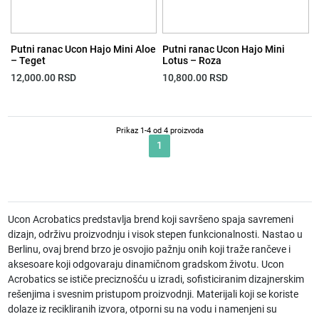
Putni ranac Ucon Hajo Mini Aloe
Putni ranac Ucon Hajo Mini
– Teget
Lotus – Roza
12,000.00
RSD
10,800.00
RSD
Prikaz 1-4 od 4 proizvoda
1
Ucon Acrobatics predstavlja brend koji savršeno spaja savremeni
dizajn, održivu proizvodnju i visok stepen funkcionalnosti. Nastao u
Berlinu, ovaj brend brzo je osvojio pažnju onih koji traže rančeve i
aksesoare koji odgovaraju dinamičnom gradskom životu. Ucon
Acrobatics se ističe preciznošću u izradi, sofisticiranim dizajnerskim
rešenjima i svesnim pristupom proizvodnji. Materijali koji se koriste
dolaze iz recikliranih izvora, otporni su na vodu i namenjeni su