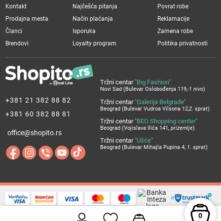
Kontakt
Najčešća pitanja
Povrat robe
Prodajna mesta
Način plaćanja
Reklamacije
Članci
Isporuka
Zamena robe
Brendovi
Loyalty program
Politika privatnosti
Tržni centar
"Big Fashion"
Novi Sad (Bulevar Oslobođenja 119,
-1 nivo
)
+381 21 382 88 82
Tržni centar
"Galerija Belgrade"
Beograd (Bulevar Vudroa Vilsona 12,
2. sprat
)
+381 60 382 88 81
Tržni centar
"BEO Shopping center"
Beograd (Vojislava Ilića 141,
prizemlje
)
office@shopito.rs
Tržni centar
"Ušće"
Beograd (Bulevar Mihajla Pupina 4,
1. sprat
)
0