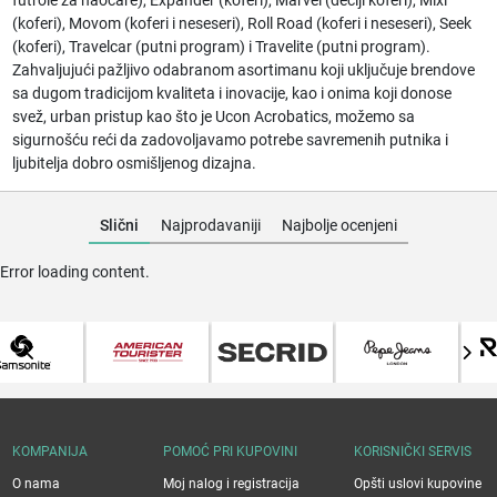
futrole za naočare), Expander (koferi), Marvel (dečiji koferi), Mixi
(koferi), Movom (koferi i neseseri), Roll Road (koferi i neseseri), Seek
(koferi), Travelcar (putni program) i Travelite (putni program).
Zahvaljujući pažljivo odabranom asortimanu koji uključuje brendove
sa dugom tradicijom kvaliteta i inovacije, kao i onima koji donose
svež, urban pristup kao što je Ucon Acrobatics, možemo sa
sigurnošću reći da zadovoljavamo potrebe savremenih putnika i
ljubitelja dobro osmišljenog dizajna.
Slični
Najprodavaniji
Najbolje ocenjeni
Error loading content.
KOMPANIJA
POMOĆ PRI KUPOVINI
KORISNIČKI SERVIS
O nama
Moj nalog i registracija
Opšti uslovi kupovine