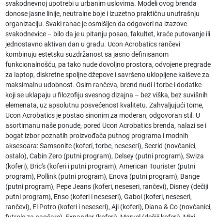
svakodnevnoj upotrebi u urbanim uslovima. Modeli ovog brenda
donose jasne linije, neutralne boje i izuzetno praktičnu unutrašnju
organizaciju. Svaki ranac je osmišljen da odgovori na izazove
svakodnevice – bilo da je u pitanju posao, fakultet, kraće putovanje ili
jednostavno aktivan dan u gradu. Ucon Acrobatics rančevi
kombinuju estetsku suzdržanost sa jasno definisanom
funkcionalnošću, pa tako nude dovoljno prostora, odvojene pregrade
za laptop, diskretne spoljne džepove i savršeno uklopljene kaiševe za
maksimalnu udobnost. Osim rančeva, brend nudi i torbe i dodatke
koji se uklapaju u filozofiju svesnog dizajna – bez viška, bez suvišnih
elemenata, uz apsolutnu posvećenost kvalitetu. Zahvaljujući tome,
Ucon Acrobatics je postao sinonim za moderan, odgovoran stil. U
asortimanu naše ponude, pored Ucon Acrobatics brenda, nalazi se i
bogat izbor poznatih proizvođača putnog programa i modnih
aksesoara: Samsonite (koferi, torbe, neseseri), Secrid (novčanici,
ostalo), Cabin Zero (putni program), Delsey (putni program), Swiza
(koferi), Bric's (koferi i putni program), American Tourister (putni
program), Pollink (putni program), Enova (putni program), Bange
(putni program), Pepe Jeans (koferi, neseseri, rančevi), Disney (dečiji
putni program), Enso (koferi i neseseri), Gabol (koferi, neseseri,
rančevi), El Potro (koferi i neseseri), Aji (koferi), Diana & Co (novčanici,