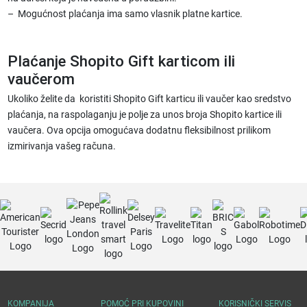
– Mogućnost plaćanja ima samo vlasnik platne kartice.
Plaćanje Shopito Gift karticom ili
vaučerom
Ukoliko želite da koristiti Shopito Gift karticu ili vaučer kao sredstvo
plaćanja, na raspolaganju je polje za unos broja Shopito kartice ili
vaučera. Ova opcija omogućava dodatnu fleksibilnost prilikom
izmirivanja vašeg računa.
KOMPANIJA
POMOĆ PRI KUPOVINI
KORISNIČKI SERVIS