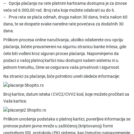
– Opcija plaćanja na rate platnim karticama dostupna je za iznose
veće od 6.000,00 rsd. Broj rata koje možete odabrati su do 6.
– Prva rata se plaća odmah, druga nakon 30 dana, treća nakon 60
dana, te se dospeće svake naredne rate povećava za dodatnih 30
dana.
Prilikom procesa online naručivanja, ukoliko odaberete ovu opciju
plaćanja, bićete preusmereni na sigurnu stranicu banke Intesa, gde
ćete biti vođeni kroz siguran proces plaćanja. Napominjemo da
podaci o vašoj platnoj kartici nisu dostupni našem sistemu ni u
jednom trenutku, čime se osigurava vaša privatnost i sigurnost.
Na stranici za plaćanje, biće potrebno uneti sledeće informacije:
Broj kartice, datum isteka i CVC2/CVV2 kod, koje možete pročitati sa
Vaše kartice.
Prilikom unošenja podataka o platnoj kartici, poverljive informacija se
prenose putem javne mreže u zaštićenoj (kriptovanoj) formi
upotrebom SSL protokola i PKI sistema, kao trenutno najsavremenije