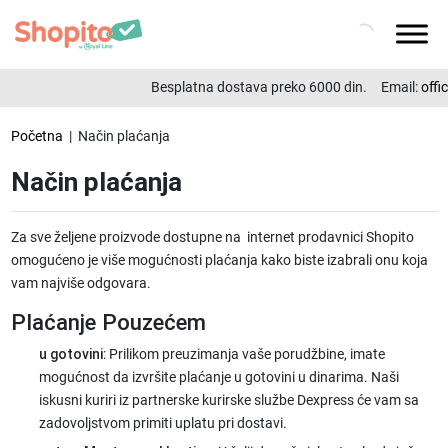
Besplatna dostava preko 6000 din.
Email:
offic
Početna
| Način plaćanja
Način plaćanja
Za sve željene proizvode dostupne na internet prodavnici Shopito
omogućeno je više mogućnosti plaćanja kako biste izabrali onu koja
vam najviše odgovara.
Plaćanje Pouzećem
u gotovini
: Prilikom preuzimanja vaše porudžbine, imate
mogućnost da izvršite plaćanje u gotovini u dinarima. Naši
iskusni kuriri iz partnerske kurirske službe Dexpress će vam sa
zadovoljstvom primiti uplatu pri dostavi.