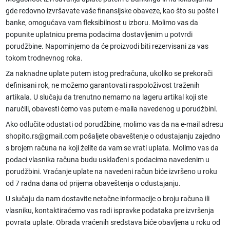
gde redovno izvršavate vaše finansijske obaveze, kao što su pošte i
banke, omogućava vam fleksibilnost u izboru. Molimo vas da
popunite uplatnicu prema podacima dostavljenim u potvrdi
porudžbine. Napominjemo da će proizvodi biti rezervisani za vas
tokom trodnevnog roka.
Za naknadne uplate putem istog predračuna, ukoliko se prekorači
definisani rok, ne možemo garantovati raspoloživost traženih
artikala. U slučaju da trenutno nemamo na lageru artikal koji ste
naručili, obavesti ćemo vas putem e-maila navedenog u porudžbini.
Ako odlučite odustati od porudžbine, molimo vas da na e-mail adresu
shopito.rs@gmail.com pošaljete obaveštenje o odustajanju zajedno
s brojem računa na koji želite da vam se vrati uplata. Molimo vas da
podaci vlasnika računa budu usklađeni s podacima navedenim u
porudžbini. Vraćanje uplate na navedeni račun biće izvršeno u roku
od 7 radna dana od prijema obaveštenja o odustajanju.
U slučaju da nam dostavite netačne informacije o broju računa ili
vlasniku, kontaktiraćemo vas radi ispravke podataka pre izvršenja
povrata uplate. Obrada vraćenih sredstava biće obavljena u roku od