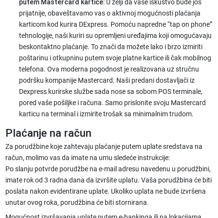
putem Mastercard kartice
: U želji da vaše iskustvo bude još
prijatnije, obaveštavamo vas o aktivnoj mogućnosti plaćanja
karticom kod kurira DExpress. Pomoću napredne “tap on phone”
tehnologije, naši kuriri su opremljeni uređajima koji omogućavaju
beskontaktno plaćanje. To znači da možete lako i brzo izmiriti
poštarinu i otkupninu putem svoje platne kartice ili čak mobilnog
telefona. Ova moderna pogodnost je realizovana uz stručnu
podršku kompanije Mastercard. Naši predani dostavljači iz
Dexpress kurirske službe sada nose sa sobom POS terminale,
pored vaše pošiljke i računa. Samo prislonite svoju Mastercard
karticu na terminal i izmirite trošak sa minimalnim trudom.
Plaćanje na račun
Za porudžbine koje zahtevaju plaćanje putem uplate sredstava na
račun, molimo vas da imate na umu sledeće instrukcije:
Po slanju potvrde porudžbe na e-mail adresu navedenu u porudžbini,
imate rok od 3 radna dana da izvršite uplatu. Vaša porudžbina će biti
poslata nakon evidentirane uplate. Ukoliko uplata ne bude izvršena
unutar ovog roka, porudžbina će biti stornirana.
Mogućnost izvršavanja uplate putem e-bankinga ili na lokacijama