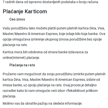
7 radnih dana od ispravno dostavljenih podataka o broju računa.
Plaćanje Karticom
Ceo iznos
Vašu porudžbinu lako možete platiti putem platnih kartica Dina, Visa,
Master/Maestro ili American Express, koje izdaje bilo koja banka. Ova
opcija omogućava izmirenje ukupnog iznosa porudžbine bez opcije
plaćanja na rate.
Kartica mora biti odobrena od strane banke izdavaoca za
online(Internet) plaćanje.
Plaćanja na rate
Pružamo vam mogućnost da svoju porudžbinu izmirite putem platnih
kartica Dina, Visa, Master/Maestro ili American Express, izdate od
Intesa banke, uz opciju plaćanja na rate. Ovaj proces je detaljno
razrađen kako bi vam omogućio veći izbor i fleksibilnost prilikom
plaćanja.
Molimo vas da obratite pažnju na sledeće informacije: