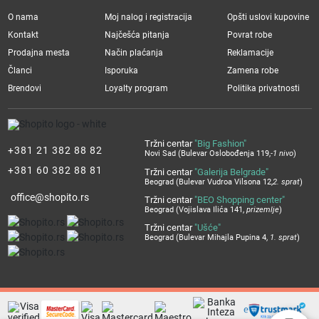
O nama
Moj nalog i registracija
Opšti uslovi kupovine
Kontakt
Najčešća pitanja
Povrat robe
Prodajna mesta
Način plaćanja
Reklamacije
Članci
Isporuka
Zamena robe
Brendovi
Loyalty program
Politika privatnosti
Tržni centar
"Big Fashion"
+381 21 382 88 82
Novi Sad (Bulevar Oslobođenja 119,
-1 nivo
)
+381 60 382 88 81
Tržni centar
"Galerija Belgrade"
Beograd (Bulevar Vudroa Vilsona 12,
2. sprat
)
office@shopito.rs
Tržni centar
"BEO Shopping center"
Beograd (Vojislava Ilića 141,
prizemlje
)
Tržni centar
"Ušće"
Beograd (Bulevar Mihajla Pupina 4,
1. sprat
)