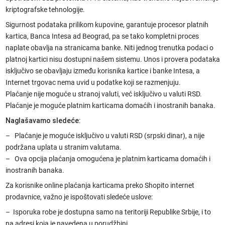
kriptografske tehnologije.
Sigurnost podataka prilikom kupovine, garantuje procesor platnih
kartica, Banca Intesa ad Beograd, pa se tako kompletni proces
naplate obavlja na stranicama banke. Niti jednog trenutka podaci o
platnoj kartici nisu dostupni našem sistemu. Unos i provera podataka
isključivo se obavljaju između korisnika kartice i banke Intesa, a
Internet trgovac nema uvid u podatke koji se razmenjuju.
Plaćanje nije moguće u stranoj valuti, već isključivo u valuti RSD.
Plaćanje je moguće platnim karticama domaćih i inostranih banaka.
Naglašavamo sledeće:
– Plaćanje je moguće isključivo u valuti RSD (srpski dinar), a nije
podržana uplata u stranim valutama.
– Ova opcija plaćanja omogućena je platnim karticama domaćih i
inostranih banaka.
Za korisnike online plaćanja karticama preko Shopito internet
prodavnice, važno je ispoštovati sledeće uslove:
– Isporuka robe je dostupna samo na teritoriji Republike Srbije, i to
na adresi koja je navedena u porudžbini.