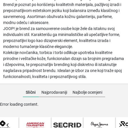
Brend je poznat po korišćenju kvalitetnih materijala, pažljivoj izradi i
prepoznatljivom estetskom jeziku koji balansira između klasičnog i
savremenog. Asortiman obuhvata kožnu galanteriju, parfeme,
modnu odeću i aksesoare.
JOOP! je brend za samouverene osobe koje žele da istaknu svoj
individualni stil. Karakterišu ga minimalističke ali upečatljive forme,
prepoznatljivi logo kao dizajnerski element, kvalitetna izrada i
moderno tumačenje klasične elegancije.
Kolekcije novčanika, torbica i torbi odlikuje upotreba kvalitetne
prirodne i veštačke kože, funkcionalan dizajn sa brojnim pregradama
i džepovima, te prepoznatljiv brending koji diskretno ili istaknutije
naglašava pripadnost brendu. Idealan je izbor za one koji traže spoj
funkcionalnosti, kvaliteta i prepoznatljivog stila.
Slični
Najprodavaniji
Najbolje ocenjeni
Error loading content.