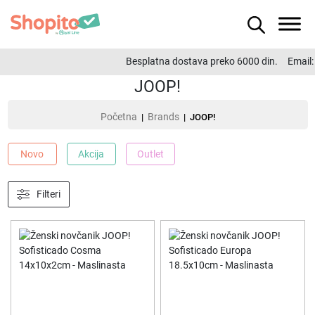
Besplatna dostava preko 6000 din.
Email:
o
JOOP!
Početna
Brands
|
| JOOP!
Novo
Akcija
Outlet
Filteri