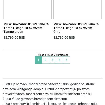
Muški novčanik JOOP! Fano C-
Muški novčanik JOOP! Fano C-
Three E-cage 10.5x7x2cm –
Three E-cage 10.5x7x2cm –
Tamno braon
Crna
12,790.00
RSD
12,790.00
RSD
Prikaz 1-16 od 74 proizvoda
1
2
3
4
5
JOOP! je nemački modni brend osnovan 1986. godine od strane
dizajnera Wolfganga Joop-a. Brend je prepoznatljiv po svom
provokativnom, modernom dizajnu i karakterističnom natpisu
"JOOP!" kao glavnom brendiranom elementu.
JOOP! predstavlja kombinaciju luksuzne elegancije i urbanog stila.