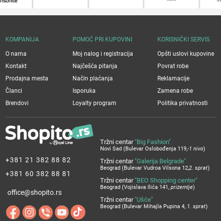
KOMPANIJA
POMOĆ PRI KUPOVINI
KORISNIČKI SERVIS
O nama
Moj nalog i registracija
Opšti uslovi kupovine
Kontakt
Najčešća pitanja
Povrat robe
Prodajna mesta
Način plaćanja
Reklamacije
Članci
Isporuka
Zamena robe
Brendovi
Loyalty program
Politika privatnosti
Tržni centar
"Big Fashion"
Novi Sad (Bulevar Oslobođenja 119,
-1 nivo
)
+381 21 382 88 82
Tržni centar
"Galerija Belgrade"
Beograd (Bulevar Vudroa Vilsona 12,
2. sprat
)
+381 60 382 88 81
Tržni centar
"BEO Shopping center"
Beograd (Vojislava Ilića 141,
prizemlje
)
office@shopito.rs
Tržni centar
"Ušće"
Beograd (Bulevar Mihajla Pupina 4,
1. sprat
)