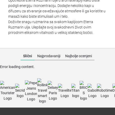
Upotrebite Eterra Ruzmarin ulje u aromaterapiji kako biste
podigli energiju i koncentraciju. Dodajte nekoliko kapi u
difuzeru za stvaranje osvežavajuće atmosfere ili ga koristite u
masaži kako biste stimulisali um i telo.
Doživite snagu ruzmarina sa svakom kapljicom Eterra
Ruzmarin ulja. Ulepšajte svoj svakodnevni život ovim
prirodnim eliksirom vitalnosti u velikoj staklenoj bočici.
Slični
Najprodavaniji
Najbolje ocenjeni
Error loading content.