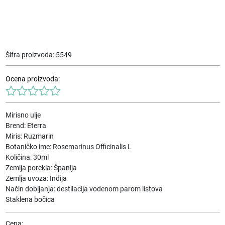
Šifra proizvoda:
5549
Ocena proizvoda:
Mirisno ulje
Brend: Eterra
Miris: Ruzmarin
Botaničko ime: Rosemarinus Officinalis L
Količina: 30ml
Zemlja porekla: Španija
Zemlja uvoza: Indija
Način dobijanja: destilacija vodenom parom listova
Staklena bočica
Cena: