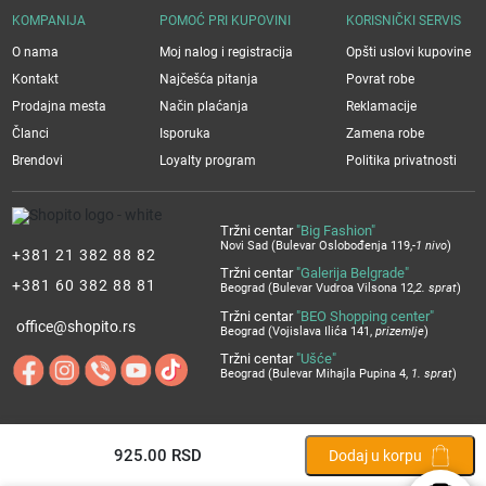
KOMPANIJA
POMOĆ PRI KUPOVINI
KORISNIČKI SERVIS
O nama
Moj nalog i registracija
Opšti uslovi kupovine
Kontakt
Najčešća pitanja
Povrat robe
Prodajna mesta
Način plaćanja
Reklamacije
Članci
Isporuka
Zamena robe
Brendovi
Loyalty program
Politika privatnosti
Tržni centar
"Big Fashion"
Novi Sad (Bulevar Oslobođenja 119,
-1 nivo
)
+381 21 382 88 82
Tržni centar
"Galerija Belgrade"
+381 60 382 88 81
Beograd (Bulevar Vudroa Vilsona 12,
2. sprat
)
Tržni centar
"BEO Shopping center"
office@shopito.rs
Beograd (Vojislava Ilića 141,
prizemlje
)
Tržni centar
"Ušće"
Beograd (Bulevar Mihajla Pupina 4,
1. sprat
)
925.00
RSD
Dodaj u korpu