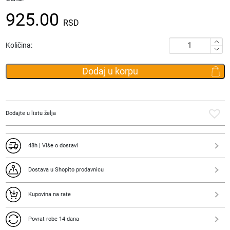
925.00
RSD
Eterra
Količina:
Ruzmarin
ulje
Dodaj u korpu
30ml
količina
Dodajte u listu želja
48h | Više o dostavi
Dostava u Shopito prodavnicu
Kupovina na rate
Povrat robe 14 dana