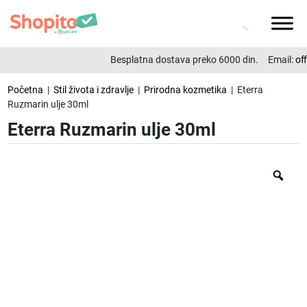
Besplatna dostava preko 6000 din.
Email:
off
Početna
|
Stil života i zdravlje
|
Prirodna kozmetika
| Eterra
Ruzmarin ulje 30ml
Eterra Ruzmarin ulje 30ml
Zo