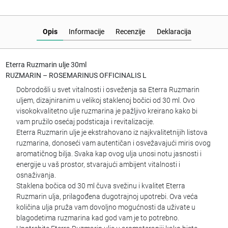
Opis
Informacije
Recenzije
Deklaracija
Eterra Ruzmarin ulje 30ml
RUZMARIN – ROSEMARINUS OFFICINALIS L
Dobrodošli u svet vitalnosti i osveženja sa Eterra Ruzmarin
uljem, dizajniranim u velikoj staklenoj bočici od 30 ml. Ovo
visokokvalitetno ulje ruzmarina je pažljivo kreirano kako bi
vam pružilo osećaj podsticaja i revitalizacije.
Eterra Ruzmarin ulje je ekstrahovano iz najkvalitetnijih listova
ruzmarina, donoseći vam autentičan i osvežavajući miris ovog
aromatičnog bilja. Svaka kap ovog ulja unosi notu jasnosti i
energije u vaš prostor, stvarajući ambijent vitalnosti i
osnaživanja.
Staklena bočica od 30 ml čuva svežinu i kvalitet Eterra
Ruzmarin ulja, prilagođena dugotrajnoj upotrebi. Ova veća
količina ulja pruža vam dovoljno mogućnosti da uživate u
blagodetima ruzmarina kad god vam je to potrebno.