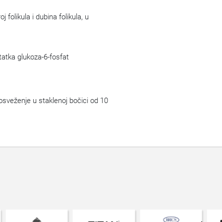
folikula i dubina folikula, u
tatka glukoza-6-fosfat
osveženje u staklenoj bočici od 10