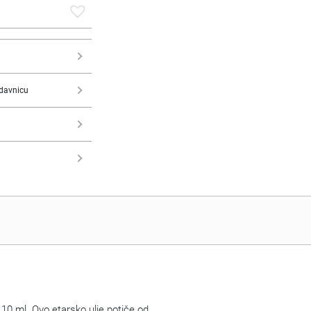
davnicu
10 ml. Ovo etarsko ulje potiče od