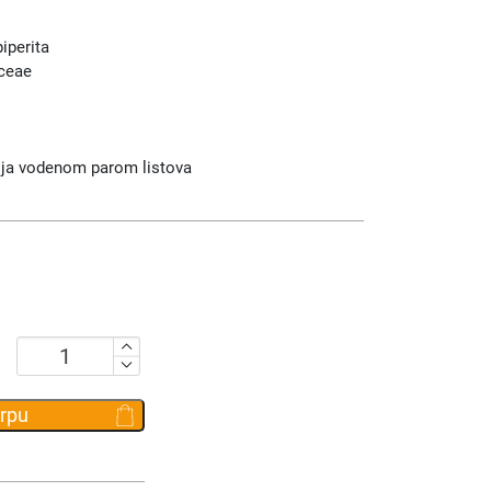
iperita
aceae
cija vodenom parom listova
Eterra
Menta
ulje
orpu
20ml
količina