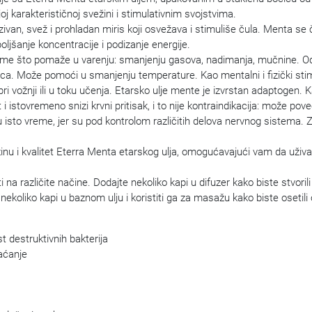
oj karakterističnoj svežini i stimulativnim svojstvima.
ivan, svež i prohladan miris koji osvežava i stimuliše čula. Menta se 
oljšanje koncentracije i podizanje energije.
ome što pomaže u varenju: smanjenju gasova, nadimanja, mučnine. Odl
darca. Može pomoći u smanjenju temperature. Kao mentalni i fizički s
i vožnji ili u toku učenja. Etarsko ulje mente je izvrstan adaptogen.
stovremeno snizi krvni pritisak, i to nije kontraindikacija: može poveća
 u isto vreme, jer su pod kontrolom različitih delova nervnog sistema.
inu i kvalitet Eterra Menta etarskog ulja, omogućavajući vam da uživ
i na različite načine. Dodajte nekoliko kapi u difuzer kako biste stvor
nekoliko kapi u baznom ulju i koristiti ga za masažu kako biste osetili
ast destruktivnih bakterija
raćanje
s