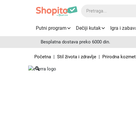
Products
search
Putni program
Dečiji kutak
Igra i zabav
Besplatna dostava preko 6000 din.
Početna
|
Stil života i zdravlje
|
Prirodna kozmet
Zoom