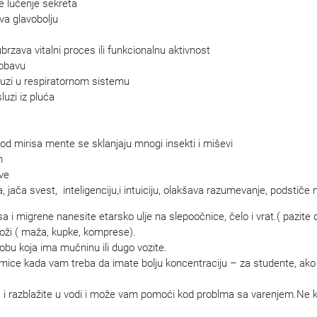
e lučenje sekreta
ava glavobolju
brzava vitalni proces ili funkcionalnu aktivnost
robavu
luzi u respiratornom sistemu
uzi iz pluća
 od mirisa mente se sklanjaju mnogi insekti i miševi
m
ve
 jača svest, inteligenciju,i intuiciju, olakšava razumevanje, podstiče n
a i migrene nanesite etarsko ulje na slepoočnice, čelo i vrat.( pazit
koži ( maža, kupke, komprese).
obu koja ima mučninu ili dugo vozite.
amice kada vam treba da imate bolju koncentraciju – za studente, ako r
i razblažite u vodi i može vam pomoći kod problma sa varenjem.Ne ko