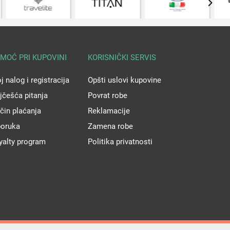
MOĆ PRI KUPOVINI
KORISNIČKI SERVIS
j nalog i registracija
Opšti uslovi kupovine
jčešća pitanja
Povrat robe
čin plaćanja
Reklamacije
poruka
Zamena robe
yalty program
Politika privatnosti