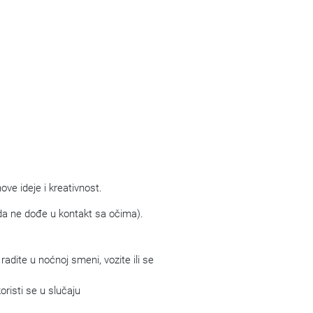
ove ideje i kreativnost.
e da ne dođe u kontakt sa očima).
adite u noćnoj smeni, vozite ili se
risti se u slučaju