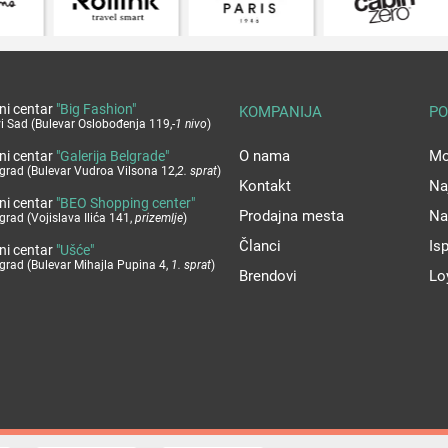
ni centar
"Big Fashion"
KOMPANIJA
PO
i Sad (Bulevar Oslobođenja 119,
-1 nivo
)
O nama
Mo
ni centar
"Galerija Belgrade"
grad (Bulevar Vudroa Vilsona 12,
2. sprat
)
Kontakt
Na
ni centar
"BEO Shopping center"
Prodajna mesta
Na
grad (Vojislava Ilića 141,
prizemlje
)
Članci
Is
ni centar
"Ušće"
grad (Bulevar Mihajla Pupina 4,
1. sprat
)
Brendovi
Lo