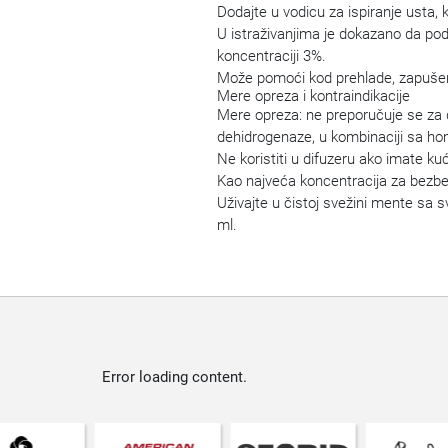
Dodajte u vodicu za ispiranje usta, k
U istraživanjima je dokazano da podst
koncentraciji 3%.
Može pomoći kod prehlade, zapušen
Mere opreza i kontraindikacije
Mere opreza: ne preporučuje se za de
dehidrogenaze, u kombinaciji sa ho
Ne koristiti u difuzeru ako imate ku
Kao najveća koncentracija za bezbe
Uživajte u čistoj svežini mente sa 
ml.
Error loading content.