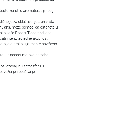
često koristi u aromaterapiji zbog
ično je za ublažavanje svih vrsta
timulans, može pomoći da ostanete u
 Kako kaže Robert Tisserend, ono
ti intenzitet jedne aktivnosti i
 Zato je etarsko ulje mente savršeno
ate u blagodetima ove prirodne
ili osvežavajuću atmosferu u
 osveženje i opuštanje.