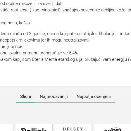
od oralne mikoze ili za svežiji dah.
iče rast kose ( kao minoksidil), značajno povećanje debljine kože, broj 
og nosa, kašlja.
cu mlađu od 2 godine, onima koji pate od atrijalne fibrilacije i nedos
meopatskim lekovima jer ih mogu neutralizovati.
ćne ljubimce.
dnu lokalnu primenu preporučuje se 5,4%.
svakom kapljicom Eterra Menta etarskog ulja, pružajući vam energiju i 
Slični
Najprodavaniji
Najbolje ocenjeni