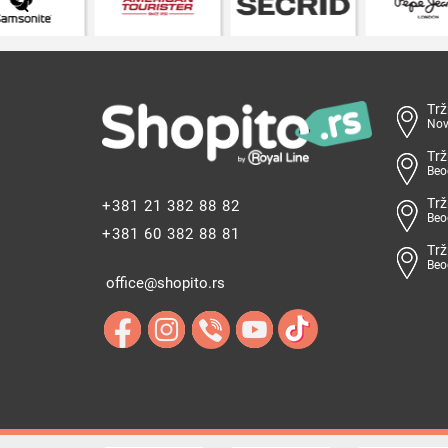
Trž
Nov
Trž
Beo
Trž
+381 21 382 88 82
Beo
+381 60 382 88 81
Trž
Beo
office@shopito.rs