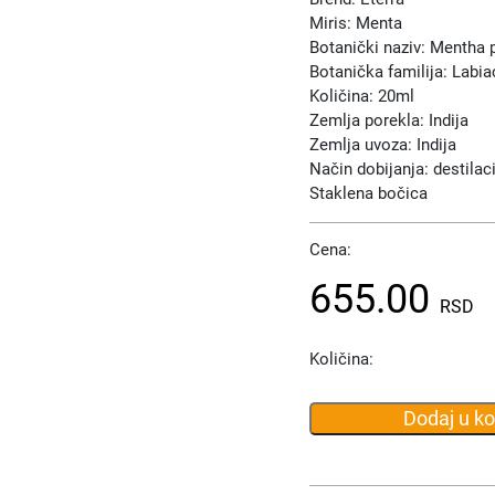
Miris: Menta
Botanički naziv: Mentha p
Botanička familija: Labi
Količina: 20ml
Zemlja porekla: Indija
Zemlja uvoza: Indija
Način dobijanja: destila
Staklena bočica
Cena:
655.00
RSD
Količina:
Dodaj u k