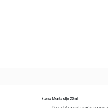
Eterra Menta ulje 20ml
Dobrodošli u svet osveženja i energ