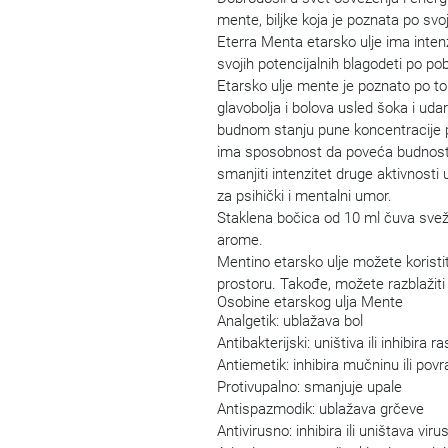
mente, biljke koja je poznata po svoj
Eterra Menta etarsko ulje ima intenz
svojih potencijalnih blagodeti po pob
Etarsko ulje mente je poznato po t
glavobolja i bolova usled šoka i u
budnom stanju pune koncentracije pr
ima sposobnost da poveća budnost i i
smanjiti intenzitet druge aktivnosti
za psihički i mentalni umor.
Staklena bočica od 10 ml čuva svež
arome.
Mentino etarsko ulje možete koristit
prostoru. Takođe, možete razblažiti 
Osobine etarskog ulja Mente
Analgetik: ublažava bol
Antibakterijski: uništiva ili inhibira r
Antiemetik: inhibira mučninu ili pov
Protivupalno: smanjuje upale
Antispazmodik: ublažava grčeve
Antivirusno: inhibira ili uništava viru