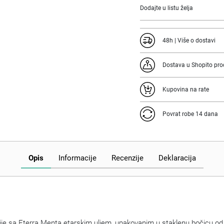
Dodajte u listu želja
48h | Više o dostavi
Dostava u Shopito pro
Kupovina na rate
Povrat robe 14 dana
Opis
Informacije
Recenzije
Deklaracija
ije sa Eterra Menta etarskim uljem, upakovanim u staklenu bočicu od 