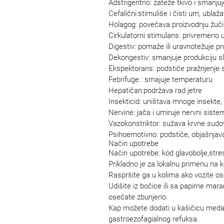
Adstrigentno: zateže tkivo i smanjuj
Cefalični:stimuliše i čisti um, ublaž
Holagog: povećava proizvodnju žuči
Cirkulatorni stimulans: privremeno u
Digestiv: pomaže ili uravnotežuje p
Dekongestiv: smanjuje produkciju s
Ekspektorans: podstiče pražnjenje sl
Febrifuge : smajuje temperaturu
Hepatičan:podržava rad jetre
Insekticid: uništava mnoge insekte,
Nervine: jača i umiruje nervni siste
Vazokonstriktor: sužava krvne sudo
Psihoemotivno: podstiče, objašnjava,
Način upotrebe
Način upotrebe: kod glavobolje,stres
Prikladno je za lokalnu primenu na 
Raspršite ga u kolima ako vozite os
Udišite iz bočice ili sa papirne mar
osećate zbunjeno.
Kap možete dodati u kašičicu meda 
gastroezofagialnog refuksa.