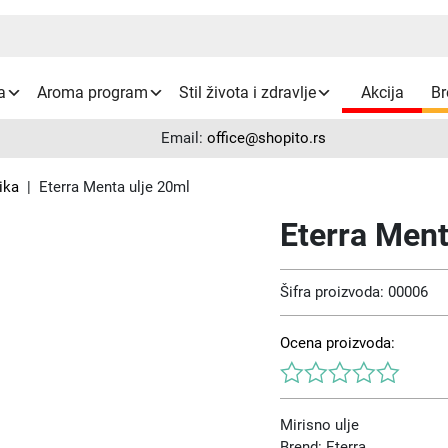
a
Aroma program
Stil života i zdravlje
Akcija
Br
Email:
office@shopito.rs
ika
| Eterra Menta ulje 20ml
Eterra Ment
Šifra proizvoda:
00006
Ocena proizvoda:
Mirisno ulje
Brend: Eterra