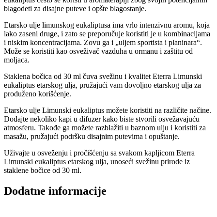
blagodeti za disajne puteve i opšte blagostanje.
Etarsko ulje limunskog eukaliptusa ima vrlo intenzivnu aromu, koja
lako zaseni druge, i zato se preporučuje koristiti je u kombinacijama
i niskim koncentracijama. Zovu ga i „uljem sportista i planinara“.
Može se koristiti kao osveživač vazduha u ormanu i zaštitu od
moljaca.
Staklena bočica od 30 ml čuva svežinu i kvalitet Eterra Limunski
eukaliptus etarskog ulja, pružajući vam dovoljno etarskog ulja za
produženo korišćenje.
Etarsko ulje Limunski eukaliptus možete koristiti na različite načine.
Dodajte nekoliko kapi u difuzer kako biste stvorili osvežavajuću
atmosferu. Takođe ga možete razblažiti u baznom ulju i koristiti za
masažu, pružajući podršku disajnim putevima i opuštanje.
Uživajte u osveženju i pročišćenju sa svakom kapljicom Eterra
Limunski eukaliptus etarskog ulja, unoseći svežinu prirode iz
staklene bočice od 30 ml.
Dodatne informacije