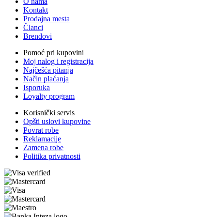
O nama
Kontakt
Prodajna mesta
Članci
Brendovi
Pomoć pri kupovini
Moj nalog i registracija
Najčešća pitanja
Način plaćanja
Isporuka
Loyalty program
Korisnički servis
Opšti uslovi kupovine
Povrat robe
Reklamacije
Zamena robe
Politika privatnosti