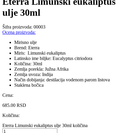
Eterra Limunski eukaliptus
ulje 30ml
Šifra proizvoda:
00003
Ocena proizvoda:
Mirisno ulje
Brend: Eterra
Miris: Limunski eukaliptus
Latinsko ime biljke: Eucalyptus citriodora
Količina: 30ml
Zemlja porekla: Južna Afrika
Zemlja uvoza: Indija
Način dobijanja: destilacija vodenom parom listova
Staklena bočica
Cena:
685.00
RSD
Količina:
Eterra Limunski eukaliptus ulje 30ml količina