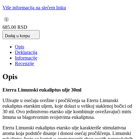
Više informacija na slećem linku
685.00
RSD
Dodaj u korpu
Opis
Deklaracija
Informacije
Recenzije
Opis
Eterra Limunski eukaliptus ulje 30ml
Uživajte u osećaju svežine i pročišćenja sa Eterra Limunski
eukaliptus etarskim uljem, koje dolazi u velikoj staklenoj bočici od
30 ml. Ovo jedinstveno etarsko ulje kombinuje osvežavajući miris
limuna sa blagotvornim svojstvima eukaliptusa.
Eterra Limunski eukaliptus etarsko ulje karakteriše stimulativna
aroma koja podstiče disanje i donosi osećaj pročišćenja. Limunski
eukaliptus često se koristi u aromaterapiji zbog svojih potencijalnih