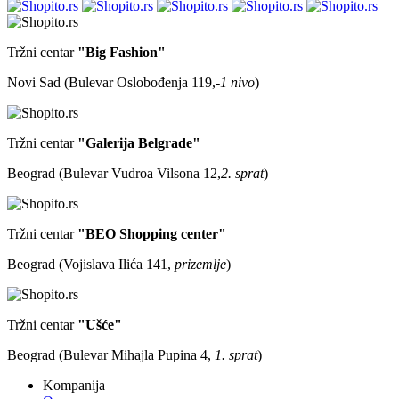
Tržni centar
"Big Fashion"
Novi Sad (Bulevar Oslobođenja 119,
-1 nivo
)
Tržni centar
"Galerija Belgrade"
Beograd (Bulevar Vudroa Vilsona 12,
2. sprat
)
Tržni centar
"BEO Shopping center"
Beograd (Vojislava Ilića 141,
prizemlje
)
Tržni centar
"Ušće"
Beograd (Bulevar Mihajla Pupina 4,
1. sprat
)
Kompanija