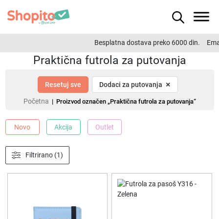
Besplatna dostava preko 6000 din.
Emai
Praktična futrola za putovanja
×
Resetuj sve
Dodaci za putovanja
Početna
| Proizvod označen „Praktična futrola za putovanja“
Novo
Akcija
Outlet
Filtrirano (1)