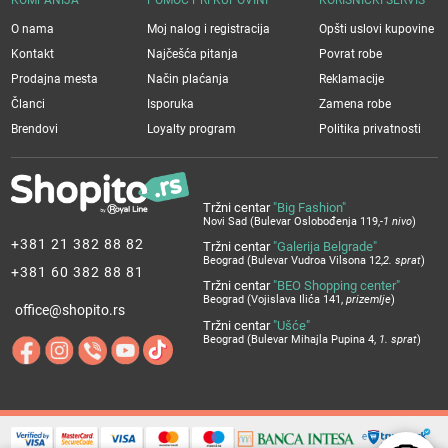
O nama
Moj nalog i registracija
Opšti uslovi kupovine
Kontakt
Najčešća pitanja
Povrat robe
Prodajna mesta
Način plaćanja
Reklamacije
Članci
Isporuka
Zamena robe
Brendovi
Loyalty program
Politika privatnosti
Tržni centar
"Big Fashion"
Novi Sad (Bulevar Oslobođenja 119,
-1 nivo
)
+381 21 382 88 82
Tržni centar
"Galerija Belgrade"
Beograd (Bulevar Vudroa Vilsona 12,
2. sprat
)
+381 60 382 88 81
Tržni centar
"BEO Shopping center"
Beograd (Vojislava Ilića 141,
prizemlje
)
office@shopito.rs
Tržni centar
"Ušće"
Beograd (Bulevar Mihajla Pupina 4,
1. sprat
)