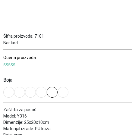
Šifra proizvoda:
7181
Bar kod:
Ocena proizvoda:
Boja
Zaštita za pasoš
Model: Y316
Dimenzije: 25x20x10cm
Materijal izrade: PU koža
Boja: crna