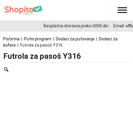
Besplatna dostava preko 6000 din.
Email:
offi
Početna
|
Putni program
|
Dodaci za putovanja
|
Dodaci za
kofere
| Futrola za pasoš Y316
Futrola za pasoš Y316
Zoom