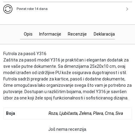
Povrat robe 14 dana
Opis
Informacije
Recenzije
Deklaracija
Futrola za pasoš Y316
Zaštita za pasoš model Y316 je praktičan i elegantan dodatak za
sve vaše putne dokumente. Sa dimenzijama 25x20x10 cm, ovaj
model izrađen od izdržljive PU kože osigurava dugotrajnost i stil.
Futrola sadrži pregrade za kartice, pasoš i dodatne dokumente,
čime omogućava lako organizovanje svega što vam je potrebno za
putovanje. Dostupan u različitim bojama, model Y316 je savršen
izbor za one koji žele spoj funkcionalnosti i sofisticiranog dizajna.
Boja
Roza
,
Ljubičasta
,
Zelena
,
Plava
,
Crna
,
Siva
Još nema recenzija.