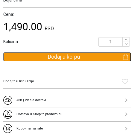
Cena:
1,490.00
RSD
Futrola
Količina:
za
pasoš
Dodaj u korpu
Y316
količina
Dodajte u listu želja
48h | Više o dostavi
Dostava u Shopito prodavnicu
Kupovina na rate