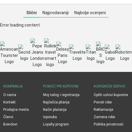
Slični
Najprodavaniji
Najbolje ocenjeni
Error loading content.
KOMPANIJA
POMOĆ PRI KUPOVINI
KORISNIČKI SERVIS
O nama
Moj nalog i registracija
Opšti uslovi kupovine
Kontakt
Najčešća pitanja
Povrat robe
Prodajna mesta
Način plaćanja
Reklamacije
Članci
Isporuka
Zamena robe
Brendovi
Loyalty program
Politika privatnosti