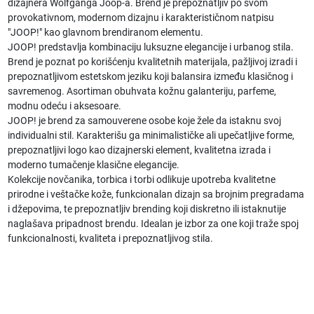
dizajnera Wolfganga Joop-a. Brend je prepoznatljiv po svom
provokativnom, modernom dizajnu i karakterističnom natpisu
"JOOP!" kao glavnom brendiranom elementu.
JOOP! predstavlja kombinaciju luksuzne elegancije i urbanog stila.
Brend je poznat po korišćenju kvalitetnih materijala, pažljivoj izradi i
prepoznatljivom estetskom jeziku koji balansira između klasičnog i
savremenog. Asortiman obuhvata kožnu galanteriju, parfeme,
modnu odeću i aksesoare.
JOOP! je brend za samouverene osobe koje žele da istaknu svoj
individualni stil. Karakterišu ga minimalističke ali upečatljive forme,
prepoznatljivi logo kao dizajnerski element, kvalitetna izrada i
moderno tumačenje klasične elegancije.
Kolekcije novčanika, torbica i torbi odlikuje upotreba kvalitetne
prirodne i veštačke kože, funkcionalan dizajn sa brojnim pregradama
i džepovima, te prepoznatljiv brending koji diskretno ili istaknutije
naglašava pripadnost brendu. Idealan je izbor za one koji traže spoj
funkcionalnosti, kvaliteta i prepoznatljivog stila.