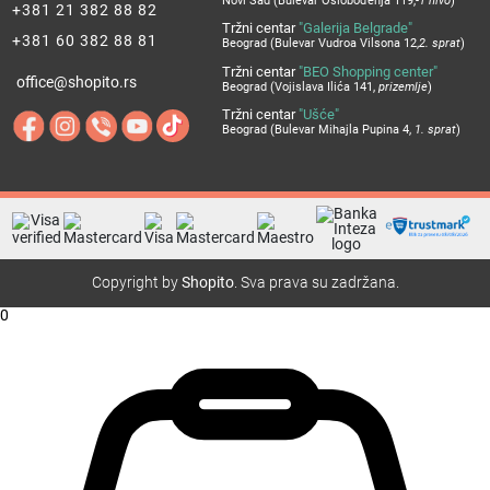
Novi Sad (Bulevar Oslobođenja 119,
-1 nivo
)
+381 21 382 88 82
Tržni centar
"Galerija Belgrade"
+381 60 382 88 81
Beograd (Bulevar Vudroa Vilsona 12,
2. sprat
)
Tržni centar
"BEO Shopping center"
office@shopito.rs
Beograd (Vojislava Ilića 141,
prizemlje
)
Tržni centar
"Ušće"
Beograd (Bulevar Mihajla Pupina 4,
1. sprat
)
Copyright by
Shopito
. Sva prava su zadržana.
0