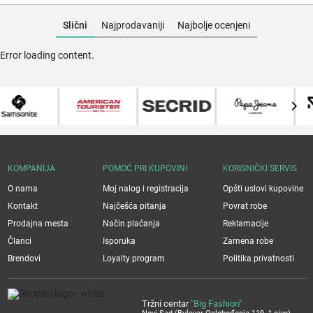
Slični
Najprodavaniji
Najbolje ocenjeni
Error loading content.
KOMPANIJA
POMOĆ PRI KUPOVINI
KORISNIČKI SERVIS
O nama
Moj nalog i registracija
Opšti uslovi kupovine
Kontakt
Najčešća pitanja
Povrat robe
Prodajna mesta
Način plaćanja
Reklamacije
Članci
Isporuka
Zamena robe
Brendovi
Loyalty program
Politika privatnosti
Tržni centar
"Big Fashion"