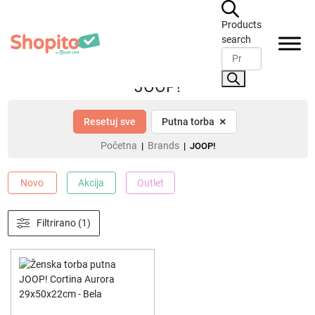
Products
search
Besplatna dostava preko 6000 din.
Emai
JOOP!
×
Resetuj sve
Putna torba
Početna
Brands
|
| JOOP!
Novo
Akcija
Outlet
Filtrirano (1)