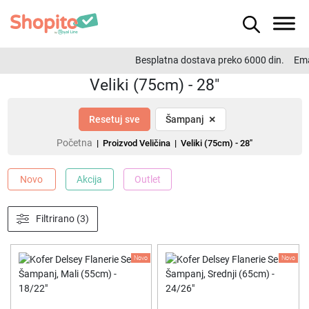
Besplatna dostava preko 6000 din.
Ema
Veliki (75cm) - 28"
×
Resetuj sve
Šampanj
Početna
| Proizvod Veličina | Veliki (75cm) - 28"
Novo
Akcija
Outlet
Filtrirano (3)
Novo
Novo