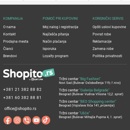
KOMPANIJA
POMOĆ PRI KUPOVINI
KORISNIČKI SERVIS
O nama
Moj nalog i registracija
Opšti uslovi kupovine
Kontakt
Najčešća pitanja
Povrat robe
Prodajna mesta
Način plaćanja
Reklamacije
Članci
Isporuka
Zamena robe
Brendovi
Loyalty program
Politika privatnosti
Tržni centar
"Big Fashion"
Novi Sad (Bulevar Oslobođenja 119,
-1 nivo
)
+381 21 382 88 82
Tržni centar
"Galerija Belgrade"
Beograd (Bulevar Vudroa Vilsona 12,
2. sprat
)
+381 60 382 88 81
Tržni centar
"BEO Shopping center"
Beograd (Vojislava Ilića 141,
prizemlje
)
office@shopito.rs
Tržni centar
"Ušće"
Beograd (Bulevar Mihajla Pupina 4,
1. sprat
)