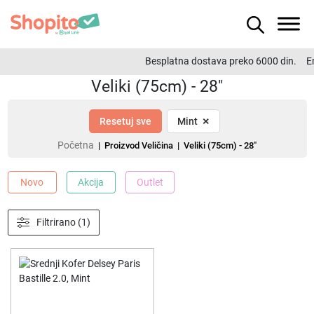
Besplatna dostava preko 6000 din.
Em
Veliki (75cm) - 28"
×
Resetuj sve
Mint
Početna
| Proizvod Veličina | Veliki (75cm) - 28"
Novo
Akcija
Outlet
Filtrirano (1)