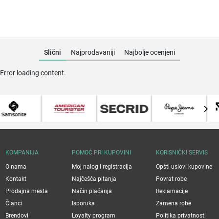
Slični
Najprodavaniji
Najbolje ocenjeni
Error loading content.
KOMPANIJA
POMOĆ PRI KUPOVINI
KORISNIČKI SERVIS
O nama
Moj nalog i registracija
Opšti uslovi kupovine
Kontakt
Najčešća pitanja
Povrat robe
Prodajna mesta
Način plaćanja
Reklamacije
Članci
Isporuka
Zamena robe
Brendovi
Loyalty program
Politika privatnosti