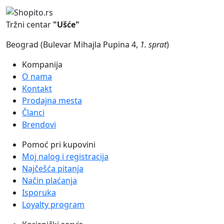
Tržni centar
"Ušće"
Beograd (Bulevar Mihajla Pupina 4,
1. sprat
)
Kompanija
O nama
Kontakt
Prodajna mesta
Članci
Brendovi
Pomoć pri kupovini
Moj nalog i registracija
Najčešća pitanja
Način plaćanja
Isporuka
Loyalty program