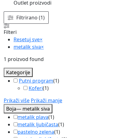
Outlet proizvodi
Filtrirano (1)
Filteri
Resetuj sve
×
metalik siva
×
1
proizvod found
Kategorije
Putni program
(
1
)
Koferi
(
1
)
Prikaži više
Prikaži manje
Boja
— metalik siva
metalik plava
(
1
)
metalik ljubičasta
(
1
)
pastelno zelena
(
1
)