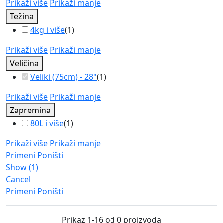
Prikaži više
Prikaži manje
Težina
4kg i više
(
1
)
Prikaži više
Prikaži manje
Veličina
Veliki (75cm) - 28"
(
1
)
Prikaži više
Prikaži manje
Zapremina
80L i više
(
1
)
Prikaži više
Prikaži manje
Primeni
Poništi
Show
(
1
)
Cancel
Primeni
Poništi
Prikaz 1-16 od 0 proizvoda