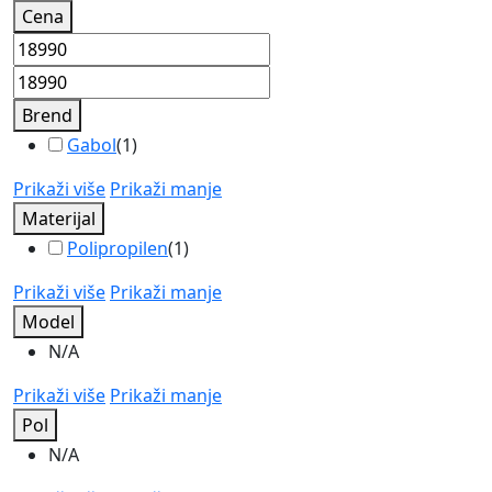
Cena
Brend
Gabol
(
1
)
Prikaži više
Prikaži manje
Materijal
Polipropilen
(
1
)
Prikaži više
Prikaži manje
Model
N/A
Prikaži više
Prikaži manje
Pol
N/A