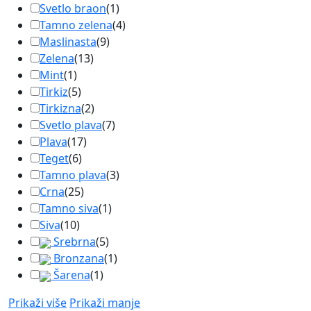
Svetlo braon
(
1
)
Tamno zelena
(
4
)
Maslinasta
(
9
)
Zelena
(
13
)
Mint
(
1
)
Tirkiz
(
5
)
Tirkizna
(
2
)
Svetlo plava
(
7
)
Plava
(
17
)
Teget
(
6
)
Tamno plava
(
3
)
Crna
(
25
)
Tamno siva
(
1
)
Siva
(
10
)
Srebrna
(
5
)
Bronzana
(
1
)
Šarena
(
1
)
Prikaži više
Prikaži manje