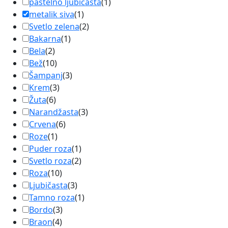
pastelno ljubičasta
(
1
)
metalik siva
(
1
)
Svetlo zelena
(
2
)
Bakarna
(
1
)
Bela
(
2
)
Bež
(
10
)
Šampanj
(
3
)
Krem
(
3
)
Žuta
(
6
)
Narandžasta
(
3
)
Crvena
(
6
)
Roze
(
1
)
Puder roza
(
1
)
Svetlo roza
(
2
)
Roza
(
10
)
Ljubičasta
(
3
)
Tamno roza
(
1
)
Bordo
(
3
)
Braon
(
4
)