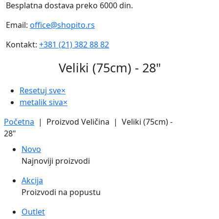
Besplatna dostava preko 6000 din.
Email:
office@shopito.rs
Kontakt:
+381 (21) 382 88 82
Veliki (75cm) - 28"
Resetuj sve
×
metalik siva
×
Početna
| Proizvod Veličina | Veliki (75cm) -
28"
Novo
Najnoviji proizvodi
Akcija
Proizvodi na popustu
Outlet