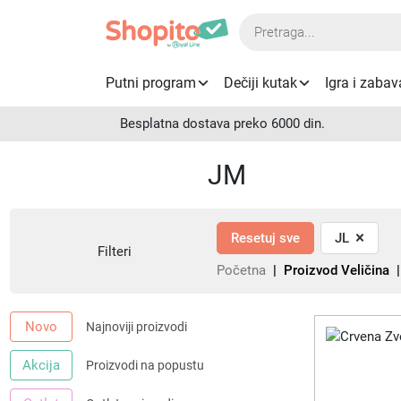
Products
search
Putni program
Dečiji kutak
Igra i zabav
Besplatna dostava preko 6000 din.
JM
×
Resetuj sve
JL
Filteri
Početna
| Proizvod Veličina 
Novo
Najnoviji proizvodi
Akcija
Proizvodi na popustu