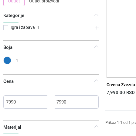
Outlet
Outlet proizvodi
Kategorije
Igra i zabava
1
Boja
1
Cena
Crvena Zvezda 
7,990.00
RSD
Prikaz 1-1 od 1 p
Materijal