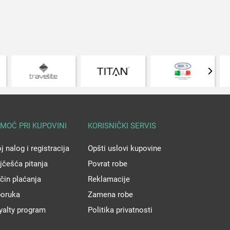
MOĆ PRI KUPOVINI
KORISNIČKI SERVIS
j nalog i registracija
Opšti uslovi kupovine
jčešća pitanja
Povrat robe
čin plaćanja
Reklamacije
poruka
Zamena robe
yalty program
Politika privatnosti