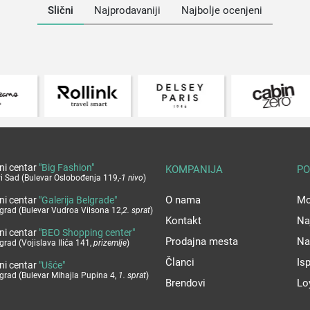
Slični
Najprodavaniji
Najbolje ocenjeni
ni centar
"Big Fashion"
KOMPANIJA
PO
i Sad (Bulevar Oslobođenja 119,
-1 nivo
)
O nama
Mo
ni centar
"Galerija Belgrade"
grad (Bulevar Vudroa Vilsona 12,
2. sprat
)
Kontakt
Na
ni centar
"BEO Shopping center"
Prodajna mesta
Na
grad (Vojislava Ilića 141,
prizemlje
)
Članci
Is
ni centar
"Ušće"
grad (Bulevar Mihajla Pupina 4,
1. sprat
)
Brendovi
Lo