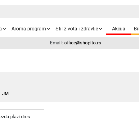
a
Aroma program
Stil života i zdravlje
Akcija
Br
Email:
office@shopito.rs
| JM