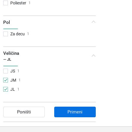
Poliester
1
Pol
Za decu
1
Veličina
— JL
JS
1
JM
1
JL
1
Poništi
Primeni