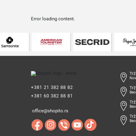
Error loading content.
Trž
Nov
+381 21 382 88 82
Trž
Beo
+381 60 382 88 81
Trž
Beo
office@shopito.rs
Trž
Beo