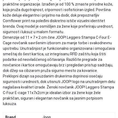
praktične organizacije. Izrađen je od 100 % zrnaste prirodne kože,
koja pruža dugotrajnost, otpornost i sofisticiran izgled. Površina
kože deluje elegantno i prijatno na dodir, dok prepoznatljiv
Cornflower print na poleđini diskretno ističe vizuelni identitet
brenda. Ovaj model je osmišljen za žene koje preferiraju urednost,
sigurnost i luksuz u malom formatu.
Dimenzije od 11 × 7 × 2 cm čine JOOP! Leggero Stampa C-Four E-
Cage novčanik savršenim izborom za manje torbe i svakodnevnu
upotrebu. Unutrašnjost je funkcionalno organizovana i omogućava
smeštaj do šest kartica, uz integrisanu RFID zaštitu koja štiti
podatke od neovlašćenog očitavanja. Različite pregrade za
novčanice i kartice omogućavaju brz i pregledan pristup sadržaju,
dok džep sa cibzarom pruža sigurno mesto za kovanice.
Preklopni dizajn sa pouzdanim drukerima doprinosi osećaju
sigurnosti i urednosti, dok utisnuti JOOP! logo na unutrašnjem delu
naglašava kvalitet izrade. Ženski novčanik JOOP! Leggero Stampa
C-Four E-cage 11x7x2cm je idealan izbor za žene koje žele
praktičan, siguran i elegantan novčanik sa jasnim potpisom
luksuza.
Brend
Joop