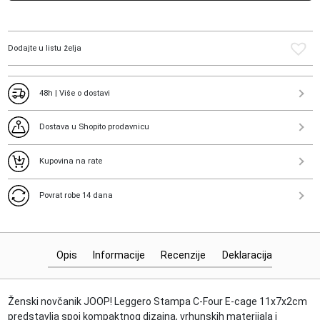
Stampa
C-
Four
Dodajte u listu želja
E-
cage
11x7x2cm
48h | Više o dostavi
količina
Dostava u Shopito prodavnicu
Kupovina na rate
Povrat robe 14 dana
Opis
Informacije
Recenzije
Deklaracija
Ženski novčanik JOOP! Leggero Stampa C-Four E-cage 11x7x2cm
predstavlja spoj kompaktnog dizajna, vrhunskih materijala i