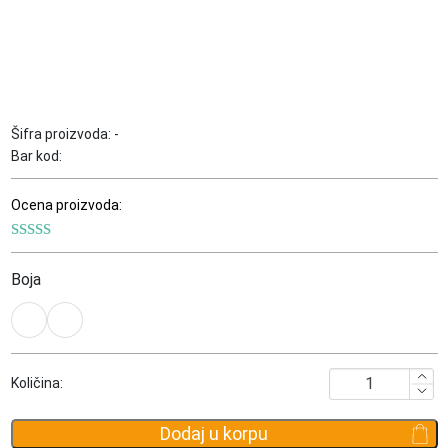
Šifra proizvoda:
-
Bar kod:
Ocena proizvoda:
Boja
Ženski
Količina:
novčanik
JOOP!
Dodaj u korpu
Leggero