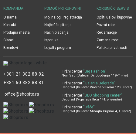
KOMPANIJA
POMOĆ PRI KUPOVINI
KORISNIČKI SERVIS
O nama
Moj nalog i registracija
Opšti uslovi kupovine
Kontakt
Najčešća pitanja
Povrat robe
Prodajna mesta
Način plaćanja
Reklamacije
Članci
Isporuka
Zamena robe
Brendovi
Loyalty program
Politika privatnosti
Tržni centar
"Big Fashion"
+381 21 382 88 82
Novi Sad (Bulevar Oslobođenja 119,
-1 nivo
)
+381 60 382 88 81
Tržni centar
"Galerija Belgrade"
Beograd (Bulevar Vudroa Vilsona 12,
2. sprat
)
office@shopito.rs
Tržni centar
"BEO Shopping center"
Beograd (Vojislava Ilića 141,
prizemlje
)
Tržni centar
"Ušće"
Beograd (Bulevar Mihajla Pupina 4,
1. sprat
)