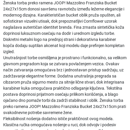
Ženska torba preko ramena JOOP! Mazzolino Franziska Bucket
24x27x15cm donosi savršenu ravnotežu između ležerne elegancije i
modernog dizajna. Karakterističan bucket oblik pruža opušten, ali
sofisticiran vizuelni utisak, dok prepoznatljivi Cornflower uzorak
naglašava autentičan identitet brenda. Fina zrnasta sintetička koža
doprinosi luksuznom osećaju na dodir i urednom izgledu torbe.
Diskretni metalni logo na prednjoj strani i dekorativna karabiner
kopča dodaju suptilan akcenat koji modelu daje prefinjen kompletan
izgled.
Unutrašnjost torbe osmišljena je prostrano i funkcionalno, sa velikom
glavnom pregradom koja se zatvara povlačenjem vezica. Ovakav
način zatvaranja omogućava brz i jednostavan pristup sadržaju, uz
zadržavanje elegantne forme. Dodatna unutrašnja pregrada sa
cibzarom pruža sigurno mesto za sitnije lične stvari, dok integrisana
karabiner kuka omogućava praktično odlaganje ključeva. Tekstilna
postava doprinosi prijatnom osećaju prilikom korišćenja, a blago
ojačano dno pomaže torbi da zadrži stabilnost i oblik. Ženska torba
preko ramena JOOP! Mazzolino Franziska Bucket 24x27x15cm prati
svakodnevne potrebe savremene žene.
Fleksibilnost nošenja dodatno ističe praktičnost ovog modela.
Klasična ručka omogućava nošenje u ruci, dok odvojiv i podesiv