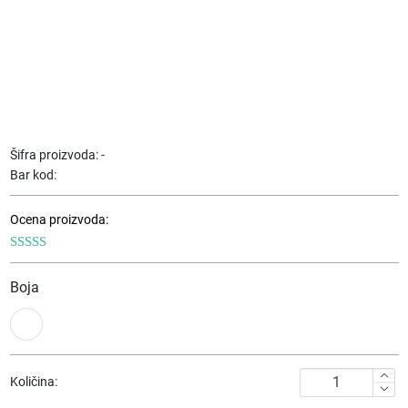
Šifra proizvoda:
-
Bar kod:
Ocena proizvoda:
Boja
Ženska
Količina:
torba