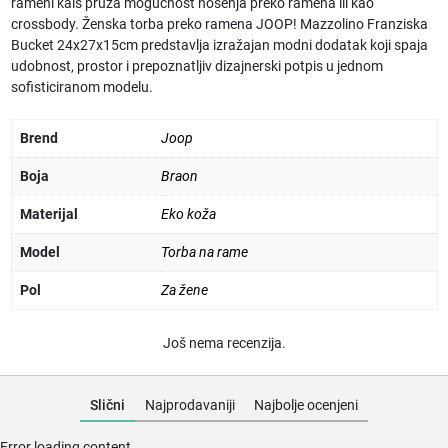
rameni kaiš pruža mogućnost nošenja preko ramena ili kao
crossbody. Ženska torba preko ramena JOOP! Mazzolino Franziska
Bucket 24x27x15cm predstavlja izražajan modni dodatak koji spaja
udobnost, prostor i prepoznatljiv dizajnerski potpis u jednom
sofisticiranom modelu.
Brend
Joop
Boja
Braon
Materijal
Eko koža
Model
Torba na rame
Pol
Za žene
Još nema recenzija.
Slični
Najprodavaniji
Najbolje ocenjeni
Error loading content.