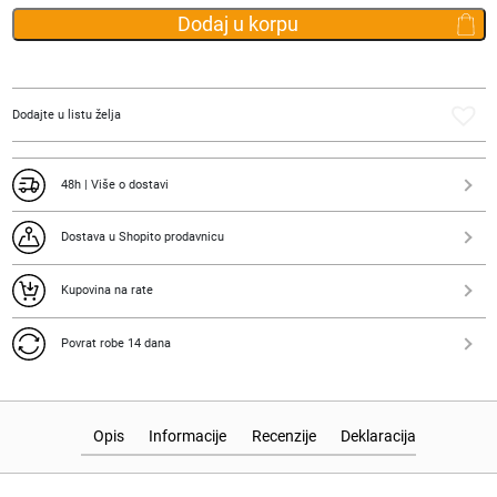
preko
Dodaj u korpu
ramena
JOOP!
Mazzolino
Franziska
Dodajte u listu želja
Bucket
24x27x15cm
količina
48h | Više o dostavi
Dostava u Shopito prodavnicu
Kupovina na rate
Povrat robe 14 dana
Opis
Informacije
Recenzije
Deklaracija