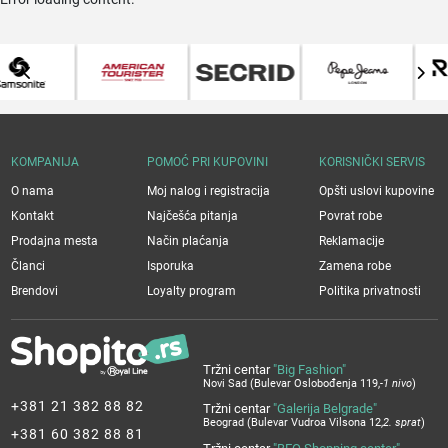
KOMPANIJA
POMOĆ PRI KUPOVINI
KORISNIČKI SERVIS
O nama
Moj nalog i registracija
Opšti uslovi kupovine
Kontakt
Najčešća pitanja
Povrat robe
Prodajna mesta
Način plaćanja
Reklamacije
Članci
Isporuka
Zamena robe
Brendovi
Loyalty program
Politika privatnosti
Tržni centar
"Big Fashion"
Novi Sad (Bulevar Oslobođenja 119,
-1 nivo
)
+381 21 382 88 82
Tržni centar
"Galerija Belgrade"
Beograd (Bulevar Vudroa Vilsona 12,
2. sprat
)
+381 60 382 88 81