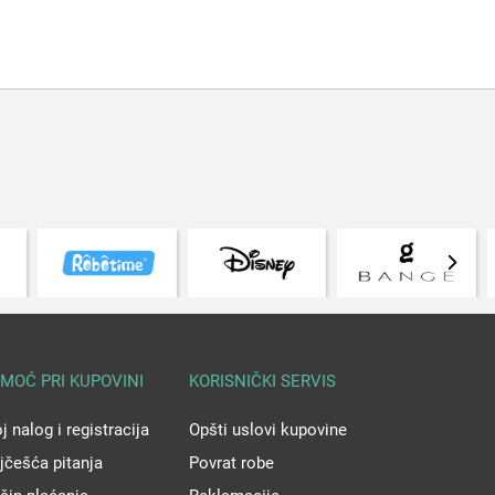
MOĆ PRI KUPOVINI
KORISNIČKI SERVIS
j nalog i registracija
Opšti uslovi kupovine
jčešća pitanja
Povrat robe