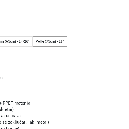
nji (65cm) - 24/26"
Veliki (75cm) - 28"
cm
0% RPET materijal
kretni)
vana brava
se zaključati, laki metal)
a i bočne)