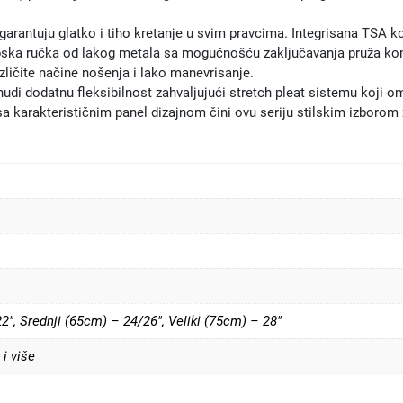
 garantuju glatko i tiho kretanje u svim pravcima. Integrisana TSA
ska ručka od lakog metala sa mogućnošću zaključavanja pruža k
ličite načine nošenja i lako manevrisanje.
i nudi dodatnu fleksibilnost zahvaljujući stretch pleat sistemu koji
sa karakterističnim panel dizajnom čini ovu seriju stilskim izboro
22"
,
Srednji (65cm) – 24/26"
,
Veliki (75cm) – 28"
 i više