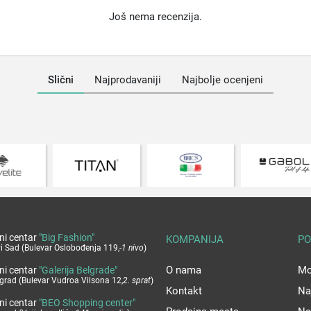
Još nema recenzija.
Slični
Najprodavaniji
Najbolje ocenjeni
ni centar
"Big Fashion"
KOMPANIJA
PO
i Sad (Bulevar Oslobođenja 119,
-1 nivo
)
O nama
Mo
ni centar
"Galerija Belgrade"
grad (Bulevar Vudroa Vilsona 12,
2. sprat
)
Kontakt
Na
ni centar
"BEO Shopping center"