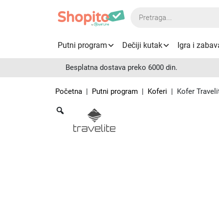
Products
search
Putni program
Dečiji kutak
Igra i zabav
Besplatna dostava preko 6000 din.
Početna
|
Putni program
|
Koferi
| Kofer Traveli
Zoom