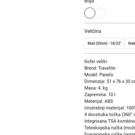
Boja
Veličina
Mali (55cm) - 18/22"
Sred
Kofer veliki
Brend: Travelite
Model: Panelo
Dimenzije: 51 x 76 x 30 
Masa: 4. kg
Zapremina: 10 l
Materijal: ABS
Unutrašnji materijal: 10
4 dvostruka točka (360° o
Integrisana TSA kombino
Teleskopska ručka (može 
Ergonomske ručke (gornj