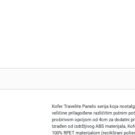
Kofer Travelite Panelo serija koja nostalg
veličine prilagođene različitim putnim po
proširivom opcijom od 4cm za dodatni pros
Izrađen od izdržljivog ABS materijala, Ko
100% RPET materijalom (reciklirani polie