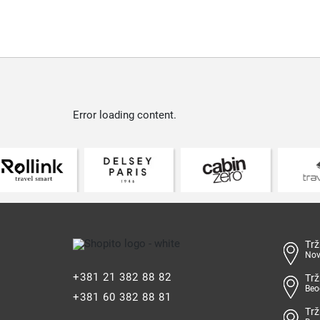
Error loading content.
Trž
Nov
+381 21 382 88 82
Trž
Beo
+381 60 382 88 81
Trž