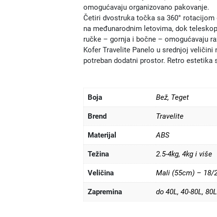
omogućavaju organizovano pakovanje.
Četiri dvostruka točka sa 360° rotacijom
na međunarodnim letovima, dok teleskop
ručke – gornja i bočne – omogućavaju raz
Kofer Travelite Panelo u srednjoj veličin
potreban dodatni prostor. Retro estetika 
Boja
Bež
,
Teget
Brend
Travelite
Materijal
ABS
Težina
2.5-4kg
,
4kg i više
Veličina
Mali (55cm) – 18/
Zapremina
do 40L
,
40-80L
,
80L