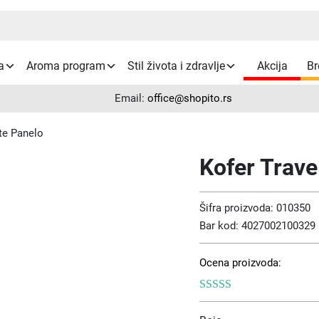
a
Aroma program
Stil života i zdravlje
Akcija
Br
Email:
office@shopito.rs
te Panelo
Kofer Trave
Šifra proizvoda:
010350
Bar kod:
4027002100329
Ocena proizvoda: