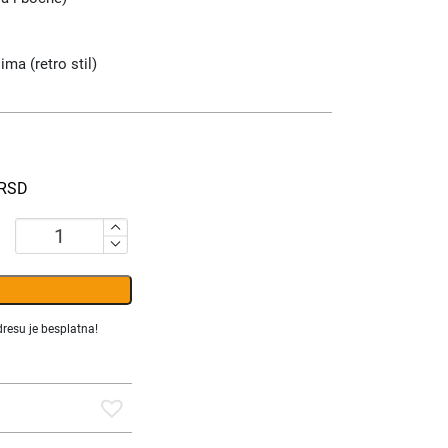
ma (retro stil)
RSD
Kofer
Travelite
Panelo
količina
resu je besplatna!