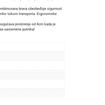
 kombinovana brava obezbeđuje sigurnost
omfor tokom transporta. Ergonomske
 omogućava proširenje od 4cm kada je
m za savremene putnika!