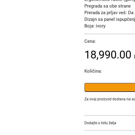
Pregrada sa obe strane
Prerada za prljav veš: Da
Dizajn sa panel ispupčenji
Boja: ivory
Cena:
18,990.00
Količina:
Za ovaj proizvod dostava na ad
Dodajte u listu želja