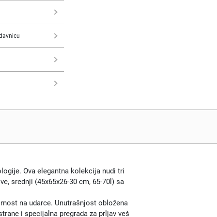
davnicu
logije. Ova elegantna kolekcija nudi tri
ve, srednji (45x65x26-30 cm, 65-70l) sa
pornost na udarce. Unutrašnjost obložena
rane i specijalna pregrada za prljav veš