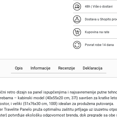
48h | Više o dostavi
Dostava u Shopito pro
Kupovina na rate
Povrat robe 14 dana
Opis
Informacije
Recenzije
Deklaracija
ični retro dizajn sa panel ispupčenjima i najsavremenije putne tehno
trebama – kabinski model (40x55x20 cm, 37l) savršen za kratke leto
tor, i veliki (51x76x30 cm, 100l) idealan za produžena putovanja.
fer Travelite Panelo pruža optimalnu zaštitu prtljaga uz izuzetnu ot
ster) potvrđuje ekološku odgovornost brenda, dok pregrade sa obe st