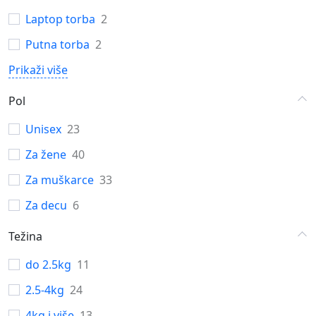
Laptop torba
2
Putna torba
2
Prikaži više
Pol
Unisex
23
Za žene
40
Za muškarce
33
Za decu
6
Težina
do 2.5kg
11
2.5-4kg
24
4kg i više
13