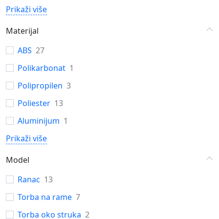
Prikaži više
Materijal
ABS
27
Polikarbonat
1
Polipropilen
3
Poliester
13
Aluminijum
1
Prikaži više
Model
Ranac
13
Torba na rame
7
Torba oko struka
2