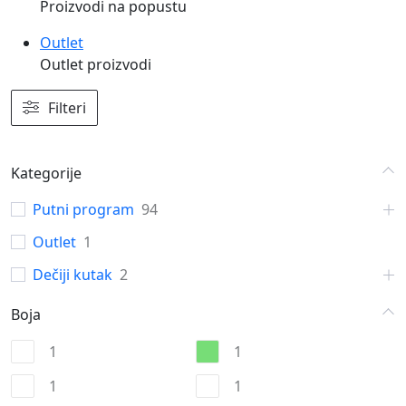
Proizvodi na popustu
Outlet
Outlet proizvodi
Filteri
Kategorije
Putni program
94
Outlet
1
Dečiji kutak
2
Boja
1
1
1
1