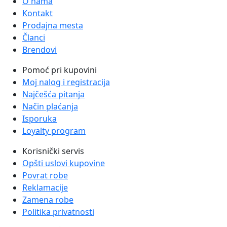
O nama
Kontakt
Prodajna mesta
Članci
Brendovi
Pomoć pri kupovini
Moj nalog i registracija
Najčešća pitanja
Način plaćanja
Isporuka
Loyalty program
Korisnički servis
Opšti uslovi kupovine
Povrat robe
Reklamacije
Zamena robe
Politika privatnosti