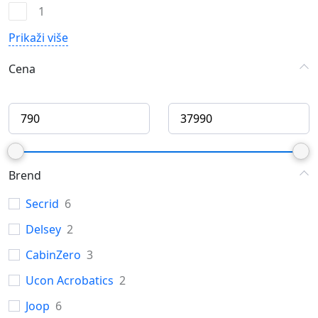
1
Prikaži više
Cena
Brend
Secrid
6
Delsey
2
CabinZero
3
Ucon Acrobatics
2
Joop
6