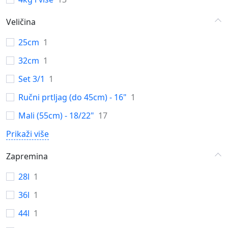
Veličina
25cm
1
32cm
1
Set 3/1
1
Ručni prtljag (do 45cm) - 16"
1
Mali (55cm) - 18/22"
17
Prikaži više
Zapremina
28l
1
36l
1
44l
1