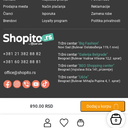
Prodajna mesta
Način plaćanja
Reklamacije
Članci
Isporuka
Zamena robe
Brendovi
Loyalty program
Politika privatnosti
Tržni centar
"Big Fashion"
Novi Sad (Bulevar Oslobođenja 119,
-1 nivo
)
+381 21 382 88 82
Tržni centar
"Galerija Belgrade"
Beograd (Bulevar Vudroa Vilsona 12,
2. sprat
)
+381 60 382 88 81
Tržni centar
"BEO Shopping center"
Beograd (Vojislava Ilića 141,
prizemlje
)
office@shopito.rs
Tržni centar
"Ušće"
Beograd (Bulevar Mihajla Pupina 4,
1. sprat
)
890.00
RSD
Dodaj u korpu
0
Copyright by
Shopito
. Sva prava su zadržana.