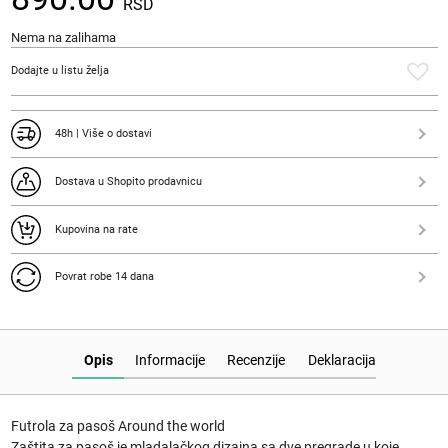
RSD
Nema na zalihama
Dodajte u listu želja
48h | Više o dostavi
Dostava u Shopito prodavnicu
Kupovina na rate
Povrat robe 14 dana
Opis
Informacije
Recenzije
Deklaracija
Futrola za pasoš Around the world
Zaštita za pasoš je mladalačkog dizajna sa dve pregrade u koje