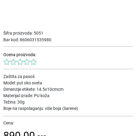
Šifra proizvoda:
5051
Bar kod:
8606031535980
Ocena proizvoda:
Zaštita za pasoš
Model: put oko sveta
Dimenzije etikete: 14.5x10cmcm
Materijal izrade: PU koža
Težina: 30g
Boje na raspolaganju: više boja (šarene)
Cena:
890.00