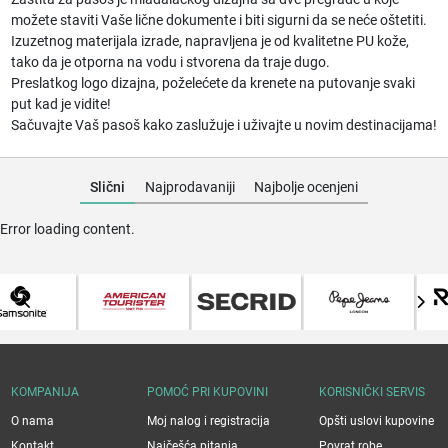
možete staviti Vaše lične dokumente i biti sigurni da se neće oštetiti.
Izuzetnog materijala izrade, napravljena je od kvalitetne PU kože,
tako da je otporna na vodu i stvorena da traje dugo.
Preslatkog logo dizajna, poželećete da krenete na putovanje svaki
put kad je vidite!
Sačuvajte Vaš pasoš kako zaslužuje i uživajte u novim destinacijama!
Slični
Najprodavaniji
Najbolje ocenjeni
Error loading content.
KOMPANIJA
POMOĆ PRI KUPOVINI
KORISNIČKI SERVIS
O nama
Moj nalog i registracija
Opšti uslovi kupovine
Kontakt
Najčešća pitanja
Povrat robe