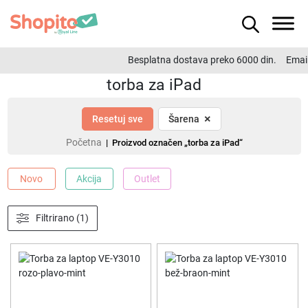
Besplatna dostava preko 6000 din.
Email
torba za iPad
×
Resetuj sve
Šarena
Početna
| Proizvod označen „torba za iPad“
Novo
Akcija
Outlet
Filtrirano (1)