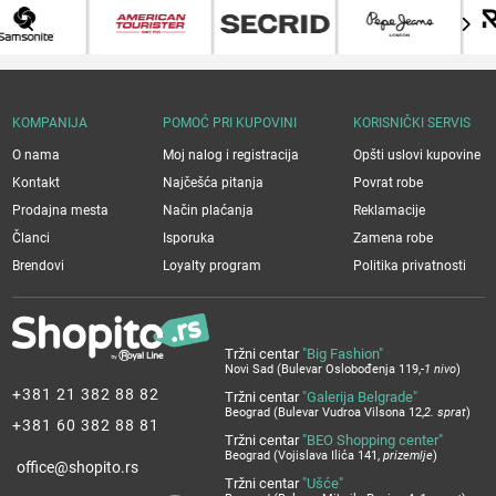
KOMPANIJA
POMOĆ PRI KUPOVINI
KORISNIČKI SERVIS
O nama
Moj nalog i registracija
Opšti uslovi kupovine
Kontakt
Najčešća pitanja
Povrat robe
Prodajna mesta
Način plaćanja
Reklamacije
Članci
Isporuka
Zamena robe
Brendovi
Loyalty program
Politika privatnosti
Tržni centar
"Big Fashion"
Novi Sad (Bulevar Oslobođenja 119,
-1 nivo
)
+381 21 382 88 82
Tržni centar
"Galerija Belgrade"
Beograd (Bulevar Vudroa Vilsona 12,
2. sprat
)
+381 60 382 88 81
Tržni centar
"BEO Shopping center"
Beograd (Vojislava Ilića 141,
prizemlje
)
office@shopito.rs
Tržni centar
"Ušće"