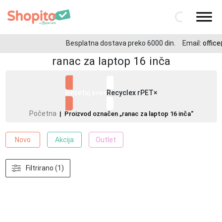
Besplatna dostava preko 6000 din.
Email:
office
ranac za laptop 16 inča
Resetuj sve
×
Recyclex rPET
×
Početna
| Proizvod označen „ranac za laptop 16 inča“
Novo
Akcija
Outlet
Filtrirano (1)