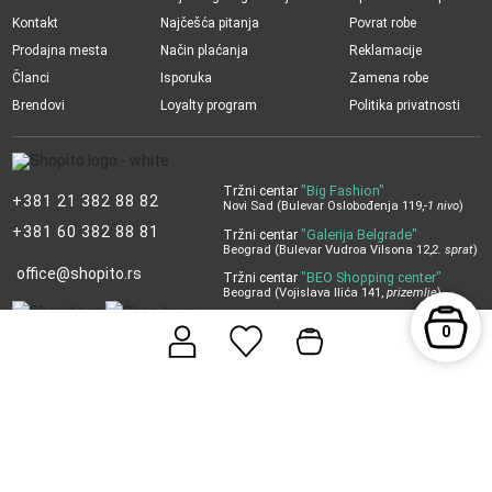
Kontakt
Najčešća pitanja
Povrat robe
Prodajna mesta
Način plaćanja
Reklamacije
Članci
Isporuka
Zamena robe
Brendovi
Loyalty program
Politika privatnosti
Tržni centar
"Big Fashion"
+381 21 382 88 82
Novi Sad (Bulevar Oslobođenja 119,
-1 nivo
)
+381 60 382 88 81
Tržni centar
"Galerija Belgrade"
Beograd (Bulevar Vudroa Vilsona 12,
2. sprat
)
office@shopito.rs
Tržni centar
"BEO Shopping center"
Beograd (Vojislava Ilića 141,
prizemlje
)
Tržni centar
"Ušće"
0
Beograd (Bulevar Mihajla Pupina 4,
1. sprat
)