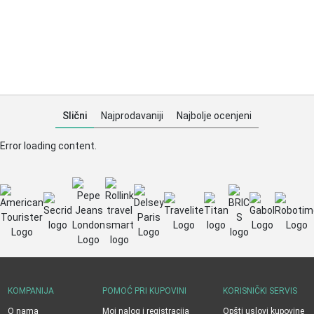
Slični
Najprodavaniji
Najbolje ocenjeni
Error loading content.
KOMPANIJA
POMOĆ PRI KUPOVINI
KORISNIČKI SERVIS
O nama
Moj nalog i registracija
Opšti uslovi kupovine