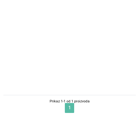
Ranac putni Brics X-collection
30x42x17cm – Crna
23,930.00
RSD
Prikaz 1-1 od 1 proizvoda
1