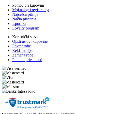
Pomoć pri kupovini
Moj nalog i registracija
Najčešća pitanja
Način plaćanja
Isporuka
Loyalty program
Korisnički servis
Opšti uslovi kupovine
Povrat robe
Reklamacije
Zamena robe
Politika privatnosti