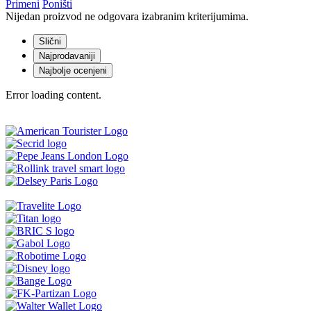
Primeni
Poništi
Nijedan proizvod ne odgovara izabranim kriterijumima.
Slični
Najprodavaniji
Najbolje ocenjeni
Error loading content.