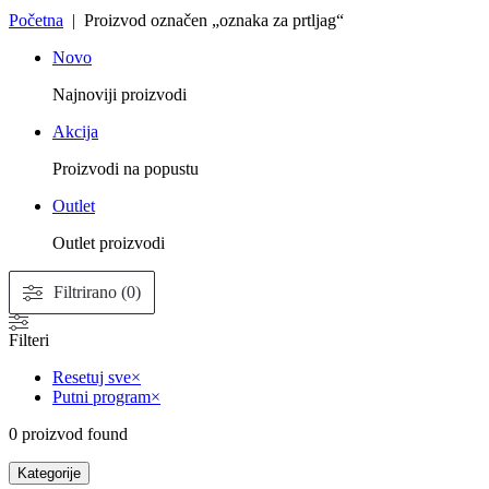
Početna
| Proizvod označen „oznaka za prtljag“
Novo
Najnoviji proizvodi
Akcija
Proizvodi na popustu
Outlet
Outlet proizvodi
Filtrirano (0)
Filteri
Resetuj sve
×
Putni program
×
0
proizvod found
Kategorije