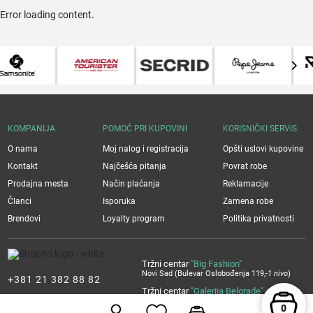
Error loading content.
KOMPANIJA
POMOĆ PRI KUPOVINI
KORISNIČKI SERVIS
O nama
Moj nalog i registracija
Opšti uslovi kupovine
Kontakt
Najčešća pitanja
Povrat robe
Prodajna mesta
Način plaćanja
Reklamacije
Članci
Isporuka
Zamena robe
Brendovi
Loyalty program
Politika privatnosti
Tržni centar
"Big Fashion"
Novi Sad (Bulevar Oslobođenja 119,
-1 nivo
)
+381 21 382 88 82
Tržni centar
"Galerija Belgrade"
+381 60 382 88 81
Beograd (Bulevar Vudroa Vilsona 12,
2. sprat
)
0