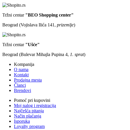
Tržni centar
"BEO Shopping center"
Beograd (Vojislava Ilića 141,
prizemlje
)
Tržni centar
"Ušće"
Beograd (Bulevar Mihajla Pupina 4,
1. sprat
)
Kompanija
O nama
Kontakt
Prodajna mesta
Članci
Brendovi
Pomoć pri kupovini
Moj nalog i registracija
Najčešća pitanja
Način plaćanja
Isporuka
Loyalty program