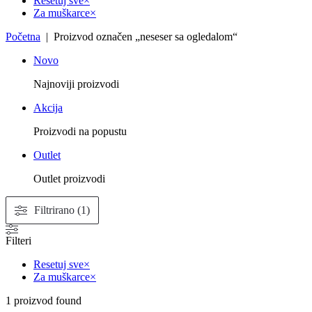
Resetuj sve
×
Za muškarce
×
Početna
| Proizvod označen „neseser sa ogledalom“
Novo
Najnoviji proizvodi
Akcija
Proizvodi na popustu
Outlet
Outlet proizvodi
Filtrirano (1)
Filteri
Resetuj sve
×
Za muškarce
×
1
proizvod found