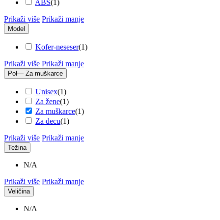
ABS
(
1
)
Prikaži više
Prikaži manje
Model
Kofer-neseser
(
1
)
Prikaži više
Prikaži manje
Pol
— Za muškarce
Unisex
(
1
)
Za žene
(
1
)
Za muškarce
(
1
)
Za decu
(
1
)
Prikaži više
Prikaži manje
Težina
N/A
Prikaži više
Prikaži manje
Veličina
N/A