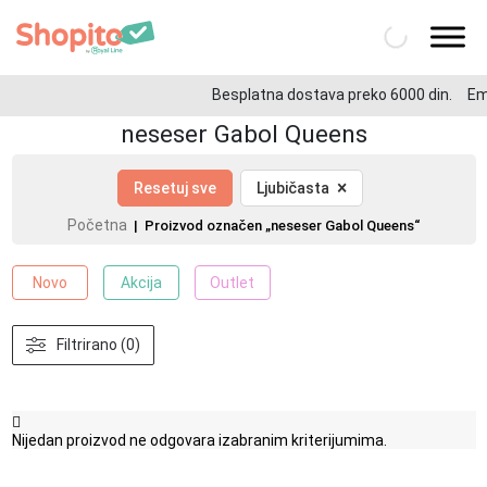
Besplatna dostava preko 6000 din.
Ema
neseser Gabol Queens
×
Resetuj sve
Ljubičasta
Početna
| Proizvod označen „neseser Gabol Queens“
Novo
Akcija
Outlet
Filtrirano (0)
Nijedan proizvod ne odgovara izabranim kriterijumima.