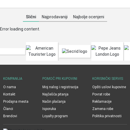
Slični
Najprodavaniji
Najbolje ocenjeni
Error loading content.
KOMPANIJA
POMOĆ PRI KUPOVINI
KORISNIČKI SERVIS
O nama
Moj nalog i registracija
Opšti uslovi kupovine
Kontakt
Najčešća pitanja
Povrat robe
Prodajna mesta
Način plaćanja
Reklamacije
Članci
Isporuka
Zamena robe
Brendovi
Loyalty program
Politika privatnosti