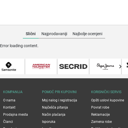
Slični
Najprodavaniji
Najbolje ocenjeni
Error loading content.
KOMPANIJA
POMOĆ PRI KUPOVINI
KORISNIČKI SERVIS
O nama
Moj nalog i registracija
Opšti uslovi kupovine
Kontakt
Najčešća pitanja
Povrat robe
Prodajna mesta
Način plaćanja
Reklamacije
Članci
Isporuka
Zamena robe