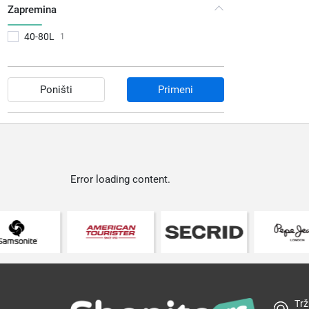
Zapremina
40-80L
1
Poništi
Primeni
Error loading content.
Trž