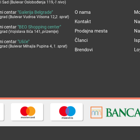
i Sad (Bulevar Oslobođenja 119,
-1 nivo
)
O nama
Mo
ni centar
"Galerija Belgrade"
grad (Bulevar Vudroa Vilsona 12,
2. sprat
)
Kontakt
Na
ni centar
"BEO Shopping center"
Prodajna mesta
Na
grad (Vojislava Ilića 141,
prizemlje
)
Članci
Is
ni centar
"Ušće"
grad (Bulevar Mihajla Pupina 4,
1. sprat
)
Brendovi
Lo