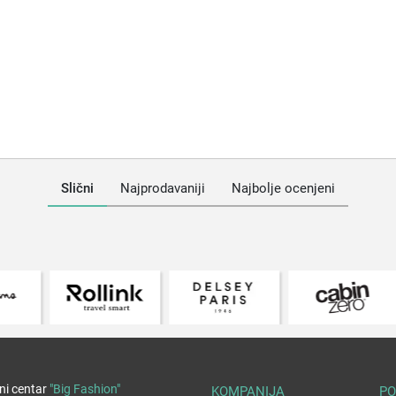
Slični
Najprodavaniji
Najbolje ocenjeni
ni centar
"Big Fashion"
KOMPANIJA
PO