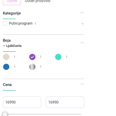
Outlet
Outlet proizvodi
Kategorije
Putni program
1
Boja
— Ljubičasta
1
1
1
1
1
Cena