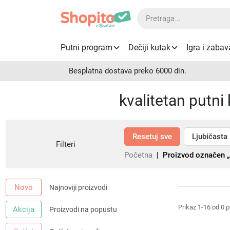
Products
search
Putni program
Dečiji kutak
Igra i zabav
Besplatna dostava preko 6000 din.
kvalitetan putni 
Resetuj sve
Ljubičasta
Filteri
Početna
| Proizvod označen „kv
Novo
Najnoviji proizvodi
Prikaz 1-16 od 0 
Akcija
Proizvodi na popustu