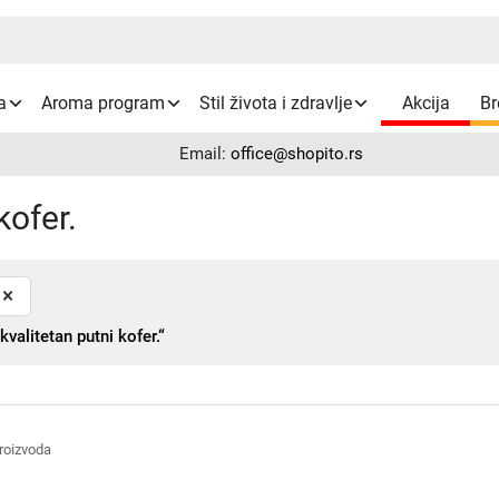
a
Aroma program
Stil života i zdravlje
Akcija
Br
Email:
office@shopito.rs
kofer.
×
alitetan putni kofer.“
proizvoda