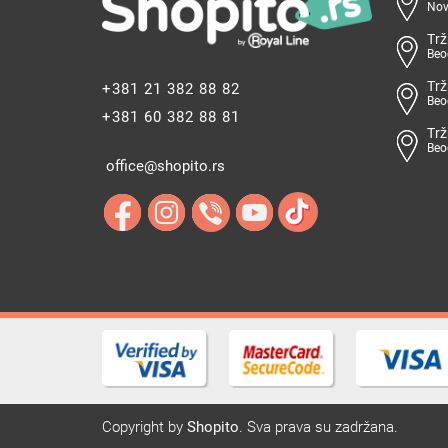
Nov
Trž
Beo
Trž
+381 21 382 88 82
Beo
+381 60 382 88 81
Trž
Beo
office@shopito.rs
Copyright by
Shopito
. Sva prava su zadržana.