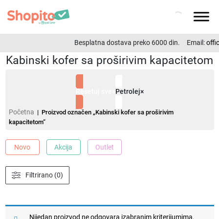
Besplatna dostava preko 6000 din.
Email:
offi
Kabinski kofer sa proširivim kapacitetom
Resetuj sve
×
Petrolej
×
Početna
| Proizvod označen „Kabinski kofer sa proširivim
kapacitetom“
Novo
Akcija
Outlet
Filtrirano (0)
Nijedan proizvod ne odgovara izabranim kriterijumima.