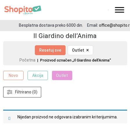
Besplatna dostava preko 6000 din.
Email:
office@shopito.r
Il Giardino dell’Anima
×
Resetuj sve
Outlet
Početna
| Proizvod označen „Il Giardino dell’Anima“
Novo
Akcija
Outlet
Filtrirano (0)
Nijedan proizvod ne odgovara izabranim kriterijumima.