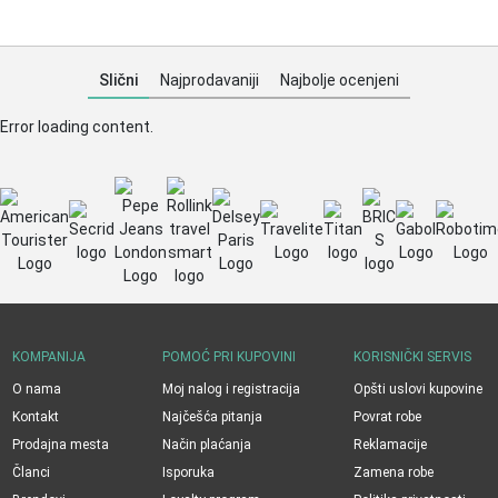
Slični
Najprodavaniji
Najbolje ocenjeni
Error loading content.
KOMPANIJA
POMOĆ PRI KUPOVINI
KORISNIČKI SERVIS
O nama
Moj nalog i registracija
Opšti uslovi kupovine
Kontakt
Najčešća pitanja
Povrat robe
Prodajna mesta
Način plaćanja
Reklamacije
Članci
Isporuka
Zamena robe