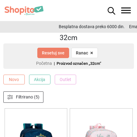
Besplatna dostava preko 6000 din.
Emai
32cm
×
Resetuj sve
Ranac
Početna
| Proizvod označen „32cm“
Novo
Akcija
Outlet
Filtrirano (5)