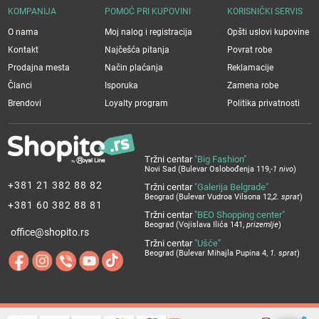
KOMPANIJA
POMOĆ PRI KUPOVINI
KORISNIČKI SERVIS
O nama
Moj nalog i registracija
Opšti uslovi kupovine
Kontakt
Najčešća pitanja
Povrat robe
Prodajna mesta
Način plaćanja
Reklamacije
Članci
Isporuka
Zamena robe
Brendovi
Loyalty program
Politika privatnosti
Tržni centar
"Big Fashion"
Novi Sad (Bulevar Oslobođenja 119,
-1 nivo
)
+381 21 382 88 82
Tržni centar
"Galerija Belgrade"
Beograd (Bulevar Vudroa Vilsona 12,
2. sprat
)
+381 60 382 88 81
Tržni centar
"BEO Shopping center"
Beograd (Vojislava Ilića 141,
prizemlje
)
office@shopito.rs
Tržni centar
"Ušće"
Beograd (Bulevar Mihajla Pupina 4,
1. sprat
)