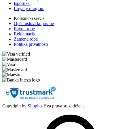
Isporuka
Loyalty program
Korisnički servis
Opšti uslovi kupovine
Povrat robe
Reklamacije
Zamena robe
Politika privatnosti
Copyright by
Shopito
. Sva prava su zadržana.