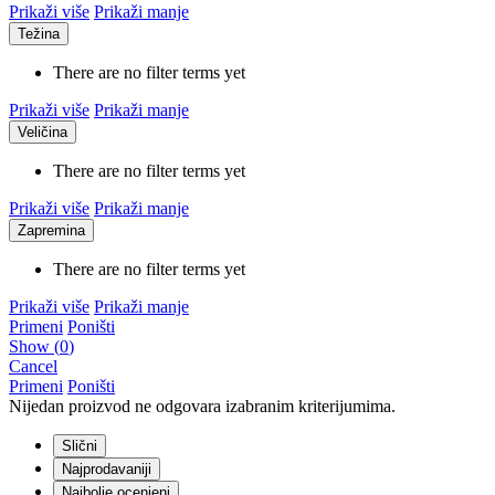
Prikaži više
Prikaži manje
Težina
There are no filter terms yet
Prikaži više
Prikaži manje
Veličina
There are no filter terms yet
Prikaži više
Prikaži manje
Zapremina
There are no filter terms yet
Prikaži više
Prikaži manje
Primeni
Poništi
Show
(
0
)
Cancel
Primeni
Poništi
Nijedan proizvod ne odgovara izabranim kriterijumima.
Slični
Najprodavaniji
Najbolje ocenjeni