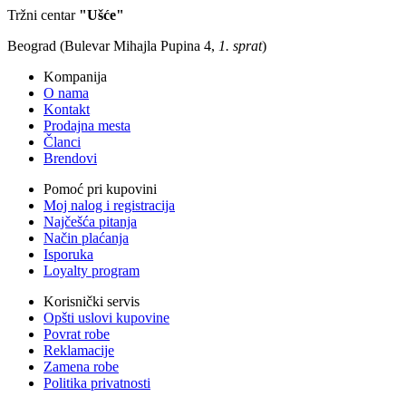
Tržni centar
"Ušće"
Beograd (Bulevar Mihajla Pupina 4,
1. sprat
)
Kompanija
O nama
Kontakt
Prodajna mesta
Članci
Brendovi
Pomoć pri kupovini
Moj nalog i registracija
Najčešća pitanja
Način plaćanja
Isporuka
Loyalty program
Korisnički servis
Opšti uslovi kupovine
Povrat robe
Reklamacije
Zamena robe
Politika privatnosti