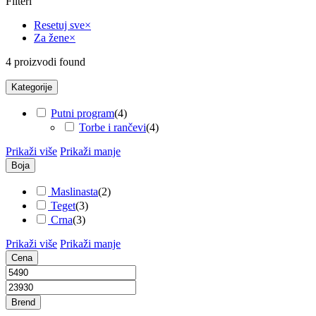
Filteri
Resetuj sve
×
Za žene
×
4
proizvodi found
Kategorije
Putni program
(
4
)
Torbe i rančevi
(
4
)
Prikaži više
Prikaži manje
Boja
Maslinasta
(
2
)
Teget
(
3
)
Crna
(
3
)
Prikaži više
Prikaži manje
Cena
Brend