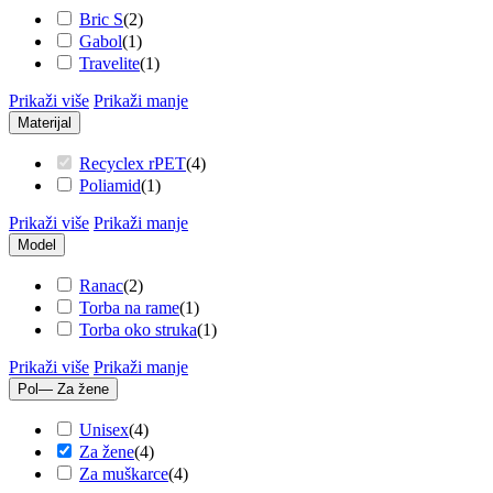
Bric S
(
2
)
Gabol
(
1
)
Travelite
(
1
)
Prikaži više
Prikaži manje
Materijal
Recyclex rPET
(
4
)
Poliamid
(
1
)
Prikaži više
Prikaži manje
Model
Ranac
(
2
)
Torba na rame
(
1
)
Torba oko struka
(
1
)
Prikaži više
Prikaži manje
Pol
— Za žene
Unisex
(
4
)
Za žene
(
4
)
Za muškarce
(
4
)