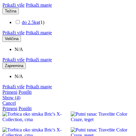
Prikaži više
Prikaži manje
Težina
do 2.5kg
(
1
)
Prikaži više
Prikaži manje
Veličina
N/A
Prikaži više
Prikaži manje
Zapremina
N/A
Prikaži više
Prikaži manje
Primeni
Poništi
Show
(
4
)
Cancel
Primeni
Poništi