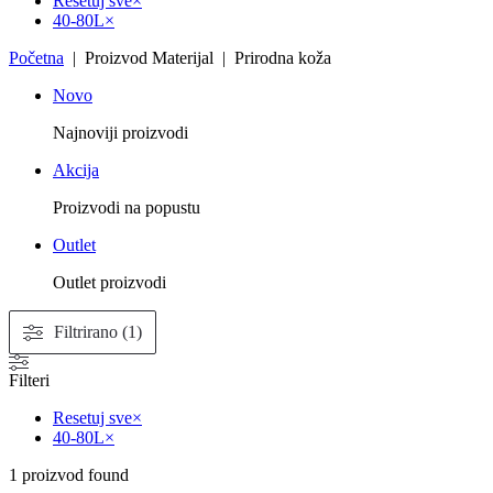
Resetuj sve
×
40-80L
×
Početna
| Proizvod Materijal | Prirodna koža
Novo
Najnoviji proizvodi
Akcija
Proizvodi na popustu
Outlet
Outlet proizvodi
Filtrirano (1)
Filteri
Resetuj sve
×
40-80L
×
1
proizvod found