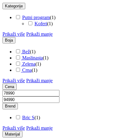
Kategorije
Putni program
(
1
)
Koferi
(
1
)
Prikaži više
Prikaži manje
Boja
Bež
(
1
)
Maslinasta
(
1
)
Zelena
(
1
)
Crna
(
1
)
Prikaži više
Prikaži manje
Cena
Brend
Bric S
(
1
)
Prikaži više
Prikaži manje
Materijal