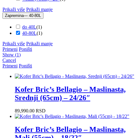
Prikaži više
Prikaži manje
Zapremina
— 40-80L
do 40L
(
1
)
40-80L
(
1
)
Prikaži više
Prikaži manje
Primeni
Poništi
Show
(
1
)
Cancel
Primeni
Poništi
Kofer Bric’s Bellagio – Maslinasta,
Srednji (65cm) – 24/26″
89,990.00
RSD
Kofer Bric’s Bellagio – Maslinasta,
Mali (55cm) – 18/22″