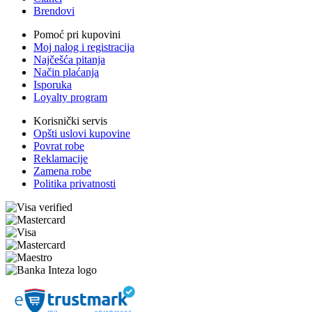
Brendovi
Pomoć pri kupovini
Moj nalog i registracija
Najčešća pitanja
Način plaćanja
Isporuka
Loyalty program
Korisnički servis
Opšti uslovi kupovine
Povrat robe
Reklamacije
Zamena robe
Politika privatnosti