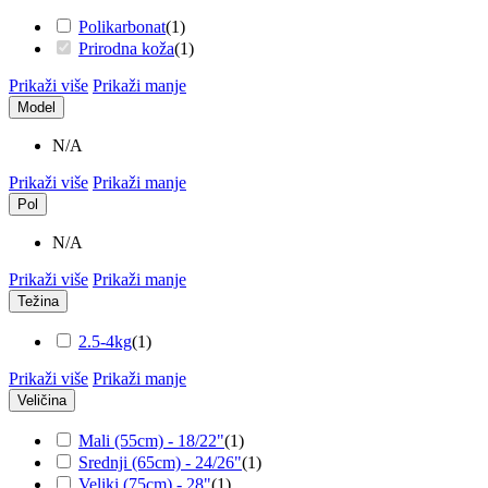
Polikarbonat
(
1
)
Prirodna koža
(
1
)
Prikaži više
Prikaži manje
Model
N/A
Prikaži više
Prikaži manje
Pol
N/A
Prikaži više
Prikaži manje
Težina
2.5-4kg
(
1
)
Prikaži više
Prikaži manje
Veličina
Mali (55cm) - 18/22"
(
1
)
Srednji (65cm) - 24/26"
(
1
)
Veliki (75cm) - 28"
(
1
)