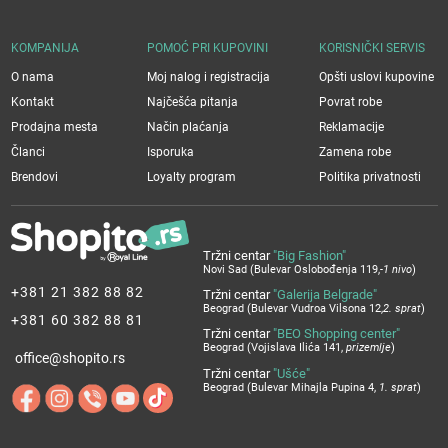
KOMPANIJA
POMOĆ PRI KUPOVINI
KORISNIČKI SERVIS
O nama
Moj nalog i registracija
Opšti uslovi kupovine
Kontakt
Najčešća pitanja
Povrat robe
Prodajna mesta
Način plaćanja
Reklamacije
Članci
Isporuka
Zamena robe
Brendovi
Loyalty program
Politika privatnosti
Tržni centar
"Big Fashion"
Novi Sad (Bulevar Oslobođenja 119,
-1 nivo
)
+381 21 382 88 82
Tržni centar
"Galerija Belgrade"
Beograd (Bulevar Vudroa Vilsona 12,
2. sprat
)
+381 60 382 88 81
Tržni centar
"BEO Shopping center"
Beograd (Vojislava Ilića 141,
prizemlje
)
office@shopito.rs
Tržni centar
"Ušće"
Beograd (Bulevar Mihajla Pupina 4,
1. sprat
)