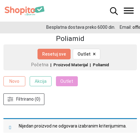
Besplatna dostava preko 6000 din.
Email:
off
Poliamid
×
Resetuj sve
Outlet
Početna
| Proizvod Materijal | Poliamid
Novo
Akcija
Outlet
Filtrirano (0)
Nijedan proizvod ne odgovara izabranim kriterijumima.