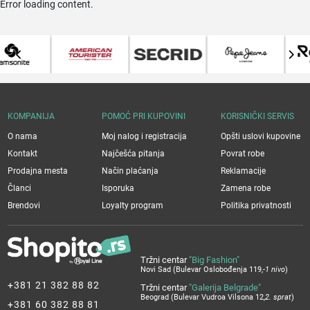
Error loading content.
KOMPANIJA
POMOĆ PRI KUPOVINI
KORISNIČKI SERVIS
O nama
Moj nalog i registracija
Opšti uslovi kupovine
Kontakt
Najčešća pitanja
Povrat robe
Prodajna mesta
Način plaćanja
Reklamacije
Članci
Isporuka
Zamena robe
Brendovi
Loyalty program
Politika privatnosti
Tržni centar
"Big Fashion"
Novi Sad (Bulevar Oslobođenja 119,
-1 nivo
)
+381 21 382 88 82
Tržni centar
"Galerija Belgrade"
Beograd (Bulevar Vudroa Vilsona 12,
2. sprat
)
+381 60 382 88 81