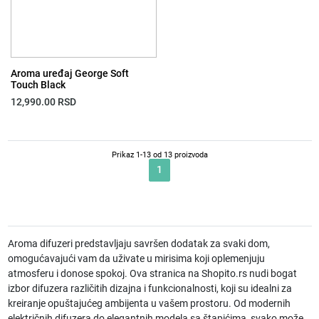
Aroma uređaj George Soft
Touch Black
12,990.00
RSD
Prikaz 1-13 od 13 proizvoda
1
Aroma difuzeri predstavljaju savršen dodatak za svaki dom,
omogućavajući vam da uživate u mirisima koji oplemenjuju
atmosferu i donose spokoj. Ova stranica na Shopito.rs nudi bogat
izbor difuzera različitih dizajna i funkcionalnosti, koji su idealni za
kreiranje opuštajućeg ambijenta u vašem prostoru. Od modernih
električnih difuzera do elegantnih modela sa štapićima, svako može