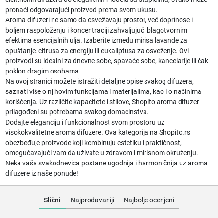
pronaći odgovarajući proizvod prema svom ukusu.
Aroma difuzeri ne samo da osvežavaju prostor, već doprinose i
boljem raspoloženju i koncentraciji zahvaljujući blagotvornim
efektima esencijalnih ulja. Izaberite između mirisa lavande za
opuštanje, citrusa za energiju ili eukaliptusa za osveženje. Ovi
proizvodi su idealni za dnevne sobe, spavaće sobe, kancelarije ili čak
poklon dragim osobama.
Na ovoj stranici možete istražiti detaljne opise svakog difuzera,
saznati više o njihovim funkcijama i materijalima, kao i o načinima
korišćenja. Uz različite kapacitete i stilove, Shopito aroma difuzeri
prilagođeni su potrebama svakog domaćinstva.
Dodajte eleganciju i funkcionalnost svom prostoru uz
visokokvalitetne aroma difuzere. Ova kategorija na Shopito.rs
obezbeđuje proizvode koji kombinuju estetiku i praktičnost,
omogućavajući vam da uživate u zdravom i mirisnom okruženju.
Neka vaša svakodnevica postane ugodnija i harmoničnija uz aroma
difuzere iz naše ponude!
Slični
Najprodavaniji
Najbolje ocenjeni