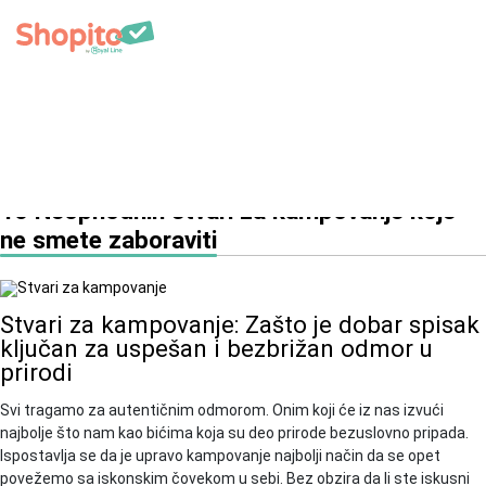
Besplatna dostava preko 6000 din.
Email:
office@sh
Početna
|
Članci
| 10 Neophodnih stvari za kampovanje koje ne
smete zaboraviti
10 Neophodnih stvari za kampovanje koje
ne smete zaboraviti
Stvari za kampovanje: Zašto je dobar spisak
ključan za uspešan i bezbrižan odmor u
prirodi
Svi tragamo za autentičnim odmorom. Onim koji će iz nas izvući
najbolje što nam kao bićima koja su deo prirode bezuslovno pripada.
Ispostavlja se da je upravo kampovanje najbolji način da se opet
povežemo sa iskonskim čovekom u sebi. Bez obzira da li ste iskusni