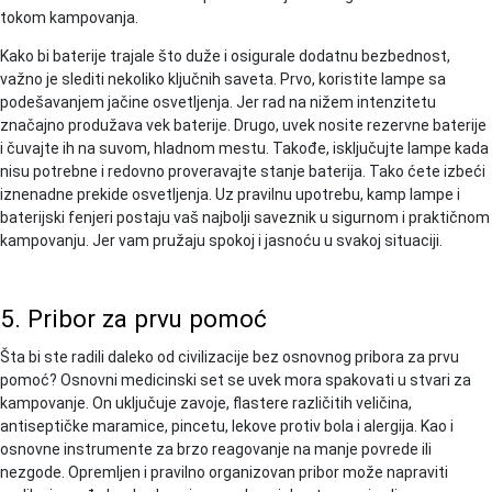
tokom kampovanja.
Kako bi baterije trajale što duže i osigurale dodatnu bezbednost,
važno je slediti nekoliko ključnih saveta. Prvo, koristite lampe sa
podešavanjem jačine osvetljenja. Jer rad na nižem intenzitetu
značajno produžava vek baterije. Drugo, uvek nosite rezervne baterije
i čuvajte ih na suvom, hladnom mestu. Takođe, isključujte lampe kada
nisu potrebne i redovno proveravajte stanje baterija. Tako ćete izbeći
iznenadne prekide osvetljenja. Uz pravilnu upotrebu, kamp lampe i
baterijski fenjeri postaju vaš najbolji saveznik u sigurnom i praktičnom
kampovanju. Jer vam pružaju spokoj i jasnoću u svakoj situaciji.
5. Pribor za prvu pomoć
Šta bi ste radili daleko od civilizacije bez osnovnog pribora za prvu
pomoć? Osnovni medicinski set se uvek mora spakovati u stvari za
kampovanje. On uključuje zavoje, flastere različitih veličina,
antiseptičke maramice, pincetu, lekove protiv bola i alergija. Kao i
osnovne instrumente za brzo reagovanje na manje povrede ili
nezgode. Opremljen i pravilno organizovan pribor može napraviti