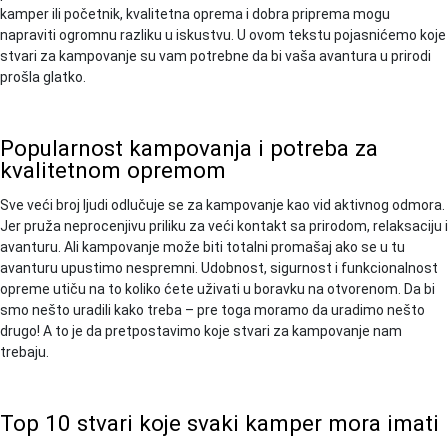
kamper ili početnik, kvalitetna oprema i dobra priprema mogu
napraviti ogromnu razliku u iskustvu. U ovom tekstu pojasnićemo koje
stvari za kampovanje su vam potrebne da bi vaša avantura u prirodi
prošla glatko.
Popularnost kampovanja i potreba za
kvalitetnom opremom
Sve veći broj ljudi odlučuje se za kampovanje kao vid aktivnog odmora.
Jer pruža neprocenjivu priliku za veći kontakt sa prirodom, relaksaciju i
avanturu. Ali kampovanje može biti totalni promašaj ako se u tu
avanturu upustimo nespremni. Udobnost, sigurnost i funkcionalnost
opreme utiču na to koliko ćete uživati u boravku na otvorenom. Da bi
smo nešto uradili kako treba – pre toga moramo da uradimo nešto
drugo! A to je da pretpostavimo koje stvari za kampovanje nam
trebaju.
Top 10 stvari koje svaki kamper mora imati