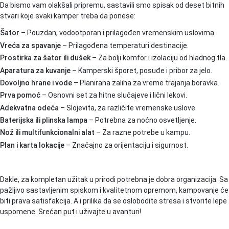
Da bismo vam olakšali pripremu, sastavili smo spisak od deset bitnih
stvari koje svaki kamper treba da ponese:
Šator
– Pouzdan, vodootporan i prilagođen vremenskim uslovima.
Vreća za spavanje
– Prilagođena temperaturi destinacije.
Prostirka za šator ili dušek
– Za bolji komfor i izolaciju od hladnog tla.
Aparatura za kuvanje
– Kamperski šporet, posuđe i pribor za jelo.
Dovoljno hrane i vode
– Planirana zaliha za vreme trajanja boravka.
Prva pomoć
– Osnovni set za hitne slučajeve i lični lekovi.
Adekvatna odeća
– Slojevita, za različite vremenske uslove.
Baterijska ili plinska lampa
– Potrebna za noćno osvetljenje.
Nož ili multifunkcionalni alat
– Za razne potrebe u kampu.
Plan i karta lokacije
– Značajno za orijentaciju i sigurnost.
Dakle, za kompletan užitak u prirodi potrebna je dobra organizacija. Sa
pažljivo sastavljenim spiskom i kvalitetnom opremom, kampovanje će
biti prava satisfakcija. A i prilika da se oslobodite stresa i stvorite lepe
uspomene. Srećan put i uživajte u avanturi!