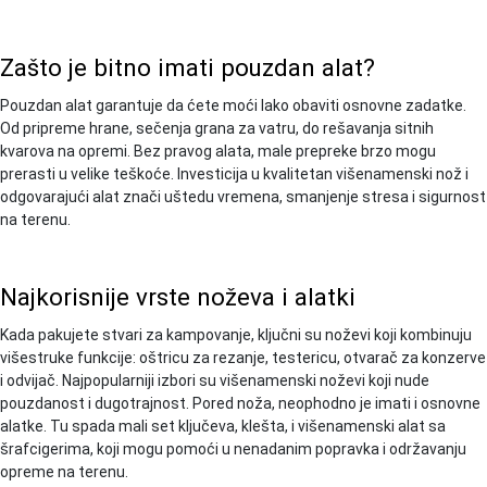
Zašto je bitno imati pouzdan alat?
Pouzdan alat garantuje da ćete moći lako obaviti osnovne zadatke.
Od pripreme hrane, sečenja grana za vatru, do rešavanja sitnih
kvarova na opremi. Bez pravog alata, male prepreke brzo mogu
prerasti u velike teškoće. Investicija u kvalitetan višenamenski nož i
odgovarajući alat znači uštedu vremena, smanjenje stresa i sigurnost
na terenu.
Najkorisnije vrste noževa i alatki
Kada pakujete stvari za kampovanje, ključni su noževi koji kombinuju
višestruke funkcije: oštricu za rezanje, testericu, otvarač za konzerve
i odvijač. Najpopularniji izbori su višenamenski noževi koji nude
pouzdanost i dugotrajnost. Pored noža, neophodno je imati i osnovne
alatke. Tu spada mali set ključeva, klešta, i višenamenski alat sa
šrafcigerima, koji mogu pomoći u nenadanim popravka i održavanju
opreme na terenu.