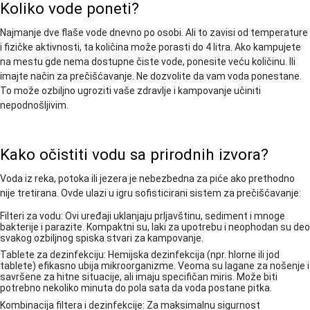
Koliko vode poneti?
Najmanje dve flaše vode dnevno po osobi. Ali to zavisi od temperature
i fizičke aktivnosti, ta količina može porasti do 4 litra. Ako kampujete
na mestu gde nema dostupne čiste vode, ponesite veću količinu. Ili
imajte način za prečišćavanje. Ne dozvolite da vam voda ponestane.
To može ozbiljno ugroziti vaše zdravlje i kampovanje učiniti
nepodnošljivim.
Kako očistiti vodu sa prirodnih izvora?
Voda iz reka, potoka ili jezera je nebezbedna za piće ako prethodno
nije tretirana. Ovde ulazi u igru sofisticirani sistem za prečišćavanje:
Filteri za vodu: Ovi uređaji uklanjaju prljavštinu, sediment i mnoge
bakterije i parazite. Kompaktni su, laki za upotrebu i neophodan su deo
svakog ozbiljnog spiska stvari za kampovanje.
Tablete za dezinfekciju: Hemijska dezinfekcija (npr. hlorne ili jod
tablete) efikasno ubija mikroorganizme. Veoma su lagane za nošenje i
savršene za hitne situacije, ali imaju specifičan miris. Može biti
potrebno nekoliko minuta do pola sata da voda postane pitka.
Kombinacija filtera i dezinfekcije: Za maksimalnu sigurnost