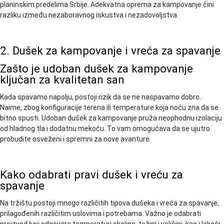
planinskim predelima Srbije. Adekvatna oprema za kampovanje čini
razliku između nezaboravnog iskustva i nezadovoljstva.
2. Dušek za kampovanje i vreća za spavanje
Zašto je udoban dušek za kampovanje
ključan za kvalitetan san
Kada spavamo napolju, postoji rizik da se ne naspavamo dobro.
Naime, zbog konfiguracije terena ili temperature koja noću zna da se
bitno spusti. Udoban dušek za kampovanje pruža neophodnu izolaciju
od hladnog tla i dodatnu mekoću. To vam omogućava da se ujutro
probudite osveženi i spremni za nove avanture.
Kako odabrati pravi dušek i vreću za
spavanje
Na tržištu postoji mnogo različitih tipova dušeka i vreća za spavanje,
prilagođenih različitim uslovima i potrebama. Važno je odabrati
proizvod koji odgovara temperaturi okoline, težini i veličini, kao i lakoći