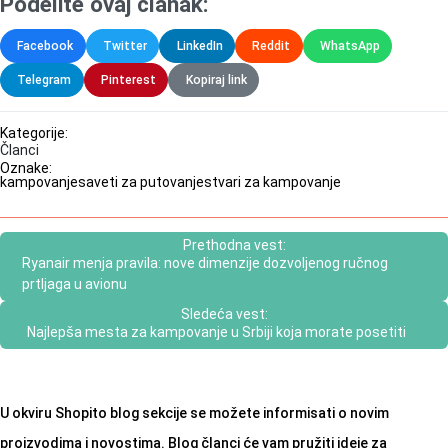
Podelite ovaj članak:
Facebook
Twitter
LinkedIn
Reddit
WhatsApp
Telegram
Pinterest
Kopiraj link
Kategorije:
Članci
Oznake:
kampovanje
saveti za putovanje
stvari za kampovanje
Prethodna vest:
Ryanair menja pravila: nove dimenzije dozvoljenog ručnog
prtljaga u avionu
Sledeća vest:
Najlepša mesta za kampovanje u Srbiji koja morate posetiti
U okviru Shopito blog sekcije se možete informisati o novim
proizvodima i novostima. Blog članci će vam pružiti ideje za