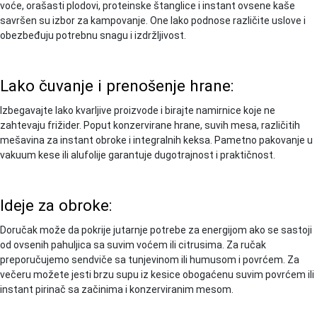
voće, orašasti plodovi, proteinske štanglice i instant ovsene kaše
savršen su izbor za kampovanje. One lako podnose različite uslove i
obezbeđuju potrebnu snagu i izdržljivost.
Lako čuvanje i prenošenje hrane:
Izbegavajte lako kvarljive proizvode i birajte namirnice koje ne
zahtevaju frižider. Poput konzervirane hrane, suvih mesa, različitih
mešavina za instant obroke i integralnih keksa. Pametno pakovanje u
vakuum kese ili alufolije garantuje dugotrajnost i praktičnost.
Ideje za obroke:
Doručak može da pokrije jutarnje potrebe za energijom ako se sastoji
od ovsenih pahuljica sa suvim voćem ili citrusima. Za ručak
preporučujemo sendviče sa tunjevinom ili humusom i povrćem. Za
večeru možete jesti brzu supu iz kesice obogaćenu suvim povrćem ili
instant pirinač sa začinima i konzerviranim mesom.