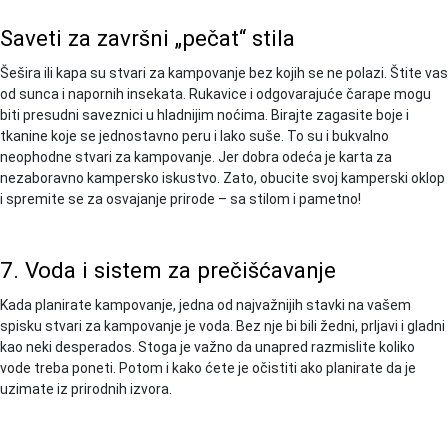
Saveti za završni „pečat“ stila
Šešira ili kapa su stvari za kampovanje bez kojih se ne polazi. Štite vas
od sunca i napornih insekata. Rukavice i odgovarajuće čarape mogu
biti presudni saveznici u hladnijim noćima. Birajte zagasite boje i
tkanine koje se jednostavno peru i lako suše. To su i bukvalno
neophodne stvari za kampovanje. Jer dobra odeća je karta za
nezaboravno kampersko iskustvo. Zato, obucite svoj kamperski oklop
i spremite se za osvajanje prirode – sa stilom i pametno!
7. Voda i sistem za prečišćavanje
Kada planirate kampovanje, jedna od najvažnijih stavki na vašem
spisku stvari za kampovanje je voda. Bez nje bi bili žedni, prljavi i gladni
kao neki desperados. Stoga je važno da unapred razmislite koliko
vode treba poneti. Potom i kako ćete je očistiti ako planirate da je
uzimate iz prirodnih izvora.