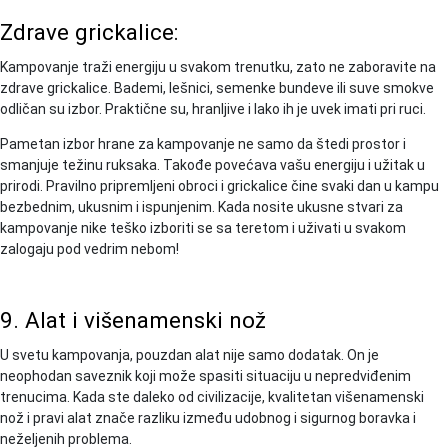
Zdrave grickalice:
Kampovanje traži energiju u svakom trenutku, zato ne zaboravite na
zdrave grickalice. Bademi, lešnici, semenke bundeve ili suve smokve
odličan su izbor. Praktične su, hranljive i lako ih je uvek imati pri ruci.
Pametan izbor hrane za kampovanje ne samo da štedi prostor i
smanjuje težinu ruksaka. Takođe povećava vašu energiju i užitak u
prirodi. Pravilno pripremljeni obroci i grickalice čine svaki dan u kampu
bezbednim, ukusnim i ispunjenim. Kada nosite ukusne stvari za
kampovanje nike teško izboriti se sa teretom i uživati u svakom
zalogaju pod vedrim nebom!
9. Alat i višenamenski nož
U svetu kampovanja, pouzdan alat nije samo dodatak. On je
neophodan saveznik koji može spasiti situaciju u nepredviđenim
trenucima. Kada ste daleko od civilizacije, kvalitetan višenamenski
nož i pravi alat znače razliku između udobnog i sigurnog boravka i
neželjenih problema.