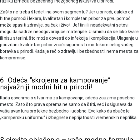
razliku između bezbednog i nezgodnog iskustva u prirodi.
Zašto ne treba štedeti na ovom segmentu? Jer u prirodi, daleko od
hitne pomoći i lekara, kvalitetan i kompletan pribor za prvu pomoć
može spasiti zdravlje, pa čak i život. Jeftini ili neadekvatni setovi
mogu da sadrže neodgovarajuće materijale. U smislu da se lako kvare
ili nisu sterilni, što može dovesti do infekcija i komplikacija. Ulaganje u
pouzdan i kvalitetan pribor znači sigurnost i mir tokom celog vašeg
boravka u prirodi. Kada je reč o zdravlju i bezbednosti, nema mesta za
kompromise.
6. Odeća “skrojena za kampovanje” –
najvažniji modni hit u prirodi!
Kada govorimo o stvarima za kampovanje, odeća zauzima posebno
mesto. Zato što prava oprema ne samo da štiti, već i osigurava da
vaša avantura protekne bezbedno i udobno. Evo kako da obučete
„kampersku uniformu“ i izbegnete neprijatnosti vremenskih neprilika.
Slojevito oblačenje – vaša modna formula