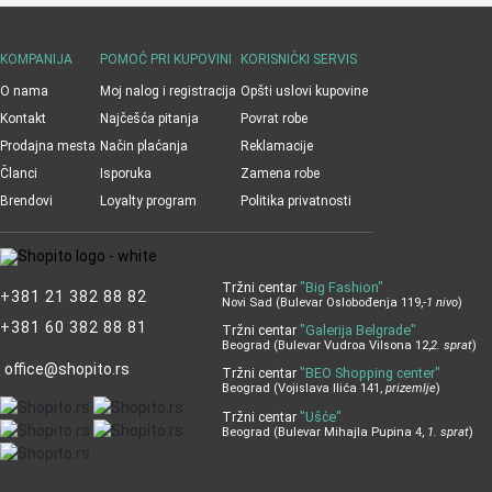
KOMPANIJA
POMOĆ PRI KUPOVINI
KORISNIČKI SERVIS
O nama
Moj nalog i registracija
Opšti uslovi kupovine
Kontakt
Najčešća pitanja
Povrat robe
Prodajna mesta
Način plaćanja
Reklamacije
Članci
Isporuka
Zamena robe
Brendovi
Loyalty program
Politika privatnosti
Tržni centar
"Big Fashion"
+381 21 382 88 82
Novi Sad (Bulevar Oslobođenja 119,
-1 nivo
)
+381 60 382 88 81
Tržni centar
"Galerija Belgrade"
Beograd (Bulevar Vudroa Vilsona 12,
2. sprat
)
office@shopito.rs
Tržni centar
"BEO Shopping center"
Beograd (Vojislava Ilića 141,
prizemlje
)
Tržni centar
"Ušće"
Beograd (Bulevar Mihajla Pupina 4,
1. sprat
)