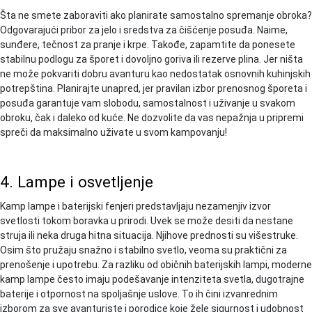
Šta ne smete zaboraviti ako planirate samostalno spremanje obroka?
Odgovarajući pribor za jelo i sredstva za čišćenje posuđa. Naime,
sunđere, tečnost za pranje i krpe. Takođe, zapamtite da ponesete
stabilnu podlogu za šporet i dovoljno goriva ili rezerve plina. Jer ništa
ne može pokvariti dobru avanturu kao nedostatak osnovnih kuhinjskih
potrepština. Planirajte unapred, jer pravilan izbor prenosnog šporeta i
posuđa garantuje vam slobodu, samostalnost i uživanje u svakom
obroku, čak i daleko od kuće. Ne dozvolite da vas nepažnja u pripremi
spreči da maksimalno uživate u svom kampovanju!
4. Lampe i osvetljenje
Kamp lampe i baterijski fenjeri predstavljaju nezamenjiv izvor
svetlosti tokom boravka u prirodi. Uvek se može desiti da nestane
struja ili neka druga hitna situacija. Njihove prednosti su višestruke.
Osim što pružaju snažno i stabilno svetlo, veoma su praktični za
prenošenje i upotrebu. Za razliku od običnih baterijskih lampi, moderne
kamp lampe često imaju podešavanje intenziteta svetla, dugotrajne
baterije i otpornost na spoljašnje uslove. To ih čini izvanrednim
izborom za sve avanturiste i porodice koje žele sigurnost i udobnost