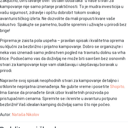
Zaključno, uvrštavanje ovih “ostalih dodataka” u vaše stvari za
kampovanje nije samo pitanje praktičnosti. To je mudra investicija u
vašu sigurnost, zdravlje i opštu dobrobit tokom svakog
avanturističkog izleta. Ne dozvolite da mali propusti kvare vaše
iskustvo. Spakujte se pametno, budite spremni i uživajte u prirodi bez
brige!
Priprema je zaista pola uspeha – pravilan spisak i kvalitetna oprema
su ključni za bezbrižno i prijatno kampovanje. Dobro se organizujte i
neka vas iznenadi samo jedinstven pogled na travnatu dolinu sa vrha
litice. Podsećamo vas da doživljaj ne može biti savršen bez osnovnih
stvari za kampovanje koje vam olakšavaju i ulepšavaju boravak u
prirodi.
Napravite svoj spisak neophodnih stvari za kampovanje detaljno i
otklonite neprijatna iznenađenja. Ne gubite vreme i posetite
Shopito
.
Ima šanse da pronađete širok izbor kvalitetnih proizvoda po
pristupačnim cenama. Spremite se i krenite u avanturu potpuno
bezbrižni! Vaš idealan kamping doživljaj samo što nije počeo.
Autor:
Nataša Nikolov