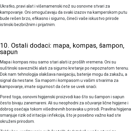
Ukratko, pravi alat i višenamenski nož su osnovne stvari za
kampovanje. Oni omogućavaju da svaki izazov na kamperskom putu
bude rešen brzo, efikasno i sigurno, čineći vaše iskustvo prirode
istinski bezbrižnim i prijatnim.
10. Ostali dodaci: mapa, kompas, šampon,
sapun
Mapa i kompas nisu samo stari alati iz prošlih vremena. Oni su
suštinski saveznički alati za sigurno kretanje po nepoznatom terenu.
Dok nam tehnologija olakšava navigaciju, baterije mogu da zakažu, a
signal da nestane. Sa mapom i kompasom u vašim stvarima za
kampovanje, imate sigurnost da ćete se uvek snaći.
Pored toga, osnovni higijenski proizvodi kao što su šampon i sapun
često bivaju zanemareni. Ali su neophodni za očuvanje lične higijene i
dobrog osećaja tokom višednevnih boravaka u prirodi. Pravilna higijena
smanjuje rizik od iritacija i infekcija, što je posebno važno kad ste
okruženi prirodom.