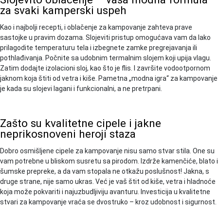
za svaki kamperski uspeh
Kao i najbolji recepti, i oblačenje za kampovanje zahteva prave
sastojke u pravim dozama. Slojeviti pristup omogućava vam da lako
prilagodite temperaturu tela i izbegnete zamke pregrejavanja ili
pothlađivanja. Počnite sa udobnim termalnim slojem koji upija vlagu.
Zatim dodajte izolacioni sloj, kao što je flis. I završite vodootpornom
jaknom koja štiti od vetra i kiše. Pametna „modna igra“ za kampovanje
je kada su slojevi lagani i funkcionalni, a ne pretrpani.
Zašto su kvalitetne cipele i jakne
neprikosnoveni heroji staza
Dobro osmišljene cipele za kampovanje nisu samo stvar stila. One su
vam potrebne u bliskom susretu sa pirodom. Izdrže kamenčiće, blato i
šumske prepreke, a da vam stopala ne otkažu poslušnost! Jakna, s
druge strane, nije samo ukras. Već je vaš štit od kiše, vetra i hladnoće
koja može pokvariti i najuzbudljiviju avanturu. Investicija u kvalitetne
stvari za kampovanje vraća se dvostruko – kroz udobnost i sigurnost.