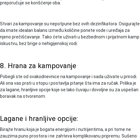
preporučuje se korišćenje oba.
Stvari za kampovanje su nepotpune bez ovih dezinfikatora. Osigurajte
da imate idealan balans između količine ponete vode i uređaja za
njeno prečišćavanje. Tako ćete uživati u bezbednom i prijatnom kamp
iskustvu, bez brige o nehigijenskoj vodi.
8. Hrana za kampovanje
Pobegli ste od svakodnevnice na kampovanje i sada uživate u prirodi.
Ali ona vas prati u stopu i postavlja pitanje šta ima za ručak. Prilika je
za lagane, hranljive opcije koje se lako čuvaju i dovoljne su za uspešan
boravak na otvorenom.
Lagane i hranljive opcije:
Birajte hranu koja je bogata energijom i nutrijentima, a pri tome ne
zauzima puno prostora i ne zahteva komplikovanu pripremu. Sušeno