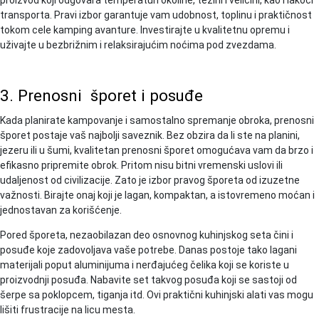
transporta. Pravi izbor garantuje vam udobnost, toplinu i praktičnost
tokom cele kamping avanture. Investirajte u kvalitetnu opremu i
uživajte u bezbrižnim i relaksirajućim noćima pod zvezdama.
3. Prenosni šporet i posuđe
Kada planirate kampovanje i samostalno spremanje obroka, prenosni
šporet postaje vaš najbolji saveznik. Bez obzira da li ste na planini,
jezeru ili u šumi, kvalitetan prenosni šporet omogućava vam da brzo i
efikasno pripremite obrok. Pritom nisu bitni vremenski uslovi ili
udaljenost od civilizacije. Zato je izbor pravog šporeta od izuzetne
važnosti. Birajte onaj koji je lagan, kompaktan, a istovremeno moćan i
jednostavan za korišćenje.
Pored šporeta, nezaobilazan deo osnovnog kuhinjskog seta čini i
posuđe koje zadovoljava vaše potrebe. Danas postoje tako lagani
materijali poput aluminijuma i nerđajućeg čelika koji se koriste u
proizvodnji posuđa. Nabavite set takvog posuđa koji se sastoji od
šerpe sa poklopcem, tiganja itd. Ovi praktični kuhinjski alati vas mogu
lišiti frustracije na licu mesta.