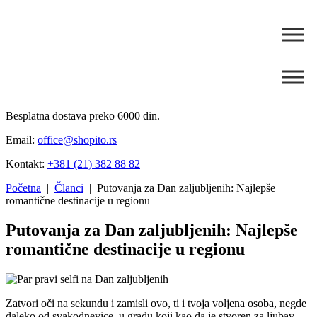
Besplatna dostava preko 6000 din.
Email:
office@shopito.rs
Kontakt:
+381 (21) 382 88 82
Početna
|
Članci
| Putovanja za Dan zaljubljenih: Najlepše
romantične destinacije u regionu
Putovanja za Dan zaljubljenih: Najlepše
romantične destinacije u regionu
Zatvori oči na sekundu i zamisli ovo, ti i tvoja voljena osoba, negde
daleko od svakodnevice, u gradu koji kao da je stvoren za ljubav.