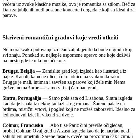
večera uz zvuke klasične muzike, ovo je romantika sa stilom. Beč za
Dan zaljubljenih nudi posebne koncerte i događaje koji su idealni za
parove.
Skriveni romantični gradovi koje vredi otkriti
Ne mora svako putovanje za Dan zaljubljenih da bude u gradu koji
svi znaju. Ponekad su najlepše uspomene upravo one koje doživiš
na mestu gde te niko ne očekuje.
Brugge, Belgija
— Zamislite grad koji izgleda kao ilustracija iz
bajke. Kanali, kamene ulice, čokoladnice na svakom koraku.
Brugge je mali, intiman i savršen za parove koji žele mir. Nema
gužve, nema žurbe — samo vi i taj čaroban grad.
Sintra, Portugalija
— Samo pola sata od Lisabona, Sintra izgleda
kao da je ispala iz nekog fantazijskog romana. Šarene palate na
brdima, mistični vrtovi, i pogled koji ne možeš zaboraviti. Idealno za
jednodnevni izlet ili vikend za dvoje.
Colmar, Francuska
— Ako ti se Pariz čini previše očigledan,
probaj Colmar. Ovaj grad u Alzasu izgleda kao da je nacrtao neki
zaljubljeni umetnik. Šarene fasade, cveće na prozorima čak i zimi, i