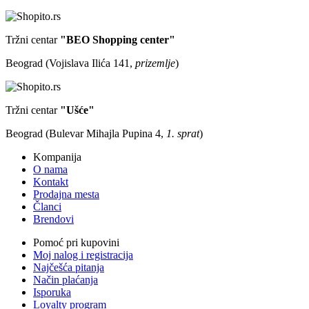
Tržni centar
"BEO Shopping center"
Beograd (Vojislava Ilića 141,
prizemlje
)
Tržni centar
"Ušće"
Beograd (Bulevar Mihajla Pupina 4,
1. sprat
)
Kompanija
O nama
Kontakt
Prodajna mesta
Članci
Brendovi
Pomoć pri kupovini
Moj nalog i registracija
Najčešća pitanja
Način plaćanja
Isporuka
Loyalty program