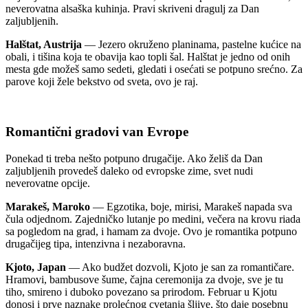
neverovatna alsaška kuhinja. Pravi skriveni dragulj za Dan
zaljubljenih.
Halštat, Austrija
— Jezero okruženo planinama, pastelne kućice na
obali, i tišina koja te obavija kao topli šal. Halštat je jedno od onih
mesta gde možeš samo sedeti, gledati i osećati se potpuno srećno. Za
parove koji žele bekstvo od sveta, ovo je raj.
Romantični gradovi van Evrope
Ponekad ti treba nešto potpuno drugačije. Ako želiš da Dan
zaljubljenih provedeš daleko od evropske zime, svet nudi
neverovatne opcije.
Marakeš, Maroko
— Egzotika, boje, mirisi, Marakeš napada sva
čula odjednom. Zajedničko lutanje po medini, večera na krovu riada
sa pogledom na grad, i hamam za dvoje. Ovo je romantika potpuno
drugačijeg tipa, intenzivna i nezaboravna.
Kjoto, Japan
— Ako budžet dozvoli, Kjoto je san za romantičare.
Hramovi, bambusove šume, čajna ceremonija za dvoje, sve je tu
tiho, smireno i duboko povezano sa prirodom. Februar u Kjotu
donosi i prve naznake prolećnog cvetanja šljive, što daje posebnu