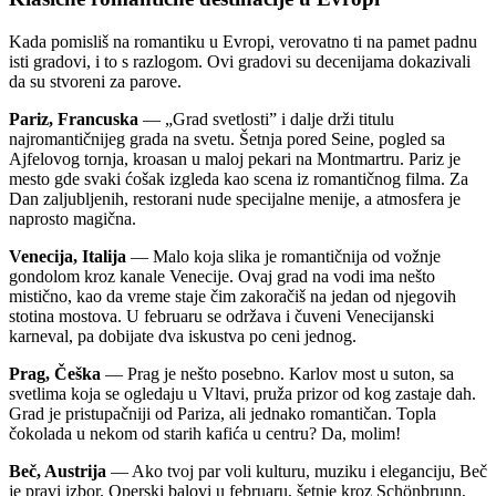
Kada pomisliš na romantiku u Evropi, verovatno ti na pamet padnu
isti gradovi, i to s razlogom. Ovi gradovi su decenijama dokazivali
da su stvoreni za parove.
Pariz, Francuska
— „Grad svetlosti” i dalje drži titulu
najromantičnijeg grada na svetu. Šetnja pored Seine, pogled sa
Ajfelovog tornja, kroasan u maloj pekari na Montmartru. Pariz je
mesto gde svaki ćošak izgleda kao scena iz romantičnog filma. Za
Dan zaljubljenih, restorani nude specijalne menije, a atmosfera je
naprosto magična.
Venecija, Italija
— Malo koja slika je romantičnija od vožnje
gondolom kroz kanale Venecije. Ovaj grad na vodi ima nešto
mistično, kao da vreme staje čim zakoračiš na jedan od njegovih
stotina mostova. U februaru se održava i čuveni Venecijanski
karneval, pa dobijate dva iskustva po ceni jednog.
Prag, Češka
— Prag je nešto posebno. Karlov most u suton, sa
svetlima koja se ogledaju u Vltavi, pruža prizor od kog zastaje dah.
Grad je pristupačniji od Pariza, ali jednako romantičan. Topla
čokolada u nekom od starih kafića u centru? Da, molim!
Beč, Austrija
— Ako tvoj par voli kulturu, muziku i eleganciju, Beč
je pravi izbor. Operski balovi u februaru, šetnje kroz Schönbrunn,