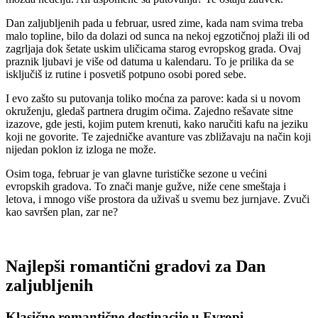
Dan zaljubljenih pada u februar, usred zime, kada nam svima treba
malo topline, bilo da dolazi od sunca na nekoj egzotičnoj plaži ili od
zagrljaja dok šetate uskim uličicama starog evropskog grada. Ovaj
praznik ljubavi je više od datuma u kalendaru. To je prilika da se
isključiš iz rutine i posvetiš potpuno osobi pored sebe.
I evo zašto su putovanja toliko moćna za parove: kada si u novom
okruženju, gledaš partnera drugim očima. Zajedno rešavate sitne
izazove, gde jesti, kojim putem krenuti, kako naručiti kafu na jeziku
koji ne govorite. Te zajedničke avanture vas zbližavaju na način koji
nijedan poklon iz izloga ne može.
Osim toga, februar je van glavne turističke sezone u većini
evropskih gradova. To znači manje gužve, niže cene smeštaja i
letova, i mnogo više prostora da uživaš u svemu bez jurnjave. Zvuči
kao savršen plan, zar ne?
Najlepši romantični gradovi za Dan
zaljubljenih
Klasične romantične destinacije u Evropi