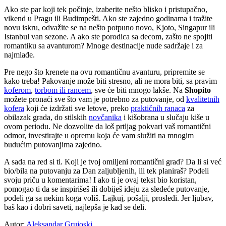
Ako ste par koji tek počinje, izaberite nešto blisko i pristupačno,
vikend u Pragu ili Budimpešti. Ako ste zajedno godinama i tražite
novu iskru, odvažite se na nešto potpuno novo, Kjoto, Singapur ili
Istanbul van sezone. A ako ste porodica sa decom, zašto ne spojiti
romantiku sa avanturom? Mnoge destinacije nude sadržaje i za
najmlađe.
Pre nego što krenete na ovu romantičnu avanturu, pripremite se
kako treba! Pakovanje može biti stresno, ali ne mora biti, sa pravim
koferom
,
torbom ili rancem
, sve će biti mnogo lakše. Na
Shopito
možete pronaći sve što vam je potrebno za putovanje, od
kvalitetnih
kofera
koji će izdržati sve letove, preko
praktičnih ranaca
za
obilazak grada, do stilskih
novčanika
i kišobrana u slučaju kiše u
ovom periodu. Ne dozvolite da loš prtljag pokvari vaš romantični
odmor, investirajte u opremu koja će vam služiti na mnogim
budućim putovanjima zajedno.
A sada na red si ti. Koji je tvoj omiljeni romantični grad? Da li si već
bio/bila na putovanju za Dan zaljubljenih, ili tek planiraš? Podeli
svoju priču u komentarima! I ako ti je ovaj tekst bio koristan,
pomogao ti da se inspirišeš ili dobiješ ideju za sledeće putovanje,
podeli ga sa nekim koga voliš. Lajkuj, pošalji, prosledi. Jer ljubav,
baš kao i dobri saveti, najlepša je kad se deli.
Autor:
Aleksandar Grujoski