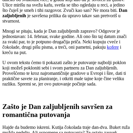
Ulice mirišu na svežu kafu, svetla se tiho ogledaju u reci, a jedino
što čuješ je smeh i tihi razgovor. Zvuči kao san? Ne mora biti.
Dan
zaljubljenih
je savršena prilika da upravo takav san pretvoriš u
stvarnost.
Mnogi se pitaju, kada je Dan zaljubljenih zapravo? Odgovor je
jednostavan: 14. februar, svake godine. Ali ono što taj datum znači
za svaki par, to je potpuno drugačija priča. Neki kupuju cveće i
čokolade, drugi pišu pisma, a treći, oni pametni, pakuju
kofere
i
kreću na put.
U ovom tekstu ćemo ti pokazati zašto je putovanje najbolji poklon
koji možeš pokloniti sebi i svom partneru za Dan zaljubljenih.
Provešćemo te kroz najromantičnije gradove u Evropi i šire, dati ti
praktične savete za planiranje, i otkriti male tajne koje čine veliku
razliku. Spremi se, jer ovo putovanje počinje sada.
Zašto je Dan zaljubljenih savršen za
romantična putovanja
Hajde da budemo iskreni. Kutija čokolada traje dan-dva. Buket ruža
možda nedelju. Ali uspomene sa putovanja? Te ostaju zauvek.