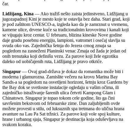
čar.
Lidžijang, Kina
— Ako tražiš nešto zaista jedinstveno, Lidžijang u
jugozapadnoj Kini je mesto koje te ostavlja bez daha. Stari grad, koji
je pod zaštitom UNESCO-a, izgleda kao da je zamrznut u vremenu,
kamene ulice, drvene kuće sa tradicionalnim krovovima i kanali koji
se vijugaju kroz centar. U februaru, blizina kineske Nove godine
daje gradu posebnu energiju, lampioni, vatromet i osećaj slavlja su
svuda oko vas. Zajednička šetnja do Jezera crnog zmaja sa
pogledom na zasneženi Planinski venac Zmaja od žada je jedan od
onih trenutaka koji definišu vezu. Za parove koji žele egzotiku
daleko od uobičajenih ruta, Lidžijang je pravo otkriće.
Singapur
— Ovaj grad-država je dokaz da romantika može biti i
moderna i glamurozna. Zamislite večeru na krovu Marina Bay
Sands-a sa pogledom na osvetljeni horizont, šetnju kroz Gardens by
the Bay dok se svetlosne instalacije ogledaju u vašim očima, ili
zajedničko istraživanje šarenih ulica četvrti Kampong Glam i
Chinatown. Singapur je topao tokom cele godine, što ga čini
savršenim bekstvom od februarske zime. Dan zaljubljenih ovde
možete provesti u stilu, od luksuznih spa tretmana do ulična hrana
avanture na Lau Pa Sat tržnici. Za parove koji vole spoj kulture,
hrane i urbanog sjaja, Singapur je destinacija koja oduševljava na
svakom koraku.