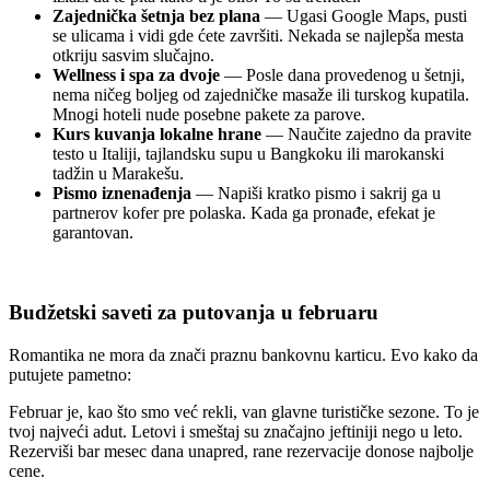
Zajednička šetnja bez plana
— Ugasi Google Maps, pusti
se ulicama i vidi gde ćete završiti. Nekada se najlepša mesta
otkriju sasvim slučajno.
Wellness i spa za dvoje
— Posle dana provedenog u šetnji,
nema ničeg boljeg od zajedničke masaže ili turskog kupatila.
Mnogi hoteli nude posebne pakete za parove.
Kurs kuvanja lokalne hrane
— Naučite zajedno da pravite
testo u Italiji, tajlandsku supu u Bangkoku ili marokanski
tadžin u Marakešu.
Pismo iznenađenja
— Napiši kratko pismo i sakrij ga u
partnerov kofer pre polaska. Kada ga pronađe, efekat je
garantovan.
Budžetski saveti za putovanja u februaru
Romantika ne mora da znači praznu bankovnu karticu. Evo kako da
putujete pametno:
Februar je, kao što smo već rekli, van glavne turističke sezone. To je
tvoj najveći adut. Letovi i smeštaj su značajno jeftiniji nego u leto.
Rezerviši bar mesec dana unapred, rane rezervacije donose najbolje
cene.