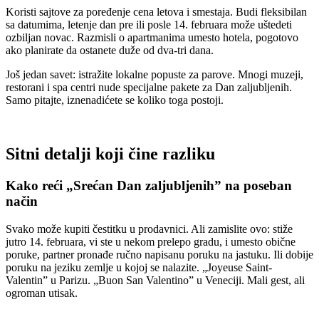
Koristi sajtove za poređenje cena letova i smestaja. Budi fleksibilan
sa datumima, letenje dan pre ili posle 14. februara može uštedeti
ozbiljan novac. Razmisli o apartmanima umesto hotela, pogotovo
ako planirate da ostanete duže od dva-tri dana.
Još jedan savet: istražite lokalne popuste za parove. Mnogi muzeji,
restorani i spa centri nude specijalne pakete za Dan zaljubljenih.
Samo pitajte, iznenadićete se koliko toga postoji.
Sitni detalji koji čine razliku
Kako reći „Srećan Dan zaljubljenih” na poseban
način
Svako može kupiti čestitku u prodavnici. Ali zamislite ovo: stiže
jutro 14. februara, vi ste u nekom prelepo gradu, i umesto obične
poruke, partner pronađe ručno napisanu poruku na jastuku. Ili dobije
poruku na jeziku zemlje u kojoj se nalazite. „Joyeuse Saint-
Valentin” u Parizu. „Buon San Valentino” u Veneciji. Mali gest, ali
ogroman utisak.