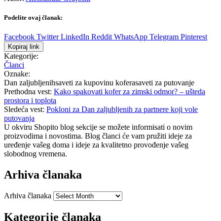
Podelite ovaj članak:
Facebook
Twitter
LinkedIn
Reddit
WhatsApp
Telegram
Pinterest
Kopiraj link
Kategorije:
Članci
Oznake:
Dan zaljubljenih
saveti za kupovinu kofera
saveti za putovanje
Prethodna vest:
Kako spakovati kofer za zimski odmor? – ušteda
prostora i toplota
Sledeća vest:
Pokloni za Dan zaljubljenih za partnere koji vole
putovanja
U okviru Shopito blog sekcije se možete informisati o novim
proizvodima i novostima. Blog članci će vam pružiti ideje za
uređenje vašeg doma i ideje za kvalitetno provođenje vašeg
slobodnog vremena.
Arhiva članaka
Arhiva članaka
Kategorije članaka