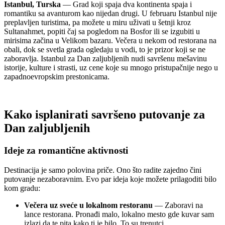
Istanbul, Turska
— Grad koji spaja dva kontinenta spaja i
romantiku sa avanturom kao nijedan drugi. U februaru Istanbul nije
preplavljen turistima, pa možete u miru uživati u šetnji kroz
Sultanahmet, popiti čaj sa pogledom na Bosfor ili se izgubiti u
mirisima začina u Velikom bazaru. Večera u nekom od restorana na
obali, dok se svetla grada ogledaju u vodi, to je prizor koji se ne
zaboravlja. Istanbul za Dan zaljubljenih nudi savršenu mešavinu
istorije, kulture i strasti, uz cene koje su mnogo pristupačnije nego u
zapadnoevropskim prestonicama.
Kako isplanirati savršeno putovanje za
Dan zaljubljenih
Ideje za romantične aktivnosti
Destinacija je samo polovina priče. Ono što radite zajedno čini
putovanje nezaboravnim. Evo par ideja koje možete prilagoditi bilo
kom gradu:
Večera uz sveće u lokalnom restoranu
— Zaboravi na
lance restorana. Pronađi malo, lokalno mesto gde kuvar sam
izlazi da te pita kako ti je bilo. To su trenutci.