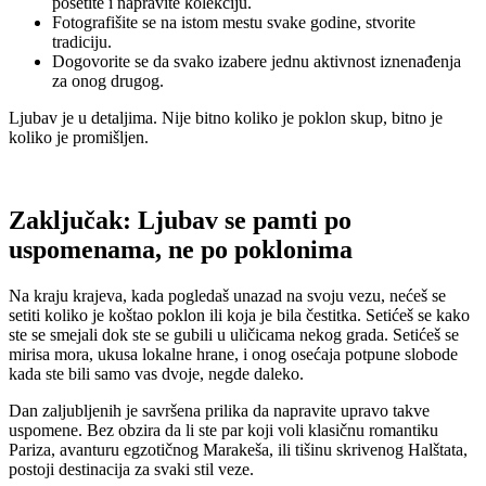
posetite i napravite kolekciju.
Fotografišite se na istom mestu svake godine, stvorite
tradiciju.
Dogovorite se da svako izabere jednu aktivnost iznenađenja
za onog drugog.
Ljubav je u detaljima. Nije bitno koliko je poklon skup, bitno je
koliko je promišljen.
Zaključak: Ljubav se pamti po
uspomenama, ne po poklonima
Na kraju krajeva, kada pogledaš unazad na svoju vezu, nećeš se
setiti koliko je koštao poklon ili koja je bila čestitka. Setićeš se kako
ste se smejali dok ste se gubili u uličicama nekog grada. Setićeš se
mirisa mora, ukusa lokalne hrane, i onog osećaja potpune slobode
kada ste bili samo vas dvoje, negde daleko.
Dan zaljubljenih je savršena prilika da napravite upravo takve
uspomene. Bez obzira da li ste par koji voli klasičnu romantiku
Pariza, avanturu egzotičnog Marakeša, ili tišinu skrivenog Halštata,
postoji destinacija za svaki stil veze.