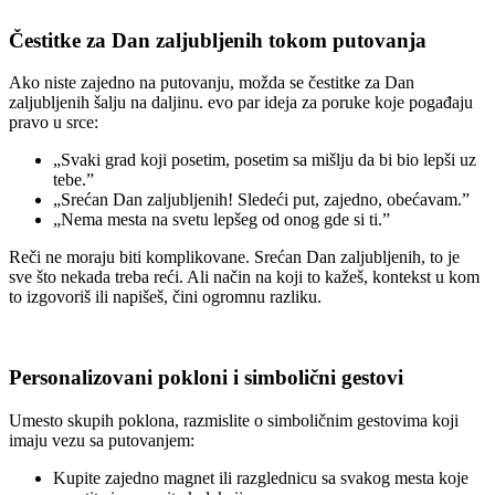
Čestitke za Dan zaljubljenih tokom putovanja
Ako niste zajedno na putovanju, možda se čestitke za Dan
zaljubljenih šalju na daljinu. evo par ideja za poruke koje pogađaju
pravo u srce:
„Svaki grad koji posetim, posetim sa mišlju da bi bio lepši uz
tebe.”
„Srećan Dan zaljubljenih! Sledeći put, zajedno, obećavam.”
„Nema mesta na svetu lepšeg od onog gde si ti.”
Reči ne moraju biti komplikovane. Srećan Dan zaljubljenih, to je
sve što nekada treba reći. Ali način na koji to kažeš, kontekst u kom
to izgovoriš ili napišeš, čini ogromnu razliku.
Personalizovani pokloni i simbolični gestovi
Umesto skupih poklona, razmislite o simboličnim gestovima koji
imaju vezu sa putovanjem:
Kupite zajedno magnet ili razglednicu sa svakog mesta koje