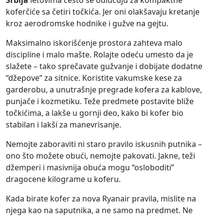
koferčiće sa četiri točkića. Jer oni olakšavaju kretanje
kroz aerodromske hodnike i gužve na gejtu.
Maksimalno iskorišćenje prostora zahteva malo
discipline i malo mašte. Rolajte odeću umesto da je
slažete – tako sprečavate gužvanje i dobijate dodatne
“džepove” za sitnice. Koristite vakumske kese za
garderobu, a unutrašnje pregrade kofera za kablove,
punjače i kozmetiku. Teže predmete postavite bliže
točkićima, a lakše u gornji deo, kako bi kofer bio
stabilan i lakši za manevrisanje.
Nemojte zaboraviti ni staro pravilo iskusnih putnika –
ono što možete obući, nemojte pakovati. Jakne, teži
džemperi i masivnija obuća mogu “osloboditi”
dragocene kilograme u koferu.
Kada birate kofer za nova Ryanair pravila, mislite na
njega kao na saputnika, a ne samo na predmet. Ne