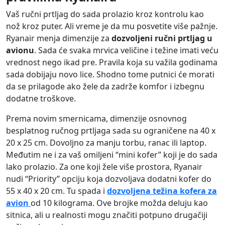
Vaš ručni prtljag do sada prolazio kroz kontrolu kao
nož kroz puter. Ali vreme je da mu posvetite više pažnje.
Ryanair menja dimenzije za
dozvoljeni ručni prtljag u
avionu
. Sada će svaka mrvica veličine i težine imati veću
vrednost nego ikad pre. Pravila koja su važila godinama
sada dobijaju novo lice. Shodno tome putnici će morati
da se prilagode ako žele da zadrže komfor i izbegnu
dodatne troškove.
Prema novim smernicama, dimenzije osnovnog
besplatnog ručnog prtljaga sada su ograničene na 40 x
20 x 25 cm. Dovoljno za manju torbu, ranac ili laptop.
Međutim ne i za vaš omiljeni “mini kofer” koji je do sada
lako prolazio. Za one koji žele više prostora, Ryanair
nudi “Priority” opciju koja dozvoljava dodatni kofer do
55 x 40 x 20 cm. Tu spada i
dozvoljena težina kofera za
avion
od 10 kilograma. Ove brojke možda deluju kao
sitnica, ali u realnosti mogu značiti potpuno drugačiji