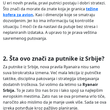
U eri novih pravila, pravi putnici postaju i dobri stratezi.
Što znači da morate da znate koja je granica
težine
kofera za avion
.
Kao i dimenzije koje se smatraju
dozvoljenim. Jer ko ima informaciju taj kontroliše
situaciju. I moći će da nastavi da putuje bez stresa i
neplaniranih izdataka. A upravo to je prava veština
savremenog putovanja.
2. Šta ovo znači za putnike iz Srbije?
Za putnike iz Srbije, nova pravila Ryanaira nisu samo
suva birokratska izmena. Već mala lekcija iz putničke
taktike, disciplina pakovanja i strategija izbegavanja
dodatnih troškova. Svi volimo da letimo sa
Ryanair
Srbija.
To je zato što nas brzo i lako spoji sa najlepšim
evropskim mestima. Zato nas se ova promena vrlo tiče,
naročito ako mislimo da je manje uvek više. Sada se ova
izreka potvrđuje kroz pažljivo planiranje.