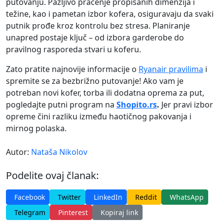
putovanju. Pažljivo praćenje propisanih dimenzija i
težine, kao i pametan izbor kofera, osiguravaju da svaki
putnik prođe kroz kontrolu bez stresa. Planiranje
unapred postaje ključ – od izbora garderobe do
pravilnog rasporeda stvari u koferu.
Zato pratite najnovije informacije o
Ryanair pravilima
i
spremite se za bezbrižno putovanje! Ako vam je
potreban novi kofer, torba ili dodatna oprema za put,
pogledajte putni program na
Shopito.rs
.
Jer pravi izbor
opreme čini razliku između haotičnog pakovanja i
mirnog polaska.
Autor:
Nataša Nikolov
Podelite ovaj članak:
Facebook
Twitter
LinkedIn
Reddit
WhatsApp
Telegram
Pinterest
Kopiraj link