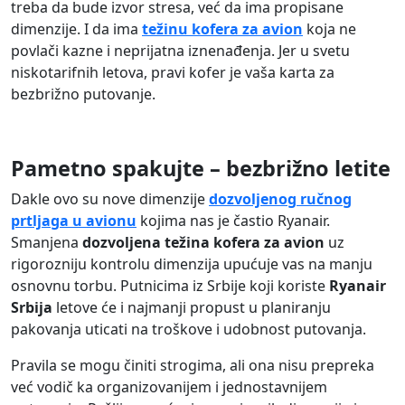
treba da bude izvor stresa, već da ima propisane
dimenzije. I da ima
težinu kofera za avion
koja ne
povlači kazne i neprijatna iznenađenja. Jer u svetu
niskotarifnih letova, pravi kofer je vaša karta za
bezbrižno putovanje.
Pametno spakujte – bezbrižno letite
Dakle ovo su nove dimenzije
dozvoljenog ručnog
prtljaga u avionu
kojima nas je častio Ryanair.
Smanjena
dozvoljena težina kofera za avion
uz
rigorozniju kontrolu dimenzija upućuje vas na manju
osnovnu torbu. Putnicima iz Srbije koji koriste
Ryanair
Srbija
letove će i najmanji propust u planiranju
pakovanja uticati na troškove i udobnost putovanja.
Pravila se mogu činiti strogima, ali ona nisu prepreka
već vodič ka organizovanijem i jednostavnijem