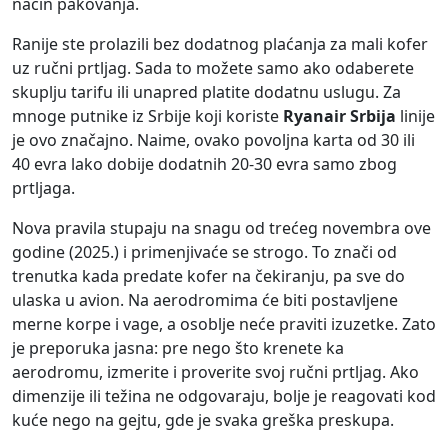
način pakovanja.
Ranije ste prolazili bez dodatnog plaćanja za mali kofer
uz ručni prtljag. Sada to možete samo ako odaberete
skuplju tarifu ili unapred platite dodatnu uslugu. Za
mnoge putnike iz Srbije koji koriste
Ryanair Srbija
linije
je ovo značajno. Naime, ovako povoljna karta od 30 ili
40 evra lako dobije dodatnih 20-30 evra samo zbog
prtljaga.
Nova pravila stupaju na snagu od trećeg novembra ove
godine (2025.) i primenjivaće se strogo. To znači od
trenutka kada predate kofer na čekiranju, pa sve do
ulaska u avion. Na aerodromima će biti postavljene
merne korpe i vage, a osoblje neće praviti izuzetke. Zato
je preporuka jasna: pre nego što krenete ka
aerodromu, izmerite i proverite svoj ručni prtljag. Ako
dimenzije ili težina ne odgovaraju, bolje je reagovati kod
kuće nego na gejtu, gde je svaka greška preskupa.