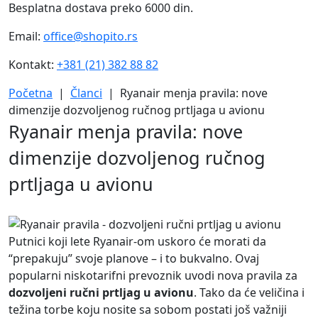
Besplatna dostava preko 6000 din.
Email:
office@shopito.rs
Kontakt:
+381 (21) 382 88 82
Početna
|
Članci
| Ryanair menja pravila: nove
dimenzije dozvoljenog ručnog prtljaga u avionu
Ryanair menja pravila: nove
dimenzije dozvoljenog ručnog
prtljaga u avionu
Putnici koji lete Ryanair-om uskoro će morati da
“prepakuju” svoje planove – i to bukvalno. Ovaj
popularni niskotarifni prevoznik uvodi nova pravila za
dozvoljeni ručni prtljag u avionu
. Tako da će veličina i
težina torbe koju nosite sa sobom postati još važniji