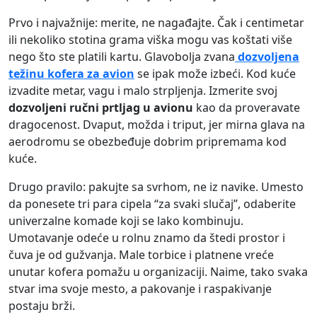
Prvo i najvažnije: merite, ne nagađajte. Čak i centimetar
ili nekoliko stotina grama viška mogu vas koštati više
nego što ste platili kartu. Glavobolja zvana
dozvoljena
težinu kofera za avion
se ipak može izbeći. Kod kuće
izvadite metar, vagu i malo strpljenja. Izmerite svoj
dozvoljeni ručni prtljag u avionu
kao da proveravate
dragocenost. Dvaput, možda i triput, jer mirna glava na
aerodromu se obezbeđuje dobrim pripremama kod
kuće.
Drugo pravilo: pakujte sa svrhom, ne iz navike. Umesto
da ponesete tri para cipela “za svaki slučaj”, odaberite
univerzalne komade koji se lako kombinuju.
Umotavanje odeće u rolnu znamo da štedi prostor i
čuva je od gužvanja. Male torbice i platnene vreće
unutar kofera pomažu u organizaciji. Naime, tako svaka
stvar ima svoje mesto, a pakovanje i raspakivanje
postaju brži.