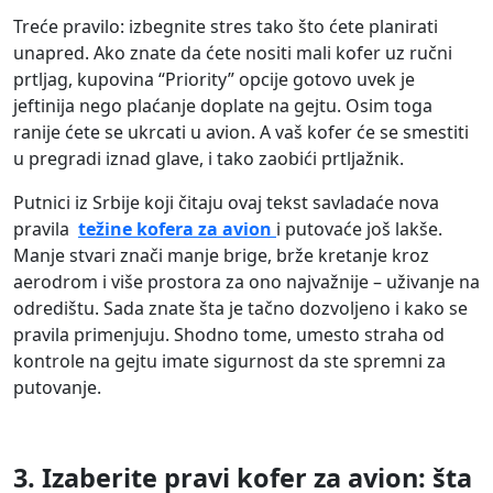
Treće pravilo: izbegnite stres tako što ćete planirati
unapred. Ako znate da ćete nositi mali kofer uz ručni
prtljag, kupovina “Priority” opcije gotovo uvek je
jeftinija nego plaćanje doplate na gejtu. Osim toga
ranije ćete se ukrcati u avion. A vaš kofer će se smestiti
u pregradi iznad glave, i tako zaobići prtljažnik.
Putnici iz Srbije koji čitaju ovaj tekst savladaće nova
pravila
težine kofera za avion
i putovaće još lakše.
Manje stvari znači manje brige, brže kretanje kroz
aerodrom i više prostora za ono najvažnije – uživanje na
odredištu. Sada znate šta je tačno dozvoljeno i kako se
pravila primenjuju. Shodno tome, umesto straha od
kontrole na gejtu imate sigurnost da ste spremni za
putovanje.
3. Izaberite pravi kofer za avion: šta