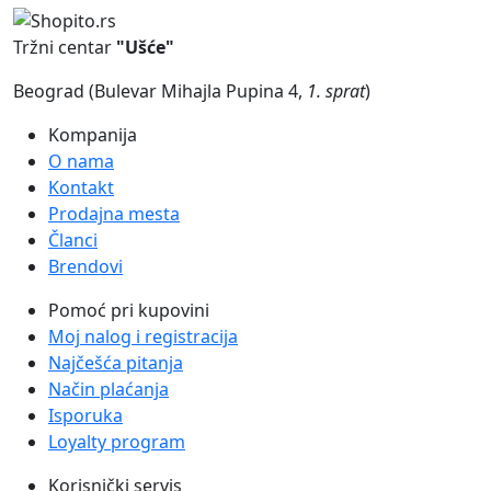
Tržni centar
"Ušće"
Beograd (Bulevar Mihajla Pupina 4,
1. sprat
)
Kompanija
O nama
Kontakt
Prodajna mesta
Članci
Brendovi
Pomoć pri kupovini
Moj nalog i registracija
Najčešća pitanja
Način plaćanja
Isporuka
Loyalty program
Korisnički servis