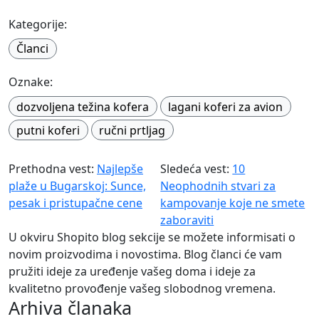
Kategorije:
Članci
Oznake:
dozvoljena težina kofera
lagani koferi za avion
putni koferi
ručni prtljag
Prethodna vest:
Najlepše
Sledeća vest:
10
plaže u Bugarskoj: Sunce,
Neophodnih stvari za
pesak i pristupačne cene
kampovanje koje ne smete
zaboraviti
U okviru Shopito blog sekcije se možete informisati o
novim proizvodima i novostima. Blog članci će vam
pružiti ideje za uređenje vašeg doma i ideje za
kvalitetno provođenje vašeg slobodnog vremena.
Arhiva članaka