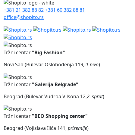
+381 21 382 88 82
+381 60 382 88 81
office@shopito.rs
Tržni centar
"Big Fashion"
Novi Sad (Bulevar Oslobođenja 119,
-1 nivo
)
Tržni centar
"Galerija Belgrade"
Beograd (Bulevar Vudroa Vilsona 12,
2. sprat
)
Tržni centar
"BEO Shopping center"
Beograd (Vojislava Ilića 141,
prizemlje
)