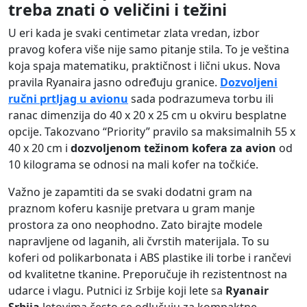
treba znati o veličini i težini
U eri kada je svaki centimetar zlata vredan, izbor
pravog kofera više nije samo pitanje stila. To je veština
koja spaja matematiku, praktičnost i lični ukus. Nova
pravila Ryanaira jasno određuju granice.
Dozvoljeni
ručni prtljag u avionu
sada podrazumeva torbu ili
ranac dimenzija do 40 x 20 x 25 cm u okviru besplatne
opcije. Takozvano “Priority” pravilo sa maksimalnih 55 x
40 x 20 cm i
dozvoljenom težinom kofera za avion
od
10 kilograma se odnosi na mali kofer na točkiće.
Važno je zapamtiti da se svaki dodatni gram na
praznom koferu kasnije pretvara u gram manje
prostora za ono neophodno. Zato birajte modele
napravljene od laganih, ali čvrstih materijala. To su
koferi od polikarbonata i ABS plastike ili torbe i rančevi
od kvalitetne tkanine. Preporučuje ih rezistentnost na
udarce i vlagu. Putnici iz Srbije koji lete sa
Ryanair
Srbija
letovima često se odlučuju za kompaktne