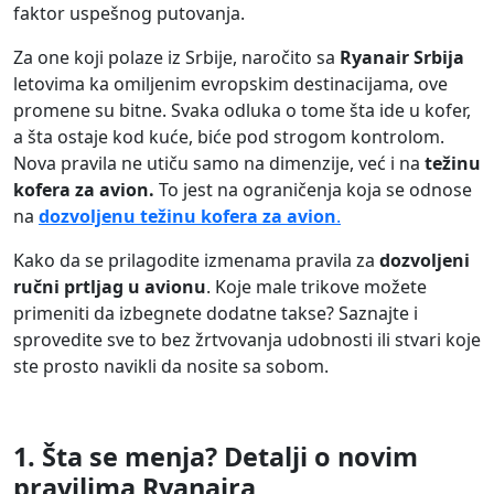
faktor uspešnog putovanja.
Za one koji polaze iz Srbije, naročito sa
Ryanair Srbija
letovima ka omiljenim evropskim destinacijama, ove
promene su bitne. Svaka odluka o tome šta ide u kofer,
a šta ostaje kod kuće, biće pod strogom kontrolom.
Nova pravila ne utiču samo na dimenzije, već i na
težinu
kofera za avion.
To jest na ograničenja koja se odnose
na
dozvoljenu težinu kofera za avion
.
Kako da se prilagodite izmenama pravila za
dozvoljeni
ručni prtljag u avionu
. Koje male trikove možete
primeniti da izbegnete dodatne takse? Saznajte i
sprovedite sve to bez žrtvovanja udobnosti ili stvari koje
ste prosto navikli da nosite sa sobom.
1. Šta se menja? Detalji o novim
pravilima Ryanaira