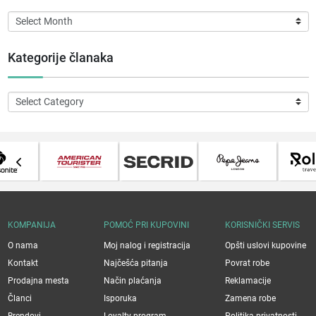
Arhiva
članaka
Kategorije članaka
Kategorije
članaka
KOMPANIJA
POMOĆ PRI KUPOVINI
KORISNIČKI SERVIS
O nama
Moj nalog i registracija
Opšti uslovi kupovine
Kontakt
Najčešća pitanja
Povrat robe
Prodajna mesta
Način plaćanja
Reklamacije
Članci
Isporuka
Zamena robe
Brendovi
Loyalty program
Politika privatnosti