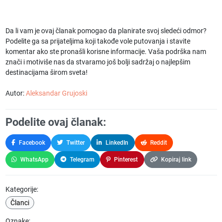
Da li vam je ovaj članak pomogao da planirate svoj sledeći odmor?
Podelite ga sa prijateljima koji takođe vole putovanja i stavite
komentar ako ste pronašli korisne informacije. Vaša podrška nam
znači i motiviše nas da stvaramo još bolji sadržaj o najlepšim
destinacijama širom sveta!
Autor:
Aleksandar Grujoski
Podelite ovaj članak:
Facebook
Twitter
LinkedIn
Reddit
WhatsApp
Telegram
Pinterest
Kopiraj link
Kategorije:
Članci
Oznake: