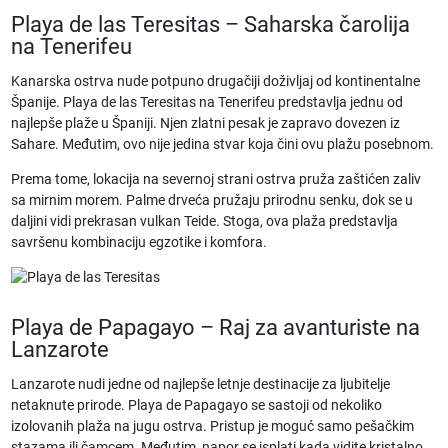
Playa de las Teresitas – Saharska čarolija
na Tenerifeu
Kanarska ostrva nude potpuno drugačiji doživljaj od kontinentalne
Španije. Playa de las Teresitas na Tenerifeu predstavlja jednu od
najlepše plaže u Španiji
. Njen zlatni pesak je zapravo dovezen iz
Sahare. Međutim, ovo nije jedina stvar koja čini ovu plažu posebnom.
Prema tome, lokacija na severnoj strani ostrva pruža zaštićen zaliv
sa mirnim morem. Palme drveća pružaju prirodnu senku, dok se u
daljini vidi prekrasan vulkan Teide. Stoga, ova plaža predstavlja
savršenu kombinaciju egzotike i komfora.
Playa de Papagayo – Raj za avanturiste na
Lanzarote
Lanzarote nudi jedne od
najlepše letnje destinacije
za ljubitelje
netaknute prirode. Playa de Papagayo se sastoji od nekoliko
izolovanih plaža na jugu ostrva. Pristup je moguć samo pešačkim
stazama ili čamcem. Međutim, napor se isplati kada vidite kristalno