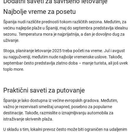
Dodatni saveti za savršeno letovanje
Najbolje vreme za posetu
Španija nudi različite prednosti tokom različitih sezona. Međutim, za
većinu
najlepše plaže u Španiji
, maj do septembra predstavlja idealnu
sezonu. Temperatura mora je najprijatnija, a dan je dovoljno dug za
uživanje.
Stoga, planiranje
letovanje 2025
treba početi na vreme. Jul i avgust
su najgužveniji, međutim nude najbolje vremenske uslove. Takođe,
septembar često predstavlja zlatno doba
– manje turista, ali još uvek
toplo more.
Praktični saveti za putovanje
Španija je lako dostupna iz većine evropskih gradova. Međutim,
važno je rezervisati smeštaj unapred, posebno za popularne
destinacije. Takođe, razmislite o iznajmljivanju automobila za
istraživanje skrivenih plaža.
U skladu s tim, lokalni prevoz često može biti ograničen na udaljenim