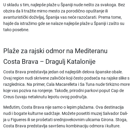
U skladu s tim,
najlepše plaže u Španiji
nude nešto za svakoga. Bez
obzira da li tražite mirno mesto za porodično opuštanje ili
avanturistički doživljaj, Španija vas neće razočarati. Prema tome,
hajde da istražimo gde se nalaze najlepše plaže u Španiji i zašto su
tako posebne.
Plaže za rajski odmor na Mediteranu
Costa Brava – Dragulj Katalonije
Costa Brava predstavlja jedan od najlepših delova španske obale.
Ovaj region nudi skrivene zalivčiće koji često podseća na rajske slike s
razglednica. Na primer, Cala Macarelleta i Sa Tuna nude tirkizno more
koje vas poziva na ronjenje. Takođe, prirodni parkovi poput Cap de
Creus čuvaju netaknutu lepotu ovog područja.
Međutim, Costa Brava nije samo o lepim plažama. Ova destinacija
nudi i bogate kulturne sadržaje. Možete posetiti muzej Salvador Dali-
ja u Figueres ili se prošetati srednjovekovnim ulicama Girona. Stoga,
Costa Brava predstavlja savršenu kombinaciju odmora i kulture.