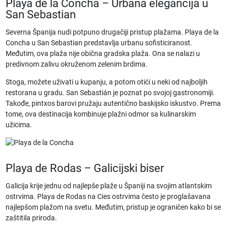
Playa de la Concha – Urbana elegancija u
San Sebastian
Severna Španija nudi potpuno drugačiji pristup plažama. Playa de la
Concha u San Sebastian predstavlja urbanu sofisticiranost.
Međutim, ova plaža nije obična gradska plaža. Ona se nalazi u
predivnom zalivu okruženom zelenim brdima.
Stoga, možete uživati u kupanju, a potom otići u neki od najboljih
restorana u gradu. San Sebastián je poznat po svojoj gastronomiji.
Takođe, pintxos barovi pružaju autentično baskijsko iskustvo. Prema
tome, ova destinacija kombinuje plažni odmor sa kulinarskim
užicima.
Playa de Rodas – Galicijski biser
Galicija krije jednu od
najlepše plaže u Španiji
na svojim atlantskim
ostrvima. Playa de Rodas na Cies ostrvima često je proglašavana
najlepšom plažom na svetu. Međutim, pristup je ograničen kako bi se
zaštitila priroda.