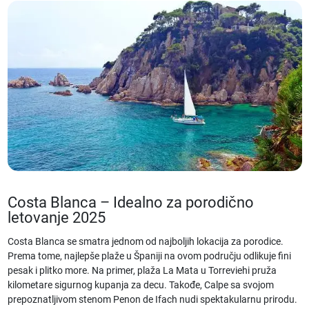
Costa Blanca – Idealno za porodično
letovanje 2025
Costa Blanca se smatra jednom od najboljih lokacija za porodice.
Prema tome,
najlepše plaže u Španiji
na ovom području odlikuje fini
pesak i plitko more. Na primer, plaža La Mata u Torreviehi pruža
kilometare sigurnog kupanja za decu. Takođe, Calpe sa svojom
prepoznatljivom stenom Penon de Ifach nudi spektakularnu prirodu.