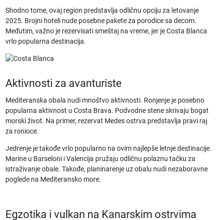
Shodno tome, ovaj region predstavlja odličnu opciju za
letovanje
2025
. Brojni hoteli nude posebne pakete za porodice sa decom.
Međutim, važno je rezervisati smeštaj na vreme, jer je Costa Blanca
vrlo popularna destinacija.
Aktivnosti za avanturiste
Mediteranska obala nudi mnoštvo aktivnosti. Ronjenje je posebno
popularna aktivnost u Costa Brava. Podvodne stene skrivaju bogat
morski život. Na primer, rezervat Medes ostrva predstavlja pravi raj
za ronioce.
Jedrenje je takođe vrlo popularno na ovim
najlepše letnje destinacije
.
Marine u Barseloni i Valencija pružaju odličnu polaznu tačku za
istraživanje obale. Takođe, planinarenje uz obalu nudi nezaboravne
poglede na Mediteransko more.
Egzotika i vulkan na Kanarskim ostrvima