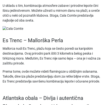
U skladu s tim, kombinacija atmosfere zabave i prirodne lepote čini
Ibicu jedinstvenom. Možete uživati u mirnom danu na plaži, a uveče
otići u neki od poznatih klubova. Stoga, Cala Comte predstavlja
najbolje od oba sveta.
Es Trenc – Mallorška Perla
Mallorca nudi Es Trenc, plažu koja se često poredi sa karipskim
destinacijama. Ovaj prirodni park štiti 3 kilometra belog peska i
tirkiznog mora. Međutim, Es Trenc nije samo lepa – ona je i važna za
zaštitu prirode.
Prema tome, ovde možete videti flamingoze u obližnjim solanama.
Takođe, dine iza plaže predstavljaju dom za retke biljne vrste. Stoga,
Es Trenc predstavlja savršenu kombinaciju lepote i očuvane prirode.
Atlantska obala – Divlja i autentična