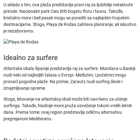
U skladu s tim, ova plaža predstavlja pravi raj za ljubitelje netaknute
prirode. Nacionalni park Cies štiti bogatu floru i faunu. Takođe,
kristalno more i beli pesak mogu se porediti sa najlepšim tropskim
destinacijama. Stoga, Playa de Rodas zahteva planiranje, ali iskustvo
je nezaboravno.
Idealno za surfere
Atlantska obala Španije predstavlja raj za surfere. Mundaca u Baskiji
nudi neki od najboljih talasa u Evropi. Međutim, i početnici mogu
pronaći pogodne plaže. Na primer, Zarautz nudi surfing škole i
iznajmljivanje opreme.
Stoga, letovanje na atlantskoj obali može biti savršeno za učenje
surfinga. Takođe, hladnije more pruža osveženje tokom vrelih letnih
dana. Prema tome, ovaj region predstavlja odličnu alternativu
pregrejanom Mediteranu.