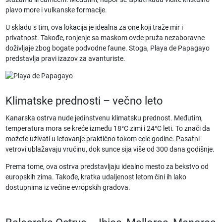
plavo more i vulkanske formacije.
U skladu s tim, ova lokacija je idealna za one koj
i traže mir i
privatnost. Takođe, ronjenje sa maskom ovde pruža nezaboravne
doživljaje zbog bogate podvodne faune. Stoga, Playa de Papagayo
predstavlja pravi izazov za avanturiste.
Klimatske prednosti – večno leto
Kanarska ostrva nude jedinstvenu klimatsku prednost. Međutim,
temperatura mora se kreće između 18°C zimi i 24°C leti. To znači da
možete uživati u letovanje
praktično tokom cele godine. Pasatni
vetrovi ublažavaju vrućinu, dok sunce sija više od 300 dana godišnje.
Prema tome, ova ostrva predstavljaju idealno mesto za bekstvo od
europskih zima. Takođe, kratka udaljenost letom čini ih lako
dostupnima iz većine evropskih gradova.