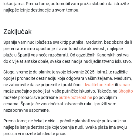
lokacijama. Prema tome, automobil vam pruža slobodu da istražite
najlepše letnje destinacije
u svom tempu.
Zaključak
Španija vam nudi plaže za svaki tip putnika. Međutim, bez obzira da li
preferirate mirno opuštanje ili avanturističke aktivnosti,
najlepše
plaže u Španiji
vas neće razočarati. Od egzotičnih Kanarskih ostrva
do divlje atlantske obale, svaka destinacija nudi jedinstveno iskustvo.
Stoga, vreme je da planirate svoje
letovanje 2025
. Istražite različite
opcije i pronađite destinaciju koja odgovara vašim željama. Međutim,
ne zaboravite da se pripremite i praktično –
kvalitetan kofer
ili
ranac
može značajno poboljšati vaše putničko iskustvo. Takođe, na
Shopito
možete pronaći sve potrebne
putne potrepštine
po povoljnim
cenama. Španija će vas dočekati otvorenih ruku i pružiti vam
nezaboravne uspomene.
Prema tome, ne čekajte više – počnite planirati svoje putovanje na
najlepše letnje destinacije
koje Španija nudi. Svaka plaža ima svoju
priču, a vi možete biti deo te priče.