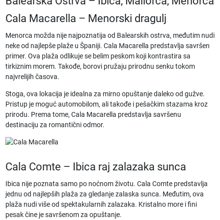
Balearska Ostrva – Ibica, Mallorca, Menorca
Cala Macarella – Menorski dragulj
Menorca možda nije najpoznatija od Balearskih ostrva, međutim nudi
neke od
najlepše plaže u Španiji
. Cala Macarella predstavlja savršen
primer. Ova plaža odlikuje se belim peskom koji kontrastira sa
tirkiznim morem. Takođe, borovi pružaju prirodnu senku tokom
najvrelijih časova.
Stoga, ova lokacija je idealna za mirno opuštanje daleko od gužve.
Pristup je moguć automobilom, ali takođe i pešačkim stazama kroz
prirodu. Prema tome, Cala Macarella predstavlja savršenu
destinaciju za romantični odmor.
Cala Comte – Ibica raj zalazaka sunca
Ibica nije poznata samo po noćnom životu. Cala Comte predstavlja
jednu od najlepših plaža za gledanje zalaska sunca. Međutim, ova
plaža nudi više od spektakularnih zalazaka. Kristalno more i fini
pesak čine je savršenom za opuštanje.