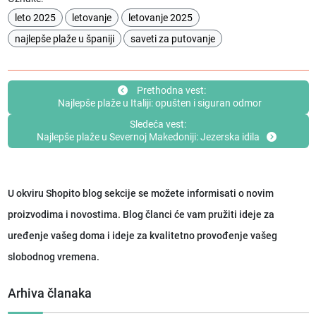
leto 2025
letovanje
letovanje 2025
najlepše plaže u španiji
saveti za putovanje
Prethodna vest:
Najlepše plaže u Italiji: opušten i siguran odmor
Sledeća vest:
Najlepše plaže u Severnoj Makedoniji: Jezerska idila
U okviru Shopito blog sekcije se možete informisati o novim
proizvodima i novostima. Blog članci će vam pružiti ideje za
uređenje vašeg doma i ideje za kvalitetno provođenje vašeg
slobodnog vremena.
Arhiva članaka