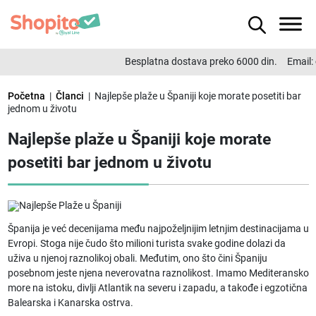
Besplatna dostava preko 6000 din.
Email:
of
Početna
|
Članci
| Najlepše plaže u Španiji koje morate posetiti bar
jednom u životu
Najlepše plaže u Španiji koje morate
posetiti bar jednom u životu
Španija je već decenijama među najpoželjnijim letnjim destinacijama u
Evropi. Stoga nije čudo što milioni turista svake godine dolazi da
uživa u njenoj raznolikoj obali. Međutim, ono što čini Španiju
posebnom jeste njena neverovatna raznolikost. Imamo Mediteransko
more na istoku, divlji Atlantik na severu i zapadu, a takođe i egzotična
Balearska i Kanarska ostrva.