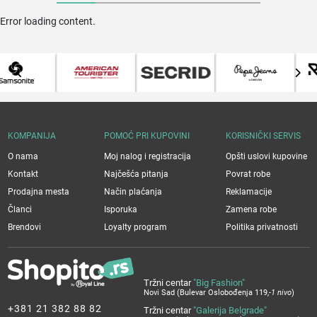
Error loading content.
KOMPANIJA
POMOĆ PRI KUPOVINI
KORISNIČKI SERVIS
O nama
Moj nalog i registracija
Opšti uslovi kupovine
Kontakt
Najčešća pitanja
Povrat robe
Prodajna mesta
Način plaćanja
Reklamacije
Članci
Isporuka
Zamena robe
Brendovi
Loyalty program
Politika privatnosti
Tržni centar
"Big Fashion"
Novi Sad (Bulevar Oslobođenja 119,
-1 nivo
)
+381 21 382 88 82
Tržni centar
"Galerija Belgrade"