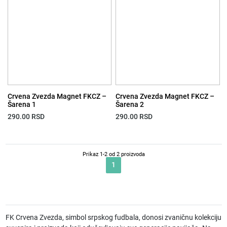
Crvena Zvezda Magnet FKCZ –
Crvena Zvezda Magnet FKCZ –
Šarena 1
Šarena 2
290.00
RSD
290.00
RSD
Prikaz 1-2 od 2 proizvoda
1
FK Crvena Zvezda, simbol srpskog fudbala, donosi zvaničnu kolekciju