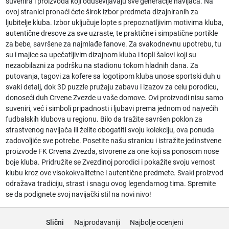
suvenira i proizvoda koji oduševljavaju sve generacije navijača. Na
ovoj stranici pronaći ćete širok izbor predmeta dizajniranih za
ljubitelje kluba. Izbor uključuje lopte s prepoznatljivim motivima kluba,
autentične dresove za sve uzraste, te praktične i simpatične portikle
za bebe, savršene za najmlađe fanove. Za svakodnevnu upotrebu, tu
su i majice sa upečatljivim dizajnom kluba i topli šalovi koji su
nezaobilazni za podršku na stadionu tokom hladnih dana. Za
putovanja, tagovi za kofere sa logotipom kluba unose sportski duh u
svaki detalj, dok 3D puzzle pružaju zabavu i izazov za celu porodicu,
donoseći duh Crvene Zvezde u vaše domove. Ovi proizvodi nisu samo
suveniri, već i simboli pripadnosti i ljubavi prema jednom od najvećih
fudbalskih klubova u regionu. Bilo da tražite savršen poklon za
strastvenog navijača ili želite obogatiti svoju kolekciju, ova ponuda
zadovoljiće sve potrebe. Posetite našu stranicu i istražite jedinstvene
proizvode FK Crvena Zvezda, stvorene za one koji sa ponosom nose
boje kluba. Pridružite se Zvezdinoj porodici i pokažite svoju vernost
klubu kroz ove visokokvalitetne i autentične predmete. Svaki proizvod
odražava tradiciju, strast i snagu ovog legendarnog tima. Spremite
se da podignete svoj navijački stil na novi nivo!
Slični
Najprodavaniji
Najbolje ocenjeni