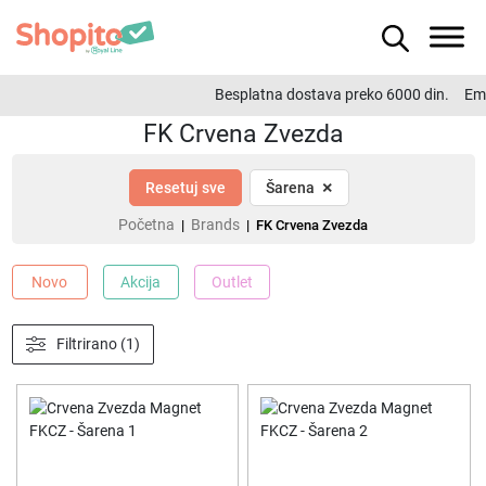
Besplatna dostava preko 6000 din.
Ema
FK Crvena Zvezda
×
Resetuj sve
Šarena
Početna
Brands
|
| FK Crvena Zvezda
Novo
Akcija
Outlet
Filtrirano (1)