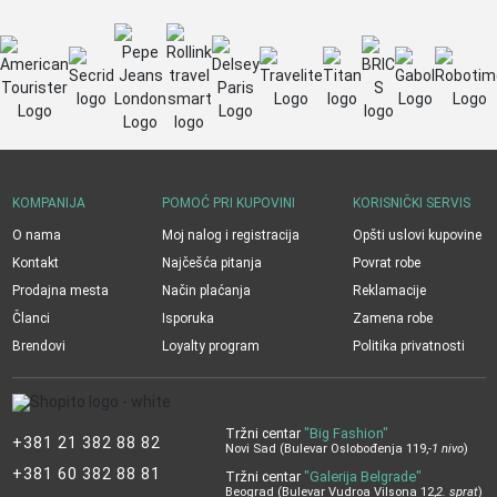
KOMPANIJA
POMOĆ PRI KUPOVINI
KORISNIČKI SERVIS
O nama
Moj nalog i registracija
Opšti uslovi kupovine
Kontakt
Najčešća pitanja
Povrat robe
Prodajna mesta
Način plaćanja
Reklamacije
Članci
Isporuka
Zamena robe
Brendovi
Loyalty program
Politika privatnosti
Tržni centar
"Big Fashion"
+381 21 382 88 82
Novi Sad (Bulevar Oslobođenja 119,
-1 nivo
)
+381 60 382 88 81
Tržni centar
"Galerija Belgrade"
Beograd (Bulevar Vudroa Vilsona 12,
2. sprat
)