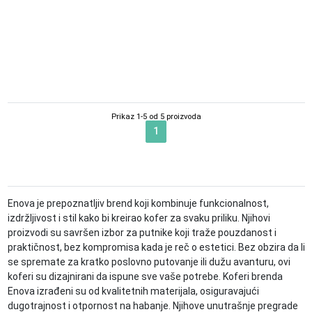
Set kofera 3/1 Enova Vigo –
Teget
13,490.00
RSD
Prikaz 1-5 od 5 proizvoda
1
Enova je prepoznatljiv brend koji kombinuje funkcionalnost,
izdržljivost i stil kako bi kreirao kofer za svaku priliku. Njihovi
proizvodi su savršen izbor za putnike koji traže pouzdanost i
praktičnost, bez kompromisa kada je reč o estetici. Bez obzira da li
se spremate za kratko poslovno putovanje ili dužu avanturu, ovi
koferi su dizajnirani da ispune sve vaše potrebe. Koferi brenda
Enova izrađeni su od kvalitetnih materijala, osiguravajući
dugotrajnost i otpornost na habanje. Njihove unutrašnje pregrade