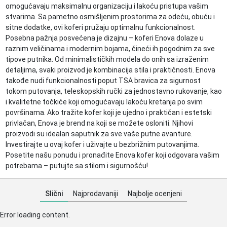
omogućavaju maksimalnu organizaciju i lakoću pristupa vašim
stvarima. Sa pametno osmišljenim prostorima za odeću, obuću i
sitne dodatke, ovi koferi pružaju optimalnu funkcionalnost.
Posebna pažnja posvećena je dizajnu – koferi Enova dolaze u
raznim veličinama i modernim bojama, čineći ih pogodnim za sve
tipove putnika. Od minimalističkih modela do onih sa izraženim
detaljima, svaki proizvod je kombinacija stila i praktičnosti. Enova
takođe nudi funkcionalnosti poput TSA bravica za sigurnost
tokom putovanja, teleskopskih ručki za jednostavno rukovanje, kao
i kvalitetne točkiće koji omogućavaju lakoću kretanja po svim
površinama. Ako tražite kofer koji je ujedno i praktičan i estetski
privlačan, Enova je brend na koji se možete osloniti. Njihovi
proizvodi su idealan saputnik za sve vaše putne avanture.
Investirajte u ovaj kofer i uživajte u bezbrižnim putovanjima.
Posetite našu ponudu i pronađite Enova kofer koji odgovara vašim
potrebama – putujte sa stilom i sigurnošću!
Slični
Najprodavaniji
Najbolje ocenjeni
Error loading content.