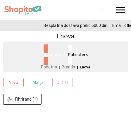
Besplatna dostava preko 6000 din.
Email:
offi
Enova
Resetuj sve
×
Poliester
×
Početna
Brands
|
| Enova
Novo
Akcija
Outlet
Filtrirano (1)