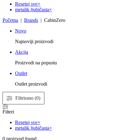
Resetuj sve
×
metalik ljubičasta
×
Početna
|
Brands
| CabinZero
Novo
Najnoviji proizvodi
Akcija
Proizvodi na popustu
Outlet
Outlet proizvodi
Filtrirano (0)
Filteri
Resetuj sve
×
metalik ljubičasta
×
0
proizvod found