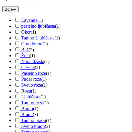
Boja
—
Lavanda
(
1
)
pastelno ljubičasta
(
1
)
Oker
(
1
)
Tamno Ljubičasta
(
1
)
Crno braon
(
1
)
Bež
(
2
)
Žuta
(
1
)
Narandžasta
(
1
)
Crvena
(
2
)
Pastelno roze
(
1
)
Puder roza
(
1
)
Svetlo roza
(
1
)
Roza
(
1
)
Ljubičasta
(
1
)
Tamno roza
(
1
)
Bordo
(
1
)
Braon
(
3
)
Tamno braon
(
1
)
Svetlo braon
(
2
)