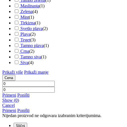
Tamno zelena
(
1
)
Maslinasta
(
1
)
Zelena
(
4
)
Mint
(
1
)
Tirkizna
(
1
)
Svetlo plava
(
2
)
Plava
(
2
)
Teget
(
3
)
Tamno plava
(
1
)
Crna
(
2
)
Tamno siva
(
1
)
Siva
(
4
)
Prikaži više
Prikaži manje
Cena
Primeni
Poništi
Show
(
0
)
Cancel
Primeni
Poništi
Nijedan proizvod ne odgovara izabranim kriterijumima.
Slični