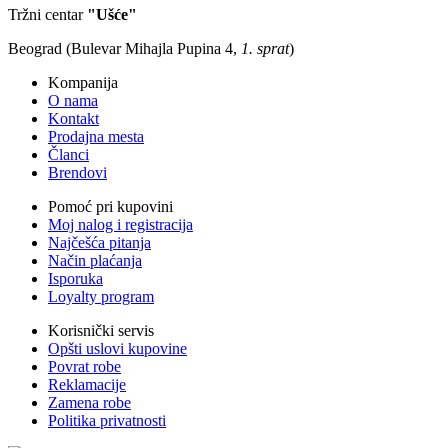
Tržni centar
"Ušće"
Beograd (Bulevar Mihajla Pupina 4,
1. sprat
)
Kompanija
O nama
Kontakt
Prodajna mesta
Članci
Brendovi
Pomoć pri kupovini
Moj nalog i registracija
Najčešća pitanja
Način plaćanja
Isporuka
Loyalty program
Korisnički servis
Opšti uslovi kupovine
Povrat robe
Reklamacije
Zamena robe
Politika privatnosti