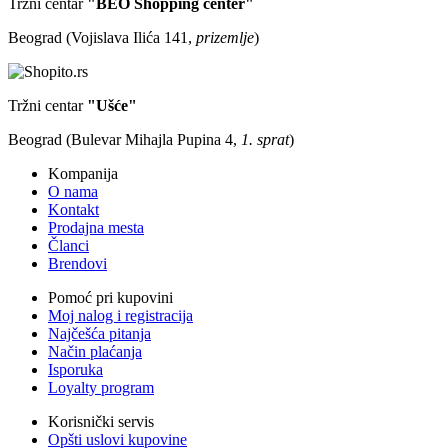
Tržni centar
"BEO Shopping center"
Beograd (Vojislava Ilića 141,
prizemlje
)
Tržni centar
"Ušće"
Beograd (Bulevar Mihajla Pupina 4,
1. sprat
)
Kompanija
O nama
Kontakt
Prodajna mesta
Članci
Brendovi
Pomoć pri kupovini
Moj nalog i registracija
Najčešća pitanja
Način plaćanja
Isporuka
Loyalty program
Korisnički servis
Opšti uslovi kupovine