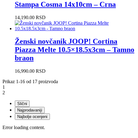
Stampa Cosma 14x10cm – Crna
14,190.00
RSD
Ženski novčanik JOOP! Cortina
Piazza Melte 10.5×18.5x3cm – Tamno
braon
16,990.00
RSD
Prikaz 1-16 od 17 proizvoda
1
2
Slični
Najprodavaniji
Najbolje ocenjeni
Error loading content.