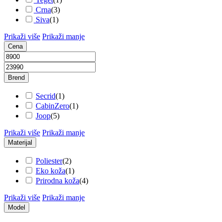
Crna
(
3
)
Siva
(
1
)
Prikaži više
Prikaži manje
Cena
Brend
Secrid
(
1
)
CabinZero
(
1
)
Joop
(
5
)
Prikaži više
Prikaži manje
Materijal
Poliester
(
2
)
Eko koža
(
1
)
Prirodna koža
(
4
)
Prikaži više
Prikaži manje
Model