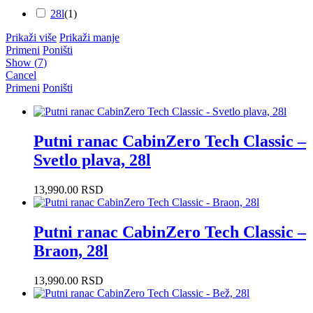
28l
(
1
)
Prikaži više
Prikaži manje
Primeni
Poništi
Show
(
7
)
Cancel
Primeni
Poništi
Putni ranac CabinZero Tech Classic –
Svetlo plava, 28l
13,990.00
RSD
Putni ranac CabinZero Tech Classic –
Braon, 28l
13,990.00
RSD