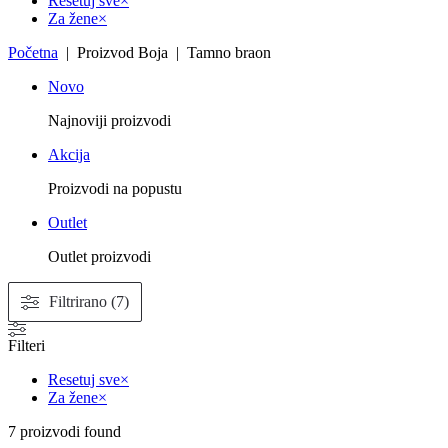
Resetuj sve
×
Za žene
×
Početna
| Proizvod Boja | Tamno braon
Novo
Najnoviji proizvodi
Akcija
Proizvodi na popustu
Outlet
Outlet proizvodi
Filtrirano (7)
Filteri
Resetuj sve
×
Za žene
×
7
proizvodi found