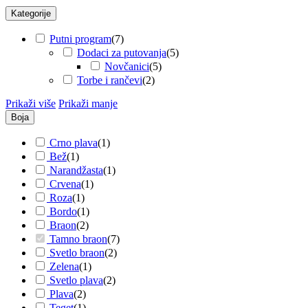
Kategorije
Putni program
(
7
)
Dodaci za putovanja
(
5
)
Novčanici
(
5
)
Torbe i rančevi
(
2
)
Prikaži više
Prikaži manje
Boja
Crno plava
(
1
)
Bež
(
1
)
Narandžasta
(
1
)
Crvena
(
1
)
Roza
(
1
)
Bordo
(
1
)
Braon
(
2
)
Tamno braon
(
7
)
Svetlo braon
(
2
)
Zelena
(
1
)
Svetlo plava
(
2
)
Plava
(
2
)
Teget
(
1
)