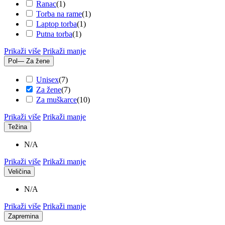
Ranac
(
1
)
Torba na rame
(
1
)
Laptop torba
(
1
)
Putna torba
(
1
)
Prikaži više
Prikaži manje
Pol
— Za žene
Unisex
(
7
)
Za žene
(
7
)
Za muškarce
(
10
)
Prikaži više
Prikaži manje
Težina
N/A
Prikaži više
Prikaži manje
Veličina
N/A
Prikaži više
Prikaži manje
Zapremina