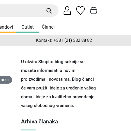
endovi
Outlet
Članci
Kontakt:
+381 (21) 382 88 82
U okviru Shopito blog sekcije se
možete informisati o novim
proizvodima i novostima. Blog članci
lanci
će vam pružiti ideje za uređenje vašeg
doma i ideje za kvalitetno provođenje
vašeg slobodnog vremena.
Arhiva članaka