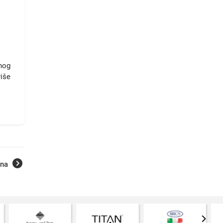
nog
više
ana