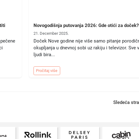
iti
Novogodišnja putovanja 2026: Gde otići za doček?
21. December 2025.
i pečene
Doček Nove godine nije više samo pitanje porodič
ci
okupljanja u dnevnoj sobi uz rakiju i televizor. Sve 
ljudi bira...
Pročitaj više
Sledeća str