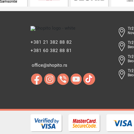
Trž
Nov
+381 21 382 88 82
Trž
Beo
+381 60 382 88 81
Trž
Beo
office@shopito.rs
Trž
Beo