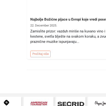
Najbolje Božićne pijace u Evropi koje vredi poset
22. December 2025.
Zamislite prizor: vazduh miriše na kuvano vino 
kestene, svetla blješte na svakom koraku, a zvu
praznične muzike ispunjavaju...
Pročitaj više