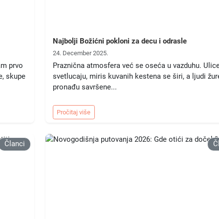
Najbolji Božićni pokloni za decu i odrasle
24. December 2025.
am prvo
Praznična atmosfera već se oseća u vazduhu. Ulic
e, skupe
svetlucaju, miris kuvanih kestena se širi, a ljudi žur
pronađu savršene...
Pročitaj više
Članci
Č