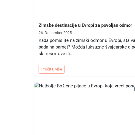
Zimske destinacije u Evropi za povoljan odmor
26. December 2025.
Kada pomislite na zimski odmor u Evropi, šta v
pada na pamet? Možda luksuzne švajcarske alp
ski-resortove ili...
Pročitaj više