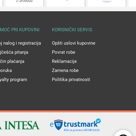
MOĆ PRI KUPOVINI
KORISNIČKI SERVIS
j nalog i registracija
Opšti uslovi kupovine
jčešća pitanja
Povrat robe
čin plaćanja
Reklamacije
poruka
Zamena robe
yalty program
Politika privatnosti