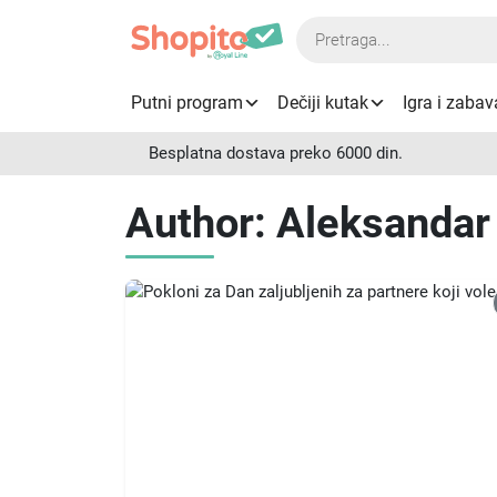
Products
search
Putni program
Dečiji kutak
Igra i zabav
Besplatna dostava preko 6000 din.
Author:
Aleksandar