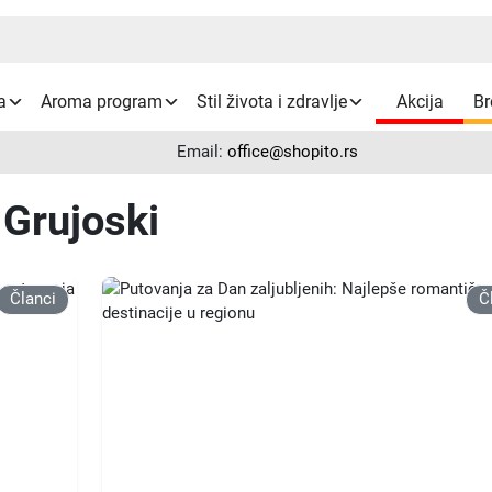
a
Aroma program
Stil života i zdravlje
Akcija
Br
Email:
office@shopito.rs
 Grujoski
Članci
Č