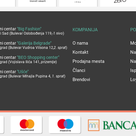
ni centar
"Big Fashion"
KOMPANIJA
PO
i Sad (Bulevar Oslobođenja 119,
-1 nivo
)
O nama
Mo
ni centar
"Galerija Belgrade"
grad (Bulevar Vudroa Vilsona 12,
2. sprat
)
Kontakt
Na
ni centar
"BEO Shopping center"
Prodajna mesta
Na
grad (Vojislava Ilića 141,
prizemlje
)
Članci
Is
ni centar
"Ušće"
grad (Bulevar Mihajla Pupina 4,
1. sprat
)
Brendovi
Lo