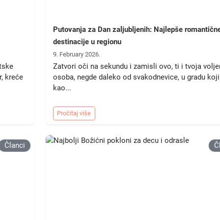
Putovanja za Dan zaljubljenih: Najlepše romantičn
destinacije u regionu
9. February 2026.
tske
Zatvori oči na sekundu i zamisli ovo, ti i tvoja volj
r, kreće
osoba, negde daleko od svakodnevice, u gradu koji
kao...
Pročitaj više
Članci
Č