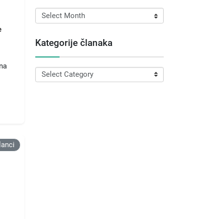
Arhiva
članaka
e
Kategorije članaka
ena
Kategorije
članaka
lanci