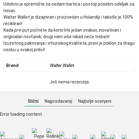
Udobno je spremište za sedam kartica i postoji posebni odeljak za
novac.
Walter Wallet je dizajniran i proizveden u Holandiji i takođe je 100%
recikliran!
Kada prvi put počnete da koristite jedan ovakav, inovativan i
originalan novčanik, drugi vam više nikad neće trebati!
Izuzetnog pakovanja i vrhunskog kvaliteta, pravi je poklon za dragu
osobu u svakoj prilici!
Brend
Walter Wallet
Još nema recenzija.
Slični
Najprodavaniji
Najbolje ocenjeni
Error loading content.