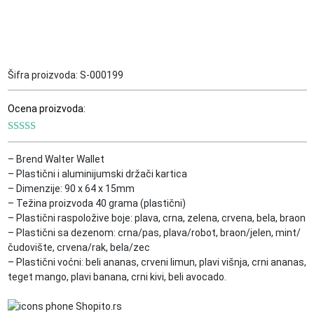
Šifra proizvoda:
S-000199
Ocena proizvoda:
– Brend Walter Wallet
– Plastični i aluminijumski držači kartica
– Dimenzije: 90 x 64 x 15mm
– Težina proizvoda 40 grama (plastični)
– Plastični raspoložive boje: plava, crna, zelena, crvena, bela, braon
– Plastični sa dezenom: crna/pas, plava/robot, braon/jelen, mint/
čudovište, crvena/rak, bela/zec
– Plastični voćni: beli ananas, crveni limun, plavi višnja, crni ananas,
teget mango, plavi banana, crni kivi, beli avocado.