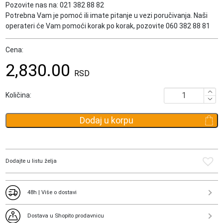
Pozovite nas na:
021 382 88 82
Potrebna Vam je pomoć ili imate pitanje u vezi poručivanja. Naši
operateri će Vam pomoći korak po korak, pozovite
060 382 88 81
Cena:
2,830.00
RSD
Držač
Količina:
kartica
Walter
Dodaj u korpu
Wallet
Banana
količina
Dodajte u listu želja
48h | Više o dostavi
Dostava u Shopito prodavnicu