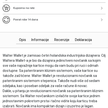
Kupovina na rate
Povrat robe 14 dana
Opis
Informacije
Recenzije
Deklaracija
Walter Wallet je zamisao četiri holandska industrijska dizajnera. Cilj
Waltera Wallet-a je bio da dizajnira jedinstveni novčanik sa kojim
sve vaše najvažnije kartice mogu da vam budu pri ruci i odmah
dostupne. Sa patentiranim kliznim sistemom, vaše kartice su
takođe zaštićene. Walter Wallet je revolucionarni novčanik sa
patentiranim sistemom stepenica. Takođe nudi više od sedam
odeljaka, kao i poseban odeljak za vaše račune ili novac.
Dakle, u pitanju je revolucionarni novčanik sa patentiranim kliznim
sistemom. Sa Walter novčanikom izvlačite svoje kartice jednim
jednostavnim pokretom prsta i tačno vidite koju karticu treba
izabrati. Novčanik ima kompaktan dizajn i izuzetno je lagan.