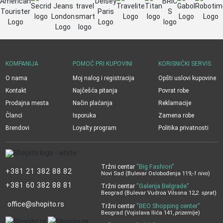
KOMPANIJA
POMOĆ PRI KUPOVINI
KORISNIČKI SERVIS
O nama
Moj nalog i registracija
Opšti uslovi kupovine
Kontakt
Najčešća pitanja
Povrat robe
Prodajna mesta
Način plaćanja
Reklamacije
Članci
Isporuka
Zamena robe
Brendovi
Loyalty program
Politika privatnosti
Tržni centar
"Big Fashion"
+381 21 382 88 82
Novi Sad (Bulevar Oslobođenja 119,
-1 nivo
)
+381 60 382 88 81
Tržni centar
"Galerija Belgrade"
Beograd (Bulevar Vudroa Vilsona 12,
2. sprat
)
office@shopito.rs
Tržni centar
"BEO Shopping center"
Beograd (Vojislava Ilića 141,
prizemlje
)