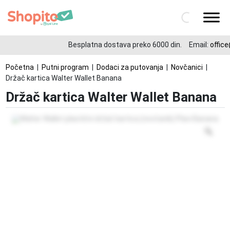
Besplatna dostava preko 6000 din.
Email:
office
Početna
|
Putni program
|
Dodaci za putovanja
|
Novčanici
|
Držač kartica Walter Wallet Banana
Držač kartica Walter Wallet Banana
Zo