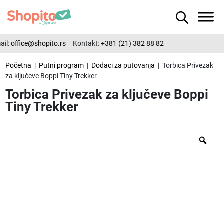
il:
office@shopito.rs
Kontakt:
+381 (21) 382 88 82
Početna
|
Putni program
|
Dodaci za putovanja
| Torbica Privezak
za ključeve Boppi Tiny Trekker
Torbica Privezak za ključeve Boppi
Tiny Trekker
Zo