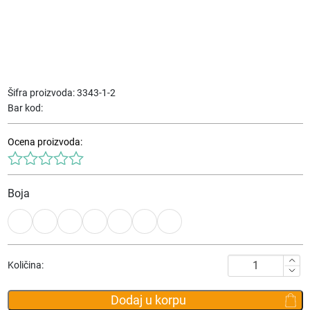
Šifra proizvoda:
3343-1-2
Bar kod:
Ocena proizvoda:
Boja
Torbica
Količina:
Privezak
za
Dodaj u korpu
ključeve