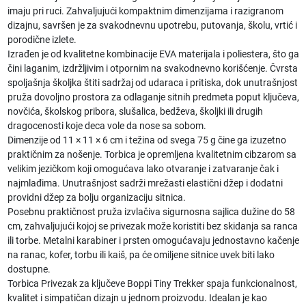
imaju pri ruci. Zahvaljujući kompaktnim dimenzijama i razigranom
dizajnu, savršen je za svakodnevnu upotrebu, putovanja, školu, vrtić i
porodične izlete.
Izrađen je od kvalitetne kombinacije EVA materijala i poliestera, što ga
čini laganim, izdržljivim i otpornim na svakodnevno korišćenje. Čvrsta
spoljašnja školjka štiti sadržaj od udaraca i pritiska, dok unutrašnjost
pruža dovoljno prostora za odlaganje sitnih predmeta poput ključeva,
novčića, školskog pribora, slušalica, bedževa, školjki ili drugih
dragocenosti koje deca vole da nose sa sobom.
Dimenzije od 11 × 11 × 6 cm i težina od svega 75 g čine ga izuzetno
praktičnim za nošenje. Torbica je opremljena kvalitetnim cibzarom sa
velikim jezičkom koji omogućava lako otvaranje i zatvaranje čak i
najmlađima. Unutrašnjost sadrži mrežasti elastični džep i dodatni
providni džep za bolju organizaciju sitnica.
Posebnu praktičnost pruža izvlačiva sigurnosna sajlica dužine do 58
cm, zahvaljujući kojoj se privezak može koristiti bez skidanja sa ranca
ili torbe. Metalni karabiner i prsten omogućavaju jednostavno kačenje
na ranac, kofer, torbu ili kaiš, pa će omiljene sitnice uvek biti lako
dostupne.
Torbica Privezak za ključeve Boppi Tiny Trekker spaja funkcionalnost,
kvalitet i simpatičan dizajn u jednom proizvodu. Idealan je kao