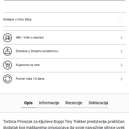
Boppi
Tiny
Trekker
Dodajte u listu želja
količina
48h | Više o dostavi
Dostava u Shopito prodavnicu
Kupovina na rate
Povrat robe 14 dana
Opis
Informacije
Recenzije
Deklaracija
Torbica Privezak za ključeve Boppi Tiny Trekker predstavlja praktičan
dodatak koji mališanima omogućava da svoje najvažnije sitnice uvek