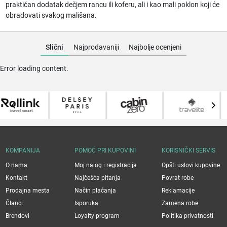
praktičan dodatak dečjem rancu ili koferu, ali i kao mali poklon koji će
obradovati svakog mališana.
Slični
Najprodavaniji
Najbolje ocenjeni
Error loading content.
KOMPANIJA
POMOĆ PRI KUPOVINI
KORISNIČKI SERVIS
O nama
Moj nalog i registracija
Opšti uslovi kupovine
Kontakt
Najčešća pitanja
Povrat robe
Prodajna mesta
Način plaćanja
Reklamacije
Članci
Isporuka
Zamena robe
Brendovi
Loyalty program
Politika privatnosti