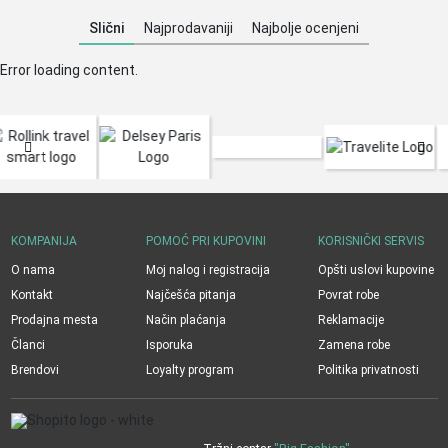
Slični
Najprodavaniji
Najbolje ocenjeni
Error loading content.
KOMPANIJA
POMOĆ PRI KUPOVINI
KORISNIČKI SERVIS
O nama
Moj nalog i registracija
Opšti uslovi kupovine
Kontakt
Najčešća pitanja
Povrat robe
Prodajna mesta
Način plaćanja
Reklamacije
Članci
Isporuka
Zamena robe
Brendovi
Loyalty program
Politika privatnosti