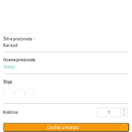
Šifra proizvoda:
-
Bar kod:
Ocena proizvoda:
Boja
Torbica
Količina:
oko
ruke
Dodaj u korpu
Bric's