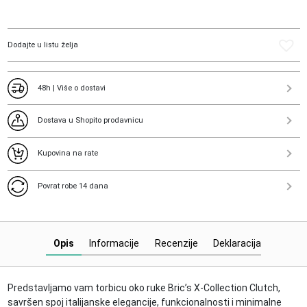
X-
Collection
Clutch
Dodajte u listu želja
količina
48h | Više o dostavi
Dostava u Shopito prodavnicu
Kupovina na rate
Povrat robe 14 dana
Opis
Informacije
Recenzije
Deklaracija
Predstavljamo vam torbicu oko ruke Bric’s X-Collection Clutch,
savršen spoj italijanske elegancije, funkcionalnosti i minimalne