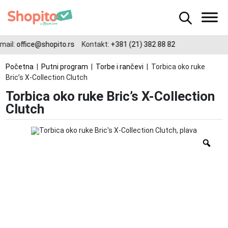
ail:
office@shopito.rs
Kontakt:
+381 (21) 382 88 82
Početna
|
Putni program
|
Torbe i rančevi
| Torbica oko ruke
Bric’s X-Collection Clutch
Torbica oko ruke Bric’s X-Collection
Clutch
Zo