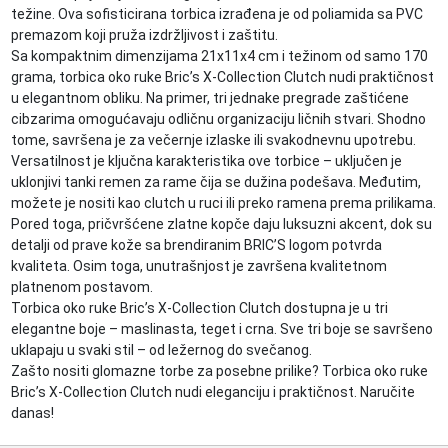
težine. Ova sofisticirana torbica izrađena je od poliamida sa PVC
premazom koji pruža izdržljivost i zaštitu.
Sa kompaktnim dimenzijama 21x11x4 cm i težinom od samo 170
grama, torbica oko ruke Bric’s X-Collection Clutch nudi praktičnost
u elegantnom obliku. Na primer, tri jednake pregrade zaštićene
cibzarima omogućavaju odličnu organizaciju ličnih stvari. Shodno
tome, savršena je za večernje izlaske ili svakodnevnu upotrebu.
Versatilnost je ključna karakteristika ove torbice – uključen je
uklonjivi tanki remen za rame čija se dužina podešava. Međutim,
možete je nositi kao clutch u ruci ili preko ramena prema prilikama.
Pored toga, pričvršćene zlatne kopče daju luksuzni akcent, dok su
detalji od prave kože sa brendiranim BRIC’S logom potvrda
kvaliteta. Osim toga, unutrašnjost je završena kvalitetnom
platnenom postavom.
Torbica oko ruke Bric’s X-Collection Clutch dostupna je u tri
elegantne boje – maslinasta, teget i crna. Sve tri boje se savršeno
uklapaju u svaki stil – od ležernog do svečanog.
Zašto nositi glomazne torbe za posebne prilike? Torbica oko ruke
Bric’s X-Collection Clutch nudi eleganciju i praktičnost. Naručite
danas!