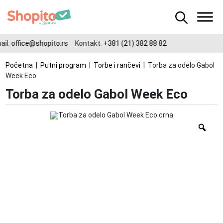
il:
office@shopito.rs
Kontakt:
+381 (21) 382 88 82
Početna
|
Putni program
|
Torbe i rančevi
| Torba za odelo Gabol
Week Eco
Torba za odelo Gabol Week Eco
Zo