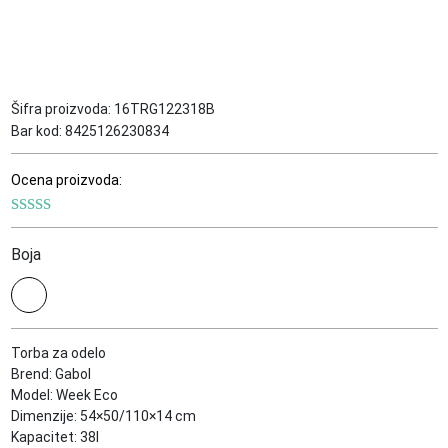
Šifra proizvoda:
16TRG122318B
Bar kod:
8425126230834
Ocena proizvoda:
Boja
Torba za odelo
Brend: Gabol
Model: Week Eco
Dimenzije: 54×50/110×14 cm
Kapacitet: 38l