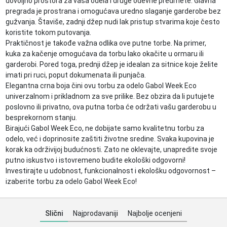
dovoljno prostora za vaša odela i druge odevne predmete. Glavna
pregrada je prostrana i omogućava uredno slaganje garderobe bez
gužvanja. Štaviše, zadnji džep nudi lak pristup stvarima koje često
koristite tokom putovanja.
Praktičnost je takođe važna odlika ove putne torbe. Na primer,
kuka za kačenje omogućava da torbu lako okačite u ormaru ili
garderobi. Pored toga, prednji džep je idealan za sitnice koje želite
imati pri ruci, poput dokumenata ili punjača.
Elegantna crna boja čini ovu torbu za odelo Gabol Week Eco
univerzalnom i prikladnom za sve prilike. Bez obzira da li putujete
poslovno ili privatno, ova putna torba će održati vašu garderobu u
besprekornom stanju.
Birajući Gabol Week Eco, ne dobijate samo kvalitetnu torbu za
odelo, već i doprinosite zaštiti životne sredine. Svaka kupovina je
korak ka održivijoj budućnosti. Zato ne oklevajte, unapredite svoje
putno iskustvo i istovremeno budite ekološki odgovorni!
Investirajte u udobnost, funkcionalnost i ekološku odgovornost –
izaberite torbu za odelo Gabol Week Eco!
Slični
Najprodavaniji
Najbolje ocenjeni