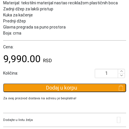
Materijal: tekstilni materijal nastao reciklažom plastičnih boca
Zadnji džep za lakši pristup
Kuka za kačenje
Prednji džep
Glavna pregrada sa puno prostora
Boja: crna
Cena:
9,990.00
RSD
Torba
Količina:
za
odelo
Dodaj u korpu
Gabol
Week
Za ovaj proizvod dostava na adresu je besplatna!
Eco
količina
Dodajte u listu želja