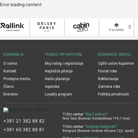
Error loading content.
KOMPANIJA
POMOĆ PRI KUPOVINI
KORISNIČKI SERVIS
O nama
Moj nalog i registracija
Opšti uslovi kupovine
Kontakt
Najčešća pitanja
Povrat robe
Prodajna mesta
Način plaćanja
Reklamacije
Članci
Isporuka
Zamena robe
Brendovi
Loyalty program
Politika privatnosti
Tržni centar
"Big Fashion"
Novi Sad (Bulevar Oslobođenja 119,
-1 nivo
)
+381 21 382 88 82
Tržni centar
"Galerija Belgrade"
+381 60 382 88 81
Beograd (Bulevar Vudroa Vilsona 12,
2. sprat
)