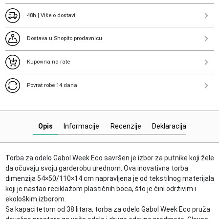
48h | Više o dostavi
Dostava u Shopito prodavnicu
Kupovina na rate
Povrat robe 14 dana
Opis
Informacije
Recenzije
Deklaracija
Torba za odelo
Gabol Week Eco savršen je izbor za putnike koji žele
da očuvaju svoju garderobu urednom. Ova inovativna torba
dimenzija 54×50/110×14 cm napravljena je od tekstilnog materijala
koji je nastao reciklažom plastičnih boca, što je čini održivim i
ekološkim izborom.
Sa kapacitetom od 38 litara, torba za odelo Gabol Week Eco pruža