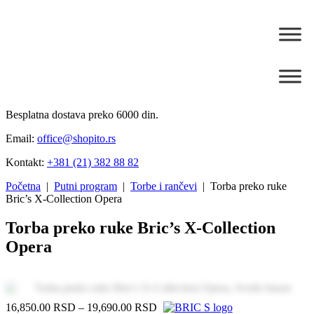
Besplatna dostava preko 6000 din.
Email:
office@shopito.rs
Kontakt:
+381 (21) 382 88 82
Početna
|
Putni program
|
Torbe i rančevi
| Torba preko ruke
Bric’s X-Collection Opera
Torba preko ruke Bric’s X-Collection
Opera
Zo
16,850.00
RSD
–
19,690.00
RSD
Price