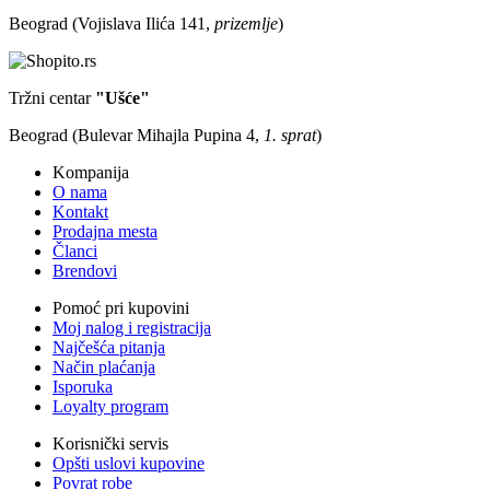
Beograd (Vojislava Ilića 141,
prizemlje
)
Tržni centar
"Ušće"
Beograd (Bulevar Mihajla Pupina 4,
1. sprat
)
Kompanija
O nama
Kontakt
Prodajna mesta
Članci
Brendovi
Pomoć pri kupovini
Moj nalog i registracija
Najčešća pitanja
Način plaćanja
Isporuka
Loyalty program
Korisnički servis
Opšti uslovi kupovine
Povrat robe