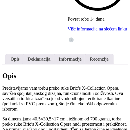
Povrat robe 14 dana
Više informacija na slećem linku
Opis
Deklaracija
Informacije
Recenzije
Opis
Predstavljamo vam torbu preko ruke Bric’s X-Collection Opera,
savršen spoj italijanskog dizajna, funkcionalnosti i održivosti. Ova
versatilna torbica izrađena je od vodoodbojne reciklirane tkanine
(poliamid sa PVC premazom), što je čini ekološki odgovornim
izborom.
Sa dimenzijama 40,5×30,5×17 cm i težinom od 700 grama, torba
preko ruke Bric’s X-Collection Opera nudi prostornost i praktičnost.
Na primer, ojačano dno i postavljeni džep za laptop čine je idealnom