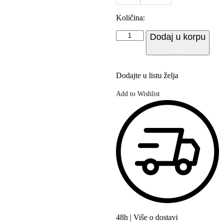
Količina:
Torba
Dodaj u korpu
preko
ruke
Bric's
X-
Dodajte u listu želja
Collection
Opera
Add to Wishlist
količina
48h | Više o dostavi