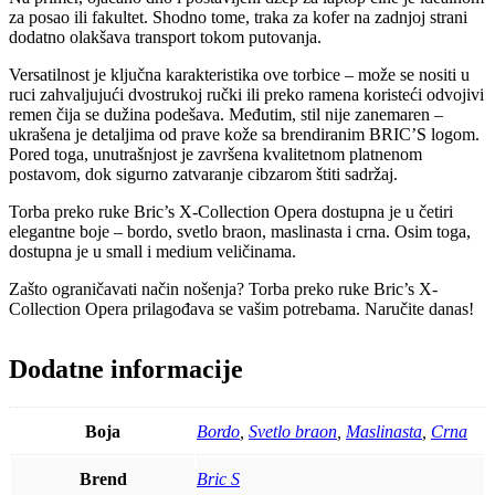
za posao ili fakultet. Shodno tome, traka za kofer na zadnjoj strani
dodatno olakšava transport tokom putovanja.
Versatilnost je ključna karakteristika ove torbice – može se nositi u
ruci zahvaljujući dvostrukoj ručki ili preko ramena koristeći odvojivi
remen čija se dužina podešava. Međutim, stil nije zanemaren –
ukrašena je detaljima od prave kože sa brendiranim BRIC’S logom.
Pored toga, unutrašnjost je završena kvalitetnom platnenom
postavom, dok sigurno zatvaranje cibzarom štiti sadržaj.
Torba preko ruke Bric’s X-Collection Opera dostupna je u četiri
elegantne boje – bordo, svetlo braon, maslinasta i crna. Osim toga,
dostupna je u small i medium veličinama.
Zašto ograničavati način nošenja? Torba preko ruke Bric’s X-
Collection Opera prilagođava se vašim potrebama. Naručite danas!
Dodatne informacije
Boja
Bordo
,
Svetlo braon
,
Maslinasta
,
Crna
Brend
Bric S